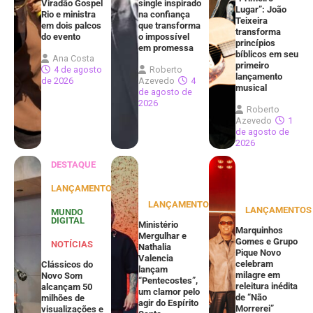
Viradão Gospel
single inspirado
Lugar”: João
Rio e ministra
na confiança
Teixeira
em dois palcos
que transforma
transforma
do evento
o impossível
princípios
em promessa
bíblicos em seu
Ana Costa
primeiro
4 de agosto
Roberto
lançamento
de 2026
Azevedo
4
musical
de agosto de
2026
Roberto
Azevedo
1
de agosto de
2026
DESTAQUE
LANÇAMENTOS
LANÇAMENTOS
LANÇAMENTOS
MUNDO
DIGITAL
Ministério
Marquinhos
Mergulhar e
Gomes e Grupo
NOTÍCIAS
Nathalia
Pique Novo
Valencia
celebram
Clássicos do
lançam
milagre em
Novo Som
“Pentecostes”,
releitura inédita
alcançam 50
um clamor pelo
de “Não
milhões de
agir do Espírito
Morrerei”
visualizações e