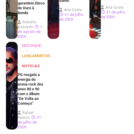
Santo
garantem Disco
Ana Costa
de Ouro à
Ana Costa
31 de julho
banda
31 de julho
de 2026
de 2026
Roberto
Azevedo
1
de agosto de
2026
DESTAQUE
LANÇAMENTOS
NOTÍCIAS
PG resgata a
energia do
arena rock dos
anos 80 e 90
com o álbum
“De Volta ao
Começo”
Rafael
Ramos
31
de julho de
2026