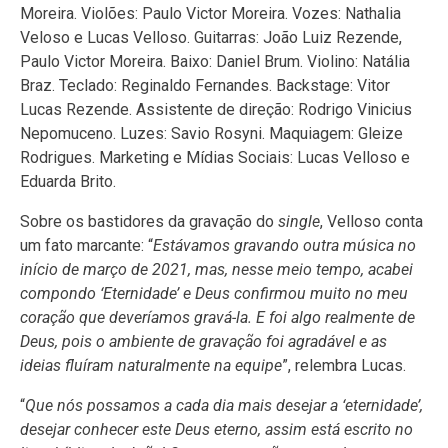
Moreira. Violões: Paulo Victor Moreira. Vozes: Nathalia
Veloso e Lucas Velloso. Guitarras: João Luiz Rezende,
Paulo Victor Moreira. Baixo: Daniel Brum. Violino: Natália
Braz. Teclado: Reginaldo Fernandes. Backstage: Vitor
Lucas Rezende. Assistente de direção: Rodrigo Vinicius
Nepomuceno. Luzes: Savio Rosyni. Maquiagem: Gleize
Rodrigues. Marketing e Mídias Sociais: Lucas Velloso e
Eduarda Brito.
Sobre os bastidores da gravação do
single
, Velloso conta
um fato marcante: “
Estávamos gravando outra música no
início de março de 2021, mas, nesse meio tempo, acabei
compondo ‘Eternidade’ e Deus confirmou muito no meu
coração que deveríamos gravá-la. E foi algo realmente de
Deus, pois o ambiente de gravação foi agradável e as
ideias fluíram naturalmente na equipe
”, relembra Lucas.
“
Que nós possamos a cada dia mais desejar a ‘eternidade’,
desejar conhecer este Deus eterno, assim está escrito no