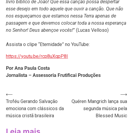
livro bíblico de João! Que essa canção possa despertar
esse desejo em todo aquele que ouvir a canção. Que não
nos esqueçamos que estamos nessa Terra apenas de
passagem e que devemos colocar toda a nossa esperança
no Senhor! Deus abençoe vocês!
” (Lucas Velloso)
Assista o clipe “Eternidade” no YouTube:
https://youtu.be/rcp8uXqpP8I
Por Ana Paula Costa
Jornalista – Assessoria Frutificai Produções
Navegação
⟵
⟶
Troféu Gerando Salvação
Quéren Mangrich lança sua
de
emociona com clássicos da
segunda música pela
Post
música cristã brasileira
Blessed Music
Leia mais