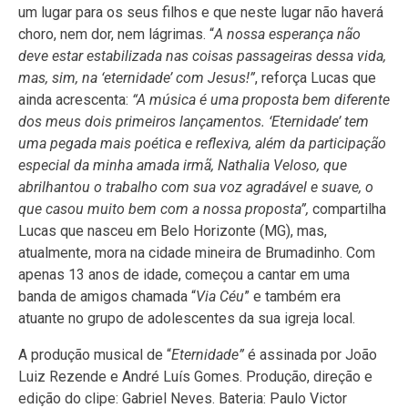
um lugar para os seus filhos e que neste lugar não haverá
choro, nem dor, nem lágrimas. “
A nossa esperança não
deve estar estabilizada nas coisas passageiras dessa vida,
mas, sim, na ‘eternidade’ com Jesus!”
, reforça Lucas que
ainda acrescenta:
“A música é uma proposta bem diferente
dos meus dois primeiros lançamentos. ‘Eternidade’ tem
uma pegada mais poética e reflexiva, além da participação
especial da minha amada irmã, Nathalia Veloso, que
abrilhantou o trabalho com sua voz agradável e suave, o
que casou muito bem com a nossa proposta”,
compartilha
Lucas que nasceu em Belo Horizonte (MG), mas,
atualmente, mora na cidade mineira de Brumadinho. Com
apenas 13 anos de idade, começou a cantar em uma
banda de amigos chamada “
Via Céu
” e também era
atuante no grupo de adolescentes da sua igreja local.
A produção musical de “
Eternidade”
é assinada por João
Luiz Rezende e André Luís Gomes. Produção, direção e
edição do clipe: Gabriel Neves. Bateria: Paulo Victor