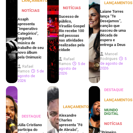
LANÇAMENTOS
LANÇAMENTOS
NOTÍCIAS
NOTÍCIAS
Laiane Torres
lança “Te
Sucesso de
Asaph
Desejamos”,
público,
apresenta
canção que
Viradão Gospel
“Imperativo
nasceu de uma
Rio recebe 100
Categórico”,
década de
mil pessoas
segunda
espera e
nas atividades
música de
entrega a Deus
realizadas pela
trabalho de seu
cidade
novo álbum
Manoel
pela Onimusic
Rodrigues
5
Rafael
de agosto de
Ramos
5 de
Rafael
2026
agosto de
Ramos
5 de
2026
agosto de
2026
DESTAQUE
LANÇAMENTOS
LANÇAMENTOS
MUNDO
DIGITAL
Alexandre
DESTAQUE
Charles
NOTÍCIAS
Júlia Cristiano
apresenta “Fé
participa do
de Abraão”,
“Primeiro