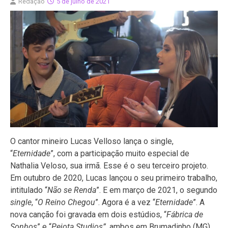
Redação
5 de julho de 2021
O cantor mineiro Lucas Velloso lança o single,
“
Eternidade
”, com a participação muito especial de
Nathalia Veloso, sua irmã. Esse é o seu terceiro projeto.
Em outubro de 2020, Lucas lançou o seu primeiro trabalho,
intitulado “
Não se Renda
”. E em março de 2021, o segundo
single
, “
O Reino Chegou
”. Agora é a vez “
Eternidade
”. A
nova canção foi gravada em dois estúdios, “
Fábrica de
Sonhos
” e “
Pejota Studios”,
ambos em Brumadinho (MG).