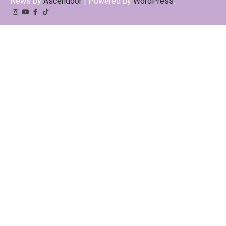
News by
Ascendoor
| Powered by
WordPress
.
Instagram
YouTube
Facebook
Tiktok
Kwai