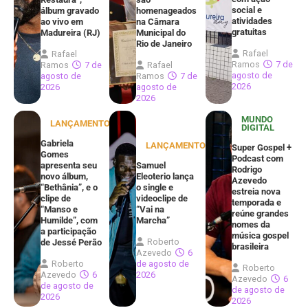
social e
álbum gravado
homenageados
atividades
ao vivo em
na Câmara
gratuitas
Madureira (RJ)
Municipal do
Rio de Janeiro
Rafael
Rafael
Ramos
7 de
Ramos
7 de
Rafael
agosto de
agosto de
Ramos
7 de
2026
2026
agosto de
2026
MUNDO
LANÇAMENTOS
DIGITAL
Gabriela
LANÇAMENTOS
Super Gospel +
Gomes
Podcast com
apresenta seu
Samuel
Rodrigo
novo álbum,
Eleoterio lança
Azevedo
“Bethânia”, e o
o single e
estreia nova
clipe de
videoclipe de
temporada e
“Manso e
“Vai na
reúne grandes
Humilde”, com
Marcha”
nomes da
a participação
música gospel
Roberto
de Jessé Perão
brasileira
Azevedo
6
Roberto
de agosto de
Roberto
Azevedo
6
2026
Azevedo
6
de agosto de
de agosto de
2026
2026