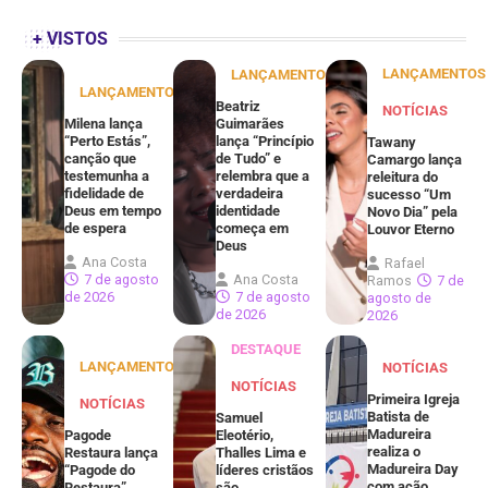
+ VISTOS
LANÇAMENTOS
LANÇAMENTOS
LANÇAMENTOS
Beatriz
NOTÍCIAS
Milena lança
Guimarães
“Perto Estás”,
lança “Princípio
Tawany
canção que
de Tudo” e
Camargo lança
testemunha a
relembra que a
releitura do
fidelidade de
verdadeira
sucesso “Um
Deus em tempo
identidade
Novo Dia” pela
de espera
começa em
Louvor Eterno
Deus
Ana Costa
Rafael
7 de agosto
Ana Costa
Ramos
7 de
de 2026
7 de agosto
agosto de
de 2026
2026
DESTAQUE
LANÇAMENTOS
NOTÍCIAS
NOTÍCIAS
Primeira Igreja
NOTÍCIAS
Batista de
Samuel
Madureira
Pagode
Eleotério,
realiza o
Restaura lança
Thalles Lima e
Madureira Day
“Pagode do
líderes cristãos
com ação
Restaura”,
são