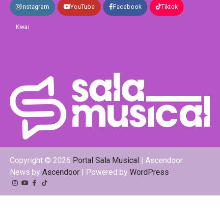
Instagram
YouTube
Facebook
Tiktok
Kwai
Copyright © 2026
Portal Sala Musical
| Ascendoor
News by
Ascendoor
| Powered by
WordPress
.
Instagram
YouTube
Facebook
Tiktok
Kwai