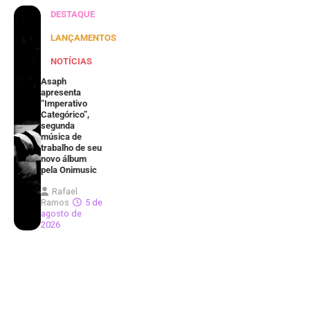
DESTAQUE
LANÇAMENTOS
NOTÍCIAS
Asaph
apresenta
“Imperativo
Categórico”,
segunda
música de
trabalho de seu
novo álbum
pela Onimusic
Rafael
Ramos
5 de
agosto de
2026