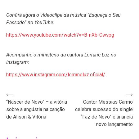
Confira agora o videoclipe da música “Esqueça o Seu
Passado” no YouTube:
https://www.youtube.com/watch?v=B-nXb-Cwvpg
Acompanhe o ministério da cantora Lorrane Luz no
Instagram:
https://www.instagram.com/lorraneluz.oficial/
Navegação
⟵
⟶
“Nascer de Novo” – a vitória
Cantor Messias Carmo
de
sobre a angústia na canção
celebra sucesso do single
Post
de Alison & Vitória
“Faz de Novo” e anuncia
novo lançamento