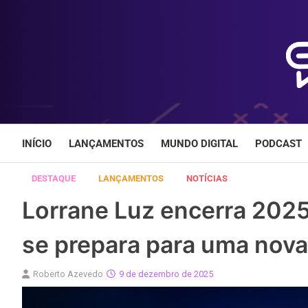
Skip
to
content
INÍCIO
LANÇAMENTOS
MUNDO DIGITAL
PODCAST
DESTAQUE
LANÇAMENTOS
NOTÍCIAS
Lorrane Luz encerra 202
se prepara para uma nov
Roberto Azevedo
9 de dezembro de 2025