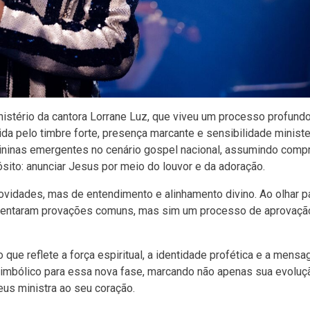
nistério da cantora Lorrane Luz, que viveu um processo profund
da pelo timbre forte, presença marcante e sensibilidade minister
mininas emergentes no cenário gospel nacional, assumindo com
sito: anunciar Jesus por meio do louvor e da adoração.
ovidades, mas de entendimento e alinhamento divino. Ao olhar pa
esentaram provações comuns, mas sim um processo de aprovaçã
 que reflete a força espiritual, a identidade profética e a mens
 simbólico para essa nova fase, marcando não apenas sua evoluç
eus ministra ao seu coração.