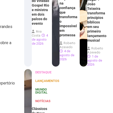
do Viradão
na
João
Gospel Rio
confiança
Teixeira
e ministra
que
transforma
em dois
transforma
princípios
palcos do
o
bíblicos
evento
impossível
grandes
em seu
em
primeiro
Ana
promessa
Costa
4
lançamento
de agosto
musical
sobre a
Roberto
de 2026
Azevedo
Roberto
4 de
Azevedo
agosto de
1 de
2026
agosto de
2026
DESTAQUE
LANÇAMENTOS
epertório
MUNDO
DIGITAL
NOTÍCIAS
Clássicos