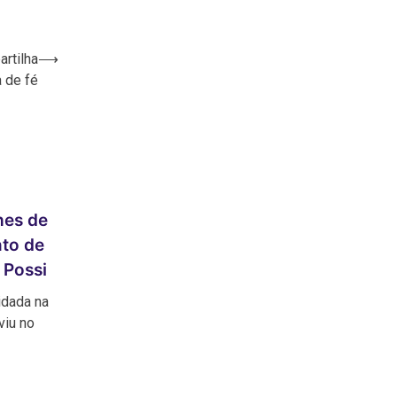
artilha
⟶
 de fé
hes de
nto de
 Possi
idada na
viu no