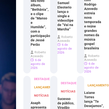
com
seu novo
Samuel
Rodrigo
álbum,
Eleoterio
Azevedo
“Bethânia”,
lança o
estreia
e o clipe
single e
nova
de “Manso
videoclipe
temporada
e
de “Vai na
e reúne
Humilde”,
Marcha”
grandes
com a
nomes da
participação
Roberto
música
de Jessé
Azevedo
gospel
Perão
6 de
brasileira
agosto de
Roberto
2026
Roberto
Azevedo
Azevedo
6 de
6 de
agosto de
agosto de
2026
2026
DESTAQUE
DESTAQUE
LANÇAMENTO
LANÇAMENTOS
NOTÍCIAS
Laiane
NOTÍCIAS
Torres
Sucesso
lança “Te
Asaph
de público,
Desejamos”,
apresenta
Viradão