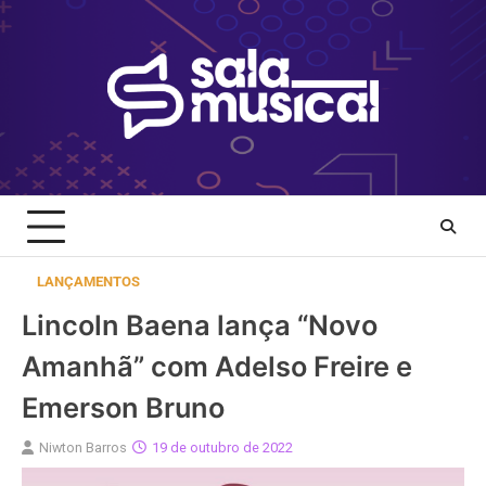
Skip
to
content
LANÇAMENTOS
Lincoln Baena lança “Novo
Amanhã” com Adelso Freire e
Emerson Bruno
Niwton Barros
19 de outubro de 2022