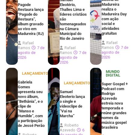
Madureira
Pagode
Eleotério,
realiza o
Restaura lança
Thalles Lima e
Madureira Day
“Pagode do
líderes cristãos
com ação
Restaura”,
são
social e
álbum gravado
homenageados
atividades
ao vivo em
na Câmara
gratuitas
Madureira (RJ)
Municipal do
Rio de Janeiro
Rafael
Rafael
Ramos
7 de
Ramos
7 de
Rafael
agosto de
agosto de
Ramos
7 de
2026
2026
agosto de
2026
MUNDO
LANÇAMENTOS
DIGITAL
Gabriela
LANÇAMENTOS
Super Gospel +
Gomes
Podcast com
apresenta seu
Samuel
Rodrigo
novo álbum,
Eleoterio lança
Azevedo
“Bethânia”, e o
o single e
estreia nova
clipe de
videoclipe de
temporada e
“Manso e
“Vai na
reúne grandes
Humilde”, com
Marcha”
nomes da
a participação
música gospel
Roberto
de Jessé Perão
brasileira
Azevedo
6
Roberto
de agosto de