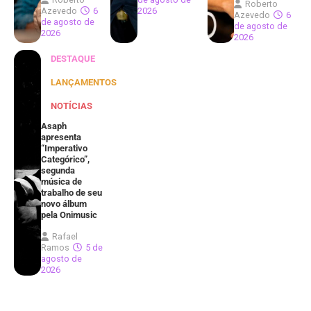
Roberto
Azevedo
6
2026
Azevedo
6
de agosto de
de agosto de
2026
2026
DESTAQUE
LANÇAMENTOS
NOTÍCIAS
Asaph
apresenta
“Imperativo
Categórico”,
segunda
música de
trabalho de seu
novo álbum
pela Onimusic
Rafael
Ramos
5 de
agosto de
2026