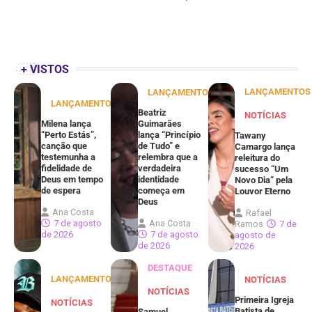
+ VISTOS
LANÇAMENTOS
LANÇAMENTOS
LANÇAMENTOS
Beatriz
NOTÍCIAS
Milena lança
Guimarães
“Perto Estás”,
lança “Princípio
Tawany
canção que
de Tudo” e
Camargo lança
testemunha a
relembra que a
releitura do
fidelidade de
verdadeira
sucesso “Um
Deus em tempo
identidade
Novo Dia” pela
de espera
começa em
Louvor Eterno
Deus
Ana Costa
Rafael
7 de agosto
Ana Costa
Ramos
7 de
de 2026
7 de agosto
agosto de
de 2026
2026
DESTAQUE
LANÇAMENTOS
NOTÍCIAS
NOTÍCIAS
Primeira Igreja
NOTÍCIAS
Batista de
Samuel