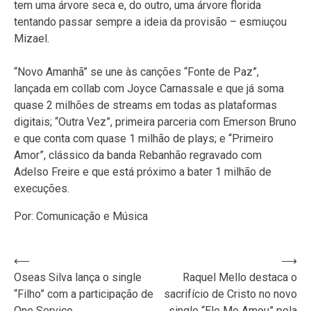
tem uma árvore seca e, do outro, uma árvore florida
tentando passar sempre a ideia da provisão – esmiuçou
Mizael.
“Novo Amanhã” se une às canções “Fonte de Paz”,
lançada em collab com Joyce Carnassale e que já soma
quase 2 milhões de streams em todas as plataformas
digitais; “Outra Vez”, primeira parceria com Emerson Bruno
e que conta com quase 1 milhão de plays; e “Primeiro
Amor”, clássico da banda Rebanhão regravado com
Adelso Freire e que está próximo a bater 1 milhão de
execuções.
Por: Comunicação e Música
Navegação
⟵
⟶
Oseas Silva lança o single
Raquel Mello destaca o
de
“Filho” com a participação de
sacrifício de Cristo no novo
Post
One Service
single “Ele Me Amou” pela