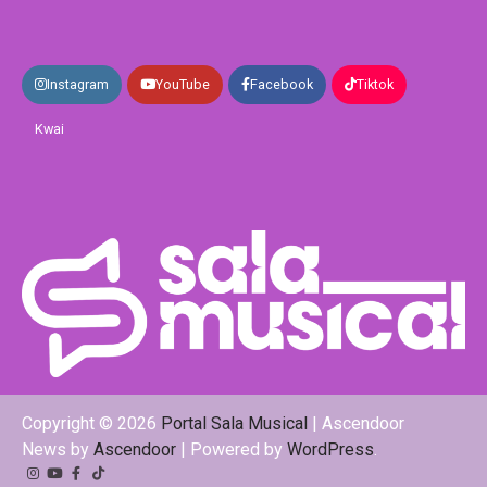
Instagram
YouTube
Facebook
Tiktok
Kwai
Copyright © 2026
Portal Sala Musical
| Ascendoor
News by
Ascendoor
| Powered by
WordPress
.
Instagram
YouTube
Facebook
Tiktok
Kwai