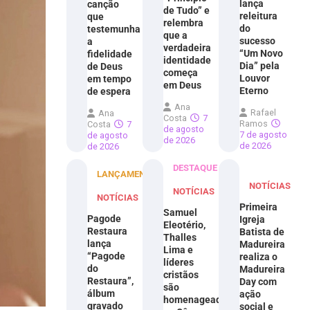
lança
canção
de Tudo” e
releitura
que
relembra
do
testemunha
que a
sucesso
a
verdadeira
“Um Novo
fidelidade
identidade
Dia” pela
de Deus
começa
Louvor
em tempo
em Deus
Eterno
de espera
Ana
Rafael
Ana
Costa
7
Ramos
Costa
7
de agosto
7 de agosto
de agosto
de 2026
de 2026
de 2026
DESTAQUE
LANÇAMENTOS
NOTÍCIAS
NOTÍCIAS
NOTÍCIAS
Primeira
Samuel
Pagode
Igreja
Eleotério,
Restaura
Batista de
Thalles
lança
Madureira
Lima e
“Pagode
realiza o
líderes
do
Madureira
cristãos
Restaura”,
Day com
são
álbum
ação
homenageados
gravado
social e