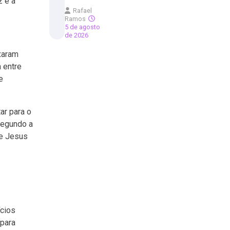
 e a
Rafael
Ramos
5 de agosto
de 2026
ixaram
 entre
e
ar para o
segundo a
de Jesus
cios
 para