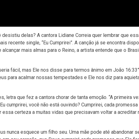
desistiu delas? A cantora Lidiane Correia quer lembrar que es
 recente single, “Eu Cumprirei”. A canção já se encontra disp
 alcançar mais almas para o Reino, a artista entende que o Brasi
eria fácil, mas Ele nos disse para termos ânimo em João 16:33”
eus para acalmar nossas tempestades e Ele nos diz para aquieta
 letra que fez a cantora chorar de tanta emoção. “A primeira v
‘Eu cumprirei, você não está ouvindo? Cumprirei, cada promessa
zer essa certeza a muitas vidas que precisavam voltar a acreditar
eus nunca esquece um filho seu. Uma mãe pode até abandonar seu