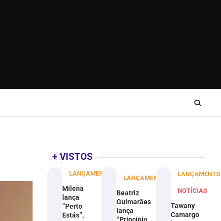
+ VISTOS
LANÇAMENTOS
LANÇAMENTO
LANÇAMENTOS
Milena
NOTÍCIAS
Beatriz
lança
Guimarães
Tawany
“Perto
lança
Camargo
Estás”,
“Princípio