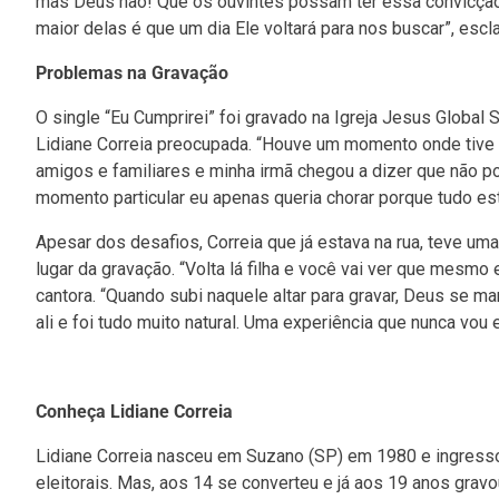
mas Deus não! Que os ouvintes possam ter essa convicção
maior delas é que um dia Ele voltará para nos buscar”, escl
Problemas na Gravação
O single “Eu Cumprirei” foi gravado na Igreja Jesus Global
Lidiane Correia preocupada. “Houve um momento onde tive d
amigos e familiares e minha irmã chegou a dizer que não 
momento particular eu apenas queria chorar porque tudo es
Apesar dos desafios, Correia que já estava na rua, teve um
lugar da gravação. “Volta lá filha e você vai ver que mesm
cantora. “Quando subi naquele altar para gravar, Deus se 
ali e foi tudo muito natural. Uma experiência que nunca vou
Conheça Lidiane Correia
Lidiane Correia nasceu em Suzano (SP) em 1980 e ingress
eleitorais. Mas, aos 14 se converteu e já aos 19 anos grav