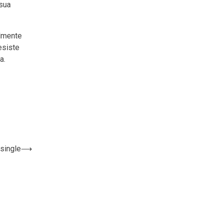
 sua
almente
esiste
a.
single
⟶