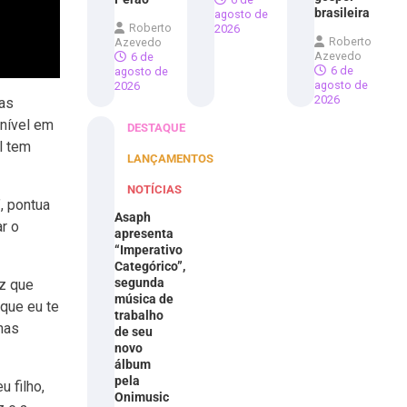
brasileira
agosto de
Roberto
2026
Roberto
Azevedo
Azevedo
6 de
6 de
agosto de
agosto de
2026
2026
sas
onível em
DESTAQUE
l tem
LANÇAMENTOS
NOTÍCIAS
, pontua
Asaph
r o
apresenta
“Imperativo
Categórico”,
segunda
ez que
música de
 que eu te
trabalho
 nas
de seu
novo
álbum
pela
 filho,
Onimusic