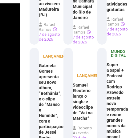
na Câmara
ao vivo em
atividades
Municipal
Madureira
gratuitas
do Rio de
(RJ)
Janeiro
Rafael
Ramos
Rafael
Rafael
7 de agosto
Ramos
Ramos
de 2026
7 de agosto
7 de agosto
de 2026
de 2026
MUNDO
DIGITAL
LANÇAMENTOS
Super
Gabriela
Gospel +
Gomes
LANÇAMENTOS
Podcast
apresenta
com
seu novo
Samuel
Rodrigo
álbum,
Eleoterio
Azevedo
“Bethânia”,
lança o
estreia
e o clipe
single e
nova
de “Manso
videoclipe
temporada
e
de “Vai na
e reúne
Humilde”,
Marcha”
grandes
com a
nomes da
participação
Roberto
música
de Jessé
Azevedo
gospel
Perão
6 de