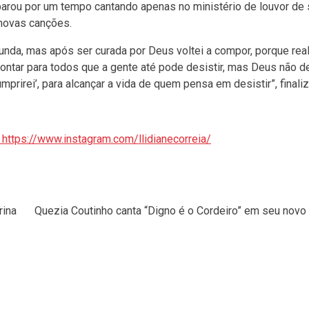
parou por um tempo cantando apenas no ministério de louvor de
 novas canções.
unda, mas após ser curada por Deus voltei a compor, porque re
contar para todos que a gente até pode desistir, mas Deus não d
prirei’, para alcançar a vida de quem pensa em desistir”, finaliz
https://www.instagram.com/llidianecorreia/
rina
Quezia Coutinho canta “Digno é o Cordeiro” em seu novo 