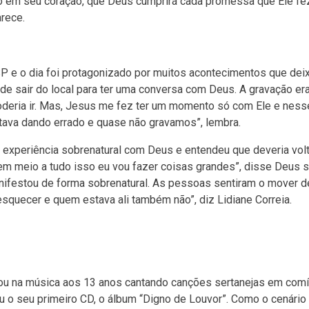
 em seu coração, que Deus cumprirá cada promessa que Ele fez
arece.
 SP e o dia foi protagonizado por muitos acontecimentos que de
e sair do local para ter uma conversa com Deus. A gravação era
poderia ir. Mas, Jesus me fez ter um momento só com Ele e ness
tava dando errado e quase não gravamos”, lembra.
a experiência sobrenatural com Deus e entendeu que deveria volt
o em meio a tudo isso eu vou fazer coisas grandes”, disse Deus 
manifestou de forma sobrenatural. As pessoas sentiram o mover 
 esquecer e quem estava ali também não”, diz Lidiane Correia.
ou na música aos 13 anos cantando canções sertanejas em comí
ou o seu primeiro CD, o álbum “Digno de Louvor”. Como o cenário