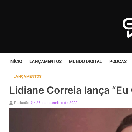
Skip
to
content
INÍCIO
LANÇAMENTOS
MUNDO DIGITAL
PODCAST
LANÇAMENTOS
Lidiane Correia lança “Eu
Redação
26 de setembro de 2022