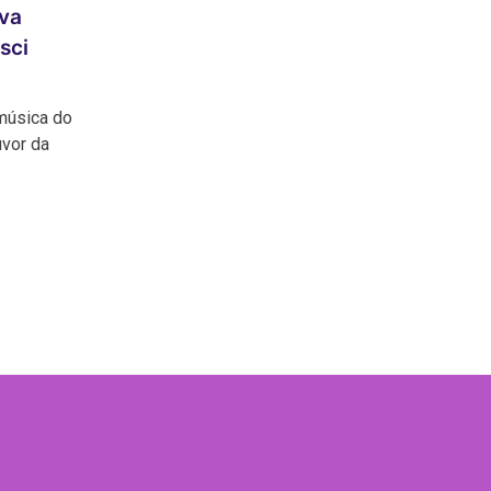
ova
sci
música do
uvor da