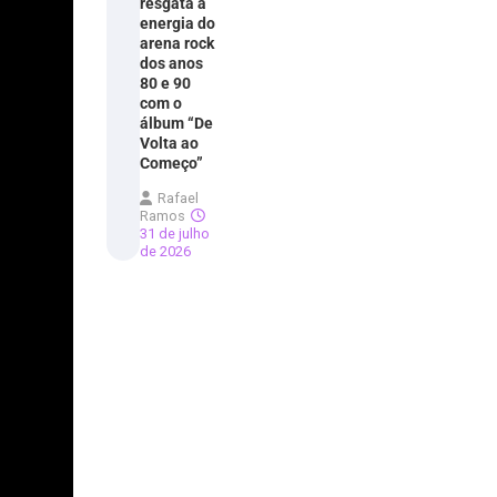
resgata a
energia do
arena rock
dos anos
80 e 90
com o
álbum “De
Volta ao
Começo”
Rafael
Ramos
31 de julho
de 2026