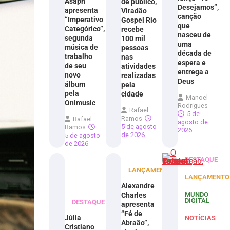
Asaph
de público,
Desejamos”,
apresenta
Viradão
canção
“Imperativo
Gospel Rio
que
Categórico”,
recebe
nasceu de
segunda
100 mil
uma
música de
pessoas
década de
trabalho
nas
espera e
de seu
atividades
entrega a
novo
realizadas
Deus
álbum
pela
pela
cidade
Manoel
Onimusic
Rodrigues
Rafael
5 de
Ramos
Rafael
agosto de
5 de agosto
Ramos
2026
de 2026
5 de agosto
de 2026
DESTAQUE
LANÇAMENTOS
LANÇAMENTO
Alexandre
MUNDO
Charles
DIGITAL
DESTAQUE
apresenta
“Fé de
Júlia
NOTÍCIAS
Abraão”,
Cristiano