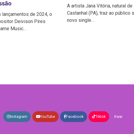
ssão
A artista Jana Vitória, natural de
Castanhal (PA), traz ao público 
s lançamentos de 2024, o
novo single…
ositor Deivison Pires
Flame Music…
Instagram
YouTube
Facebook
Tiktok
Kwai