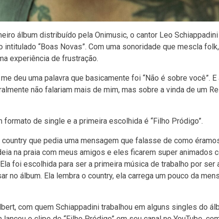
iro álbum distribuído pela Onimusic, o cantor Leo Schiappadini
o intitulado “Boas Novas”. Com uma sonoridade que mescla folk, 
ma experiência de frustração.
 deu uma palavra que basicamente foi “Não é sobre você”. E a
ralmente não falariam mais de mim, mas sobre a vinda de um Re
formato de single e a primeira escolhida é “Filho Pródigo”.
ia country que pedia uma mensagem que falasse de como éramos
deia na praia com meus amigos e eles ficarem super animados 
Ela foi escolhida para ser a primeira música de trabalho por ser
 no álbum. Ela lembra o country, ela carrega um pouco da me
lbert, com quem Schiappadini trabalhou em alguns singles do ál
 lançou o clipe de “Filho Pródigo” em seu canal no YouTube, co