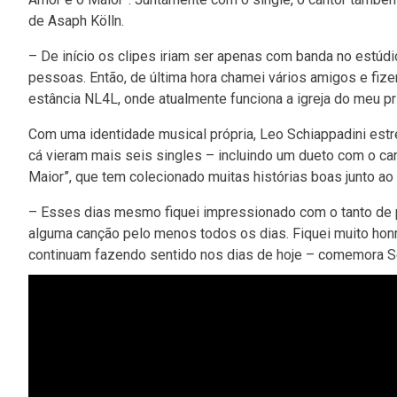
de Asaph Kölln.
– De início os clipes iriam ser apenas com banda no estúd
pessoas. Então, de última hora chamei vários amigos e fize
estância NL4L, onde atualmente funciona a igreja do meu prim
Com uma identidade musical própria, Leo Schiappadini estr
cá vieram mais seis singles – incluindo um dueto com o c
Maior”, que tem colecionado muitas histórias boas junto ao 
– Esses dias mesmo fiquei impressionado com o tanto de
alguma canção pelo menos todos os dias. Fiquei muito ho
continuam fazendo sentido nos dias de hoje – comemora Sc