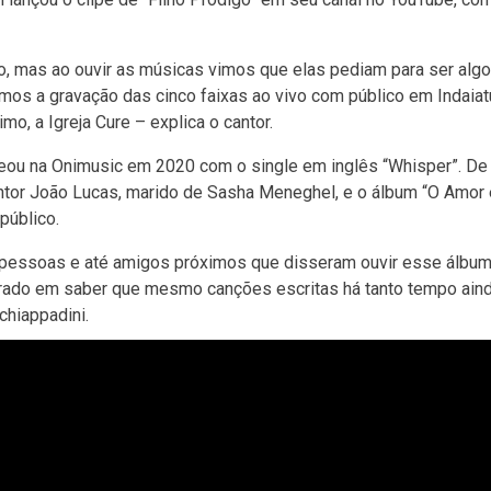
io, mas ao ouvir as músicas vimos que elas pediam para ser alg
mos a gravação das cinco faixas ao vivo com público em Indaiat
o, a Igreja Cure – explica o cantor.
eou na Onimusic em 2020 com o single em inglês “Whisper”. De 
antor João Lucas, marido de Sasha Meneghel, e o álbum “O Amor 
público.
 pessoas e até amigos próximos que disseram ouvir esse álbum
nrado em saber que mesmo canções escritas há tanto tempo ain
hiappadini.