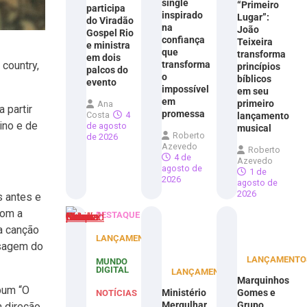
single
“Primeiro
participa
inspirado
Lugar”:
do Viradão
na
João
Gospel Rio
confiança
Teixeira
e ministra
que
transforma
em dois
transforma
country,
princípios
palcos do
o
bíblicos
evento
impossível
em seu
em
primeiro
Ana
 partir
promessa
Costa
4
lançamento
ino e de
de agosto
musical
Roberto
de 2026
Azevedo
Roberto
4 de
Azevedo
agosto de
1 de
2026
agosto de
2026
 antes e
com a
DESTAQUE
 a canção
LANÇAMENTOS
nsagem do
LANÇAMENTO
MUNDO
DIGITAL
LANÇAMENTOS
Marquinhos
bum “O
Ministério
Gomes e
NOTÍCIAS
Mergulhar
Grupo
m direção