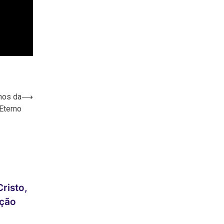
nos da
⟶
Eterno
risto,
nção