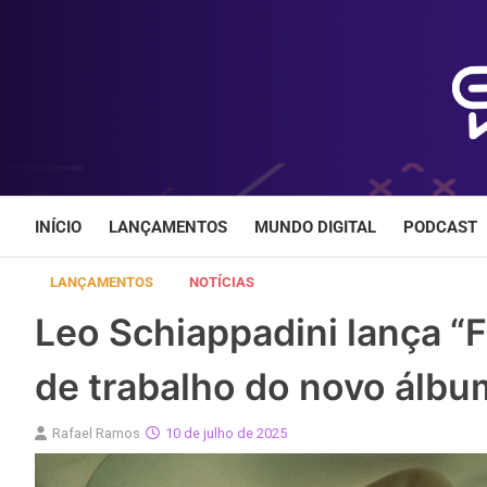
Skip
to
content
INÍCIO
LANÇAMENTOS
MUNDO DIGITAL
PODCAST
LANÇAMENTOS
NOTÍCIAS
Leo Schiappadini lança “F
de trabalho do novo álbu
Rafael Ramos
10 de julho de 2025