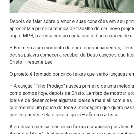
Depois de falar sobre o amor e suas conexões em seu prime
apresenta a primeira música de trabalho de seu novo projet
pop e MPB, o artista cristão conta que o disco nasceu de u
– Em meio a um momento de dor e questionamentos, Deus me
dessa palavra comecei a receber de Deus canções que lite
Cristo – resume Leo.
O projeto é formado por cinco faixas que serão lançadas em 
– A canção “Filho Pródigo” nasceu primeiro de uma melod
como somos hoje, depois de Cristo. Lembro de mostrar a i
ideia e de desenvolver algumas ideias a mais ali com eles. 
que resume um pouco de toda a mensagem que quero passar
que eu passei e ela é para a igreja – afirma o artista.
A produção musical das cinco faixas é assinada por João E
Amor é o Maior”. Juntamente com o single, o cantor também