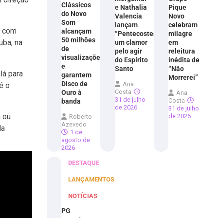
Clássicos
e Nathalia
Pique
do Novo
Valencia
Novo
Som
lançam
celebram
o com
alcançam
“Pentecostes”,
milagre
50 milhões
uba, na
um clamor
em
de
pelo agir
releitura
visualizações
do Espírito
inédita de
e
Santo
“Não
lá para
garantem
Morrerei”
Disco de
Ana
é o
Costa
Ouro à
Ana
31 de julho
Costa
banda
de 2026
31 de julho
 ou
de 2026
Roberto
Azevedo
da
1 de
agosto de
2026
DESTAQUE
LANÇAMENTOS
NOTÍCIAS
PG