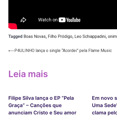
Tagged
Boas Novas
,
Filho Pródigo
,
Leo Schiappadini
,
onim
Navegação
⟵
P4ULINHO lança o single “Acordei” pela Flame Music
de
Post
Leia mais
Filipe Silva lança o EP “Pela
Em novo s
Graça” – Canções que
Uma Sede”
anunciam Cristo e Seu amor
clama pel