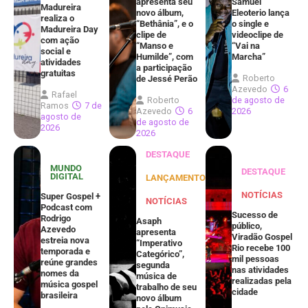
apresenta seu
Samuel
Madureira
novo álbum,
Eleoterio lança
realiza o
“Bethânia”, e o
o single e
Madureira Day
clipe de
videoclipe de
com ação
“Manso e
“Vai na
social e
Humilde”, com
Marcha”
atividades
a participação
gratuitas
Roberto
de Jessé Perão
Azevedo
6
Rafael
Roberto
de agosto de
Ramos
7 de
Azevedo
6
2026
agosto de
de agosto de
2026
2026
DESTAQUE
MUNDO
DESTAQUE
DIGITAL
LANÇAMENTOS
NOTÍCIAS
Super Gospel +
NOTÍCIAS
Podcast com
Sucesso de
Rodrigo
Asaph
público,
Azevedo
apresenta
Viradão Gospel
estreia nova
“Imperativo
Rio recebe 100
temporada e
Categórico”,
mil pessoas
reúne grandes
segunda
nas atividades
nomes da
música de
realizadas pela
música gospel
trabalho de seu
cidade
brasileira
novo álbum