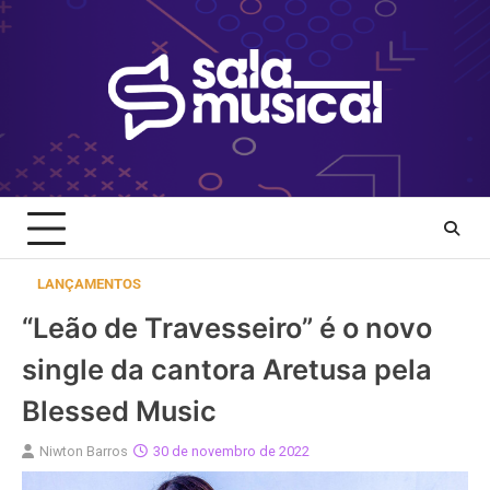
Skip
to
content
LANÇAMENTOS
“Leão de Travesseiro” é o novo
single da cantora Aretusa pela
Blessed Music
Niwton Barros
30 de novembro de 2022