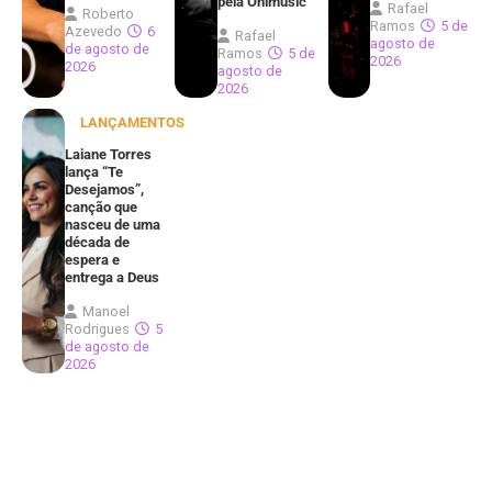
pela Onimusic
Rafael
Roberto
Ramos
5 de
Azevedo
6
Rafael
agosto de
de agosto de
Ramos
5 de
2026
2026
agosto de
2026
LANÇAMENTOS
Laiane Torres
lança “Te
Desejamos”,
canção que
nasceu de uma
década de
espera e
entrega a Deus
Manoel
Rodrigues
5
de agosto de
2026