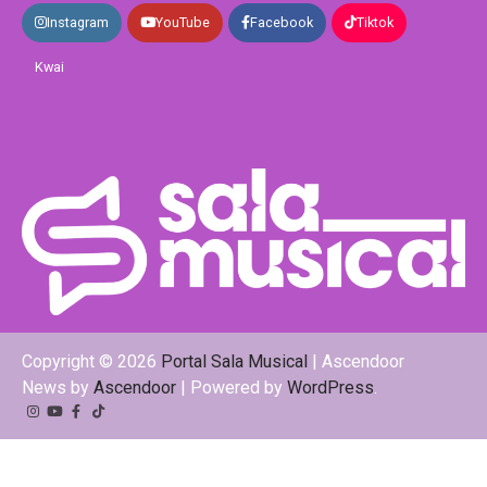
Instagram
YouTube
Facebook
Tiktok
Kwai
Copyright © 2026
Portal Sala Musical
| Ascendoor
News by
Ascendoor
| Powered by
WordPress
.
Instagram
YouTube
Facebook
Tiktok
Kwai