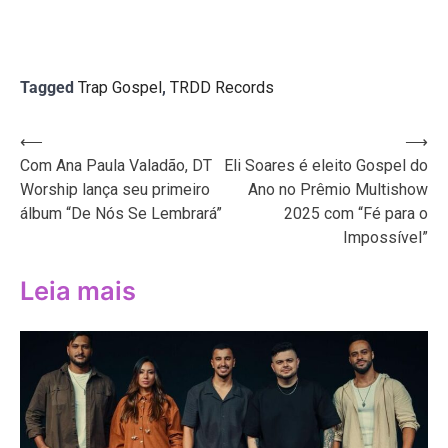
Tagged
Trap Gospel
,
TRDD Records
Navegação
⟵
⟶
Com Ana Paula Valadão, DT
Eli Soares é eleito Gospel do
de
Worship lança seu primeiro
Ano no Prêmio Multishow
Post
álbum “De Nós Se Lembrará”
2025 com “Fé para o
Impossível”
Leia mais