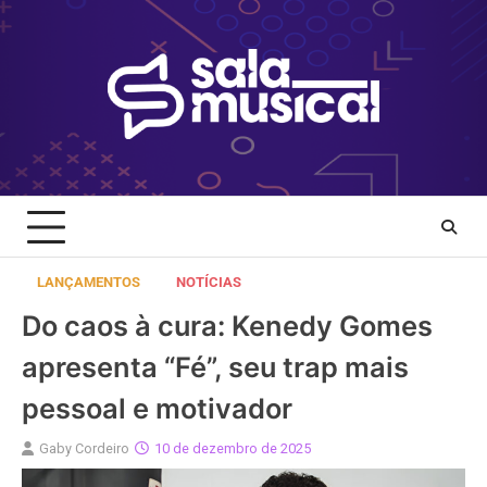
Skip
to
content
LANÇAMENTOS
NOTÍCIAS
Do caos à cura: Kenedy Gomes
apresenta “Fé”, seu trap mais
pessoal e motivador
Gaby Cordeiro
10 de dezembro de 2025