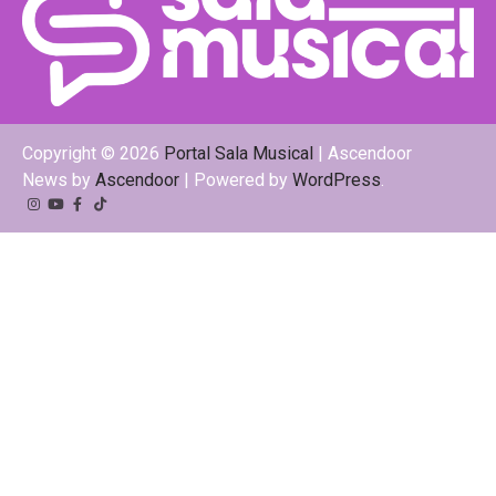
Copyright © 2026
Portal Sala Musical
| Ascendoor
News by
Ascendoor
| Powered by
WordPress
.
Instagram
YouTube
Facebook
Tiktok
Kwai