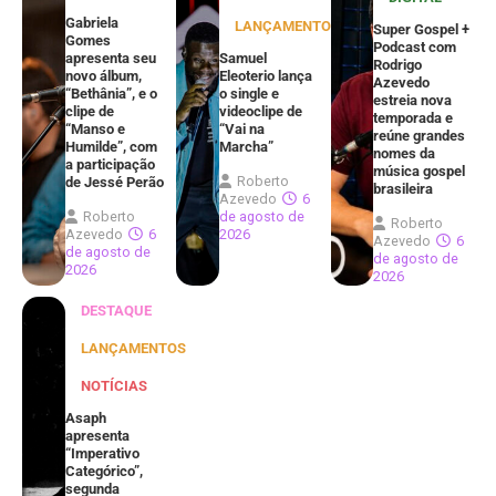
Gabriela
LANÇAMENTOS
Super Gospel +
Gomes
Podcast com
apresenta seu
Samuel
Rodrigo
novo álbum,
Eleoterio lança
Azevedo
“Bethânia”, e o
o single e
estreia nova
clipe de
videoclipe de
temporada e
“Manso e
“Vai na
reúne grandes
Humilde”, com
Marcha”
nomes da
a participação
música gospel
Roberto
de Jessé Perão
brasileira
Azevedo
6
Roberto
de agosto de
Roberto
Azevedo
6
2026
Azevedo
6
de agosto de
de agosto de
2026
2026
DESTAQUE
LANÇAMENTOS
NOTÍCIAS
Asaph
apresenta
“Imperativo
Categórico”,
segunda