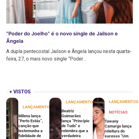
“Poder do Joelho” é o novo single de Jailson e
Ângela
A dupla pentecostal Jailson e Ângela lançou nesta quarta-
feira, 27, o mais novo single “Poder…
+ VISTOS
LANÇAMENTOS
LANÇAMENTOS
LANÇAMENTOS
Beatriz
NOTÍCIAS
Milena lança
Guimarães
“Perto Estás”,
lança “Princípio
Tawany
canção que
de Tudo” e
Camargo lança
testemunha a
relembra que a
releitura do
fidelidade de
verdadeira
sucesso “Um