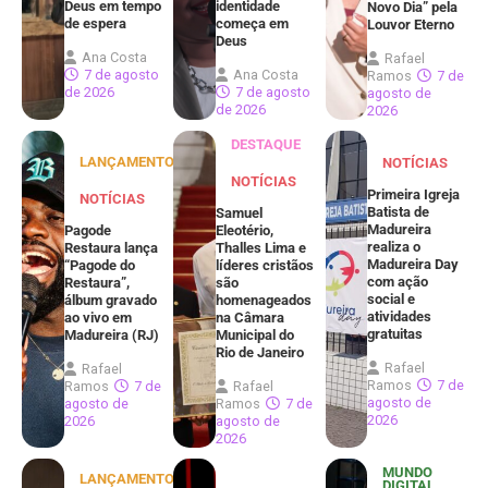
Deus em tempo
identidade
Novo Dia” pela
de espera
começa em
Louvor Eterno
Deus
Ana Costa
Rafael
7 de agosto
Ana Costa
Ramos
7 de
de 2026
7 de agosto
agosto de
de 2026
2026
DESTAQUE
LANÇAMENTOS
NOTÍCIAS
NOTÍCIAS
Primeira Igreja
NOTÍCIAS
Batista de
Samuel
Madureira
Pagode
Eleotério,
realiza o
Restaura lança
Thalles Lima e
Madureira Day
“Pagode do
líderes cristãos
com ação
Restaura”,
são
social e
álbum gravado
homenageados
atividades
ao vivo em
na Câmara
gratuitas
Madureira (RJ)
Municipal do
Rio de Janeiro
Rafael
Rafael
Ramos
7 de
Ramos
7 de
Rafael
agosto de
agosto de
Ramos
7 de
2026
2026
agosto de
2026
MUNDO
LANÇAMENTOS
DIGITAL