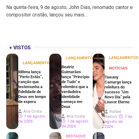
Na quinta-feira, 9 de agosto, John Dias, renomado cantor e
compositor cristão, lançou seu mais…
+ VISTOS
LANÇAMENTOS
LANÇAMENTOS
LANÇAMENTOS
Beatriz
NOTÍCIAS
Milena lança
Guimarães
“Perto Estás”,
lança “Princípio
Tawany
canção que
de Tudo” e
Camargo lança
testemunha a
relembra que a
releitura do
fidelidade de
verdadeira
sucesso “Um
Deus em tempo
identidade
Novo Dia” pela
de espera
começa em
Louvor Eterno
Deus
Ana Costa
Rafael
7 de agosto
Ana Costa
Ramos
7 de
de 2026
7 de agosto
agosto de
de 2026
2026
DESTAQUE