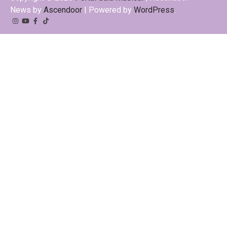
News by
Ascendoor
| Powered by
WordPress
.
Instagram
YouTube
Facebook
Tiktok
Kwai