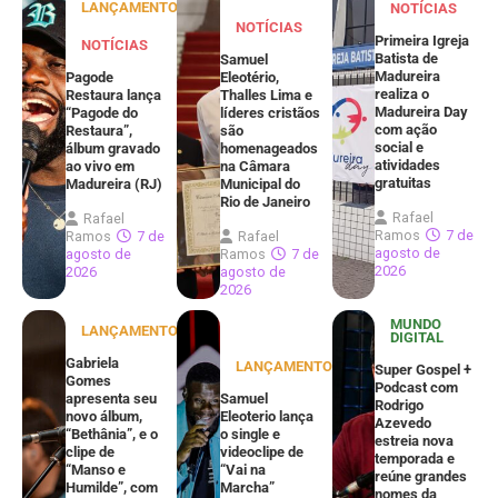
LANÇAMENTOS
NOTÍCIAS
NOTÍCIAS
Primeira Igreja
NOTÍCIAS
Batista de
Samuel
Madureira
Pagode
Eleotério,
realiza o
Restaura lança
Thalles Lima e
Madureira Day
“Pagode do
líderes cristãos
com ação
Restaura”,
são
social e
álbum gravado
homenageados
atividades
ao vivo em
na Câmara
gratuitas
Madureira (RJ)
Municipal do
Rio de Janeiro
Rafael
Rafael
Ramos
7 de
Ramos
7 de
Rafael
agosto de
agosto de
Ramos
7 de
2026
2026
agosto de
2026
MUNDO
LANÇAMENTOS
DIGITAL
Gabriela
LANÇAMENTOS
Super Gospel +
Gomes
Podcast com
apresenta seu
Samuel
Rodrigo
novo álbum,
Eleoterio lança
Azevedo
“Bethânia”, e o
o single e
estreia nova
clipe de
videoclipe de
temporada e
“Manso e
“Vai na
reúne grandes
Humilde”, com
Marcha”
nomes da