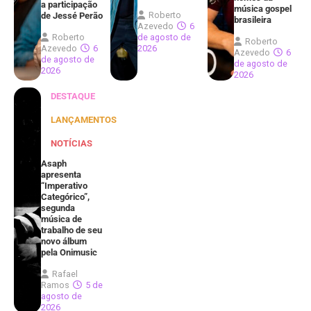
a participação
música gospel
Roberto
de Jessé Perão
brasileira
Azevedo
6
Roberto
de agosto de
Roberto
Azevedo
6
2026
Azevedo
6
de agosto de
de agosto de
2026
2026
DESTAQUE
LANÇAMENTOS
NOTÍCIAS
Asaph
apresenta
“Imperativo
Categórico”,
segunda
música de
trabalho de seu
novo álbum
pela Onimusic
Rafael
Ramos
5 de
agosto de
2026