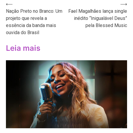
Navegação
⟵
⟶
Nação Preto no Branco: Um
Fael Magalhães lança single
de
projeto que revela a
inédito “Inigualável Deus”
Post
essência da banda mais
pela Blessed Music
ouvida do Brasil
Leia mais