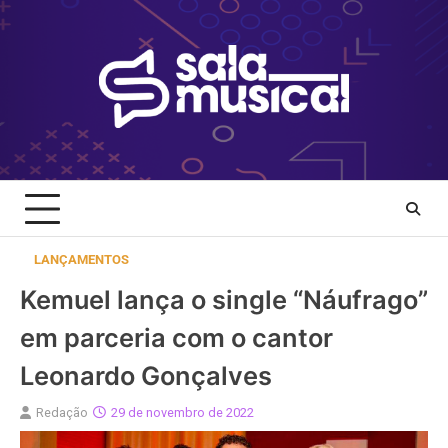
Skip
to
content
LANÇAMENTOS
Kemuel lança o single “Náufrago”
em parceria com o cantor
Leonardo Gonçalves
Redação
29 de novembro de 2022