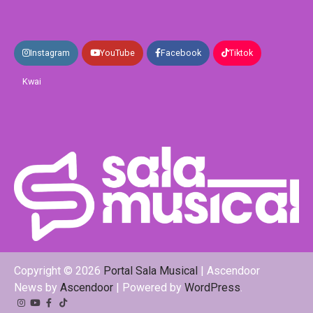
Instagram
YouTube
Facebook
Tiktok
Kwai
Copyright © 2026
Portal Sala Musical
| Ascendoor
News by
Ascendoor
| Powered by
WordPress
.
Instagram
YouTube
Facebook
Tiktok
Kwai