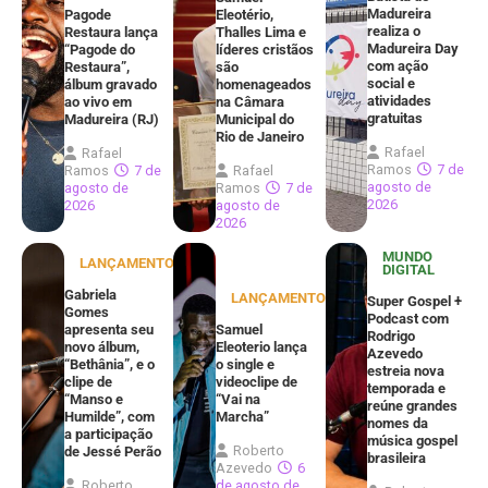
Madureira
Pagode
Eleotério,
realiza o
Restaura lança
Thalles Lima e
Madureira Day
“Pagode do
líderes cristãos
com ação
Restaura”,
são
social e
álbum gravado
homenageados
atividades
ao vivo em
na Câmara
gratuitas
Madureira (RJ)
Municipal do
Rio de Janeiro
Rafael
Rafael
Ramos
7 de
Ramos
7 de
Rafael
agosto de
agosto de
Ramos
7 de
2026
2026
agosto de
2026
MUNDO
LANÇAMENTOS
DIGITAL
Gabriela
LANÇAMENTOS
Super Gospel +
Gomes
Podcast com
apresenta seu
Samuel
Rodrigo
novo álbum,
Eleoterio lança
Azevedo
“Bethânia”, e o
o single e
estreia nova
clipe de
videoclipe de
temporada e
“Manso e
“Vai na
reúne grandes
Humilde”, com
Marcha”
nomes da
a participação
música gospel
Roberto
de Jessé Perão
brasileira
Azevedo
6
Roberto
de agosto de