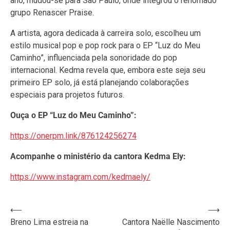
ano, mudou-se para São Paulo, onde integrou o renomado
grupo Renascer Praise.
A artista, agora dedicada à carreira solo, escolheu um
estilo musical pop e pop rock para o EP “Luz do Meu
Caminho”, influenciada pela sonoridade do pop
internacional. Kedma revela que, embora este seja seu
primeiro EP solo, já está planejando colaborações
especiais para projetos futuros.
Ouça o EP “Luz do Meu Caminho”:
https://onerpm.link/876124256274
Acompanhe o ministério da cantora Kedma Ely:
https://www.instagram.com/kedmaely/
Navegação
⟵
⟶
Breno Lima estreia na
Cantora Naëlle Nascimento
de