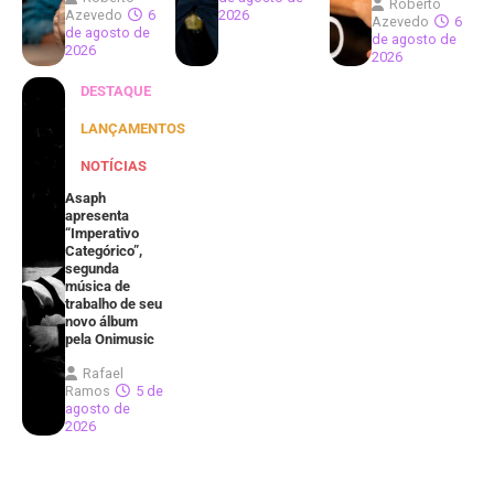
Roberto
Azevedo
6
2026
Azevedo
6
de agosto de
de agosto de
2026
2026
DESTAQUE
LANÇAMENTOS
NOTÍCIAS
Asaph
apresenta
“Imperativo
Categórico”,
segunda
música de
trabalho de seu
novo álbum
pela Onimusic
Rafael
Ramos
5 de
agosto de
2026