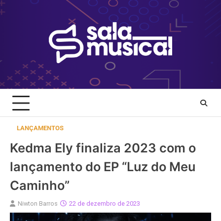
Skip
to
content
LANÇAMENTOS
Kedma Ely finaliza 2023 com o
lançamento do EP “Luz do Meu
Caminho”
Niwton Barros
22 de dezembro de 2023