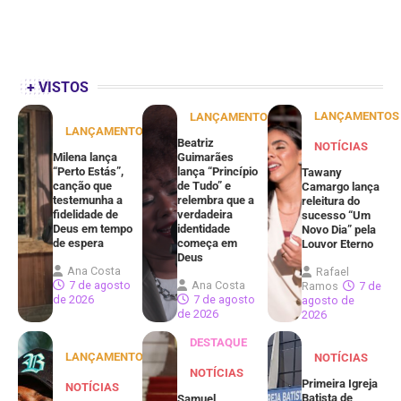
+ VISTOS
LANÇAMENTOS
LANÇAMENTOS
LANÇAMENTOS
Beatriz
NOTÍCIAS
Milena lança
Guimarães
“Perto Estás”,
lança “Princípio
Tawany
canção que
de Tudo” e
Camargo lança
testemunha a
relembra que a
releitura do
fidelidade de
verdadeira
sucesso “Um
Deus em tempo
identidade
Novo Dia” pela
de espera
começa em
Louvor Eterno
Deus
Ana Costa
Rafael
7 de agosto
Ana Costa
Ramos
7 de
de 2026
7 de agosto
agosto de
de 2026
2026
DESTAQUE
LANÇAMENTOS
NOTÍCIAS
NOTÍCIAS
Primeira Igreja
NOTÍCIAS
Batista de
Samuel