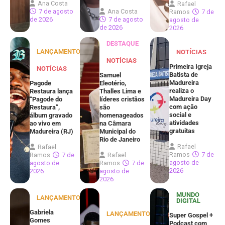
Ana Costa
Rafael
7 de agosto
Ana Costa
Ramos
7 de
de 2026
7 de agosto
agosto de
de 2026
2026
DESTAQUE
LANÇAMENTOS
NOTÍCIAS
NOTÍCIAS
Primeira Igreja
NOTÍCIAS
Batista de
Samuel
Madureira
Pagode
Eleotério,
realiza o
Restaura lança
Thalles Lima e
Madureira Day
“Pagode do
líderes cristãos
com ação
Restaura”,
são
social e
álbum gravado
homenageados
atividades
ao vivo em
na Câmara
gratuitas
Madureira (RJ)
Municipal do
Rio de Janeiro
Rafael
Rafael
Ramos
7 de
Ramos
7 de
Rafael
agosto de
agosto de
Ramos
7 de
2026
2026
agosto de
2026
MUNDO
LANÇAMENTOS
DIGITAL
Gabriela
LANÇAMENTOS
Super Gospel +
Gomes
Podcast com