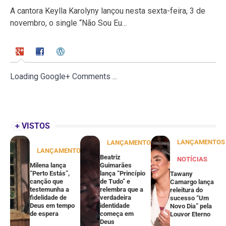
A cantora Keylla Karolyny lançou nesta sexta-feira, 3 de
novembro, o single “Não Sou Eu…
Loading Google+ Comments ...
+ VISTOS
LANÇAMENTOS
LANÇAMENTOS
LANÇAMENTOS
Beatriz
NOTÍCIAS
Milena lança
Guimarães
“Perto Estás”,
lança “Princípio
Tawany
canção que
de Tudo” e
Camargo lança
testemunha a
relembra que a
releitura do
fidelidade de
verdadeira
sucesso “Um
Deus em tempo
identidade
Novo Dia” pela
de espera
começa em
Louvor Eterno
Deus