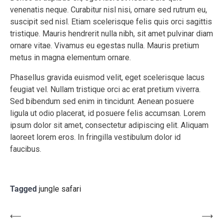
venenatis neque. Curabitur nisl nisi, ornare sed rutrum eu,
suscipit sed nisl. Etiam scelerisque felis quis orci sagittis
tristique. Mauris hendrerit nulla nibh, sit amet pulvinar diam
ornare vitae. Vivamus eu egestas nulla. Mauris pretium
metus in magna elementum ornare.
Phasellus gravida euismod velit, eget scelerisque lacus
feugiat vel. Nullam tristique orci ac erat pretium viverra.
Sed bibendum sed enim in tincidunt. Aenean posuere
ligula ut odio placerat, id posuere felis accumsan. Lorem
ipsum dolor sit amet, consectetur adipiscing elit. Aliquam
laoreet lorem eros. In fringilla vestibulum dolor id
faucibus.
Tagged
jungle safari
Navegação
⟵
⟶