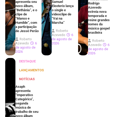
apresenta seu
Samuel
Rodrigo
novo álbum,
Eleoterio lança
Azevedo
“Bethânia”, e o
o single e
estreia nova
clipe de
videoclipe de
temporada e
“Manso e
“Vai na
reúne grandes
Humilde”, com
Marcha”
nomes da
a participação
música gospel
Roberto
de Jessé Perão
brasileira
Azevedo
6
Roberto
de agosto de
Roberto
Azevedo
6
2026
Azevedo
6
de agosto de
de agosto de
2026
2026
DESTAQUE
LANÇAMENTOS
NOTÍCIAS
Asaph
apresenta
“Imperativo
Categórico”,
segunda
música de
trabalho de seu
novo álbum