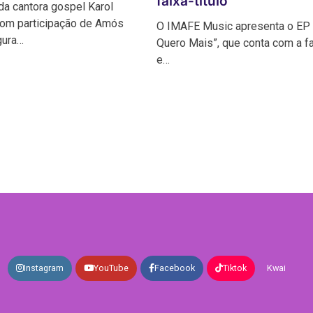
faixa-título
da cantora gospel Karol
com participação de Amós
O IMAFE Music apresenta o EP 
gura…
Quero Mais”, que conta com a fai
e…
Instagram
YouTube
Facebook
Tiktok
Kwai