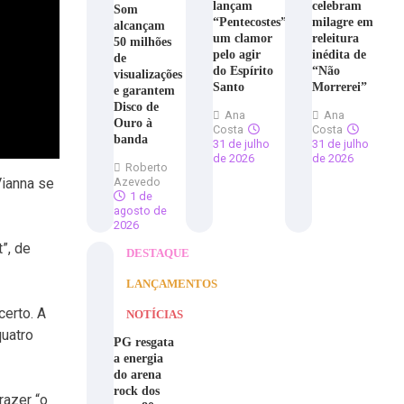
lançam
celebram
Som
“Pentecostes”,
milagre em
alcançam
um clamor
releitura
50 milhões
pelo agir
inédita de
de
do Espírito
“Não
visualizações
Santo
Morrerei”
e garantem
Disco de
Ana
Ana
Ouro à
Costa
Costa
banda
31 de julho
31 de julho
de 2026
de 2026
Roberto
Vianna se
Azevedo
1 de
agosto de
2026
”, de
DESTAQUE
LANÇAMENTOS
certo. A
NOTÍCIAS
quatro
PG resgata
a energia
do arena
rock dos
razer “o