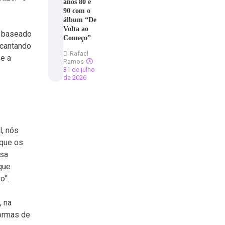
anos 80 e
90 com o
álbum “De
Volta ao
, baseado
Começo”
 cantando
Rafael
se a
Ramos
31 de julho
de 2026
l, nós
 que os
ssa
que
o”.
, na
formas de