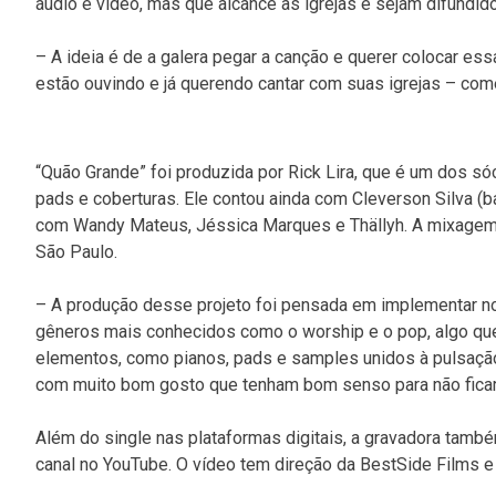
áudio e vídeo, mas que alcance as igrejas e sejam difundido
– A ideia é de a galera pegar a canção e querer colocar 
estão ouvindo e já querendo cantar com suas igrejas – co
“Quão Grande” foi produzida por Rick Lira, que é um dos s
pads e coberturas. Ele contou ainda com Cleverson Silva (bat
com Wandy Mateus, Jéssica Marques e Thällyh. A mixagem
São Paulo.
– A produção desse projeto foi pensada em implementar no
gêneros mais conhecidos como o worship e o pop, algo que 
elementos, como pianos, pads e samples unidos à pulsação
com muito bom gosto que tenham bom senso para não ficar 
Além do single nas plataformas digitais, a gravadora tamb
canal no YouTube. O vídeo tem direção da BestSide Films e