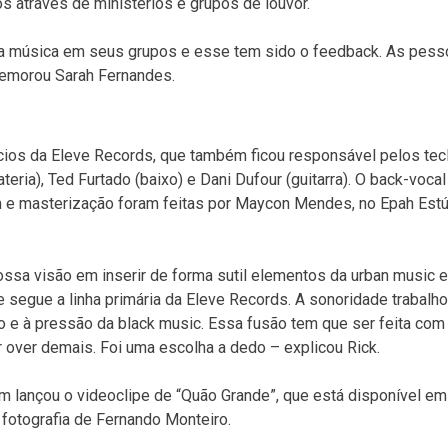
s através de ministérios e grupos de louvor.
essa música em seus grupos e esse tem sido o feedback. As pes
memorou Sarah Fernandes.
ócios da Eleve Records, que também ficou responsável pelos tec
eria), Ted Furtado (baixo) e Dani Dufour (guitarra). O back-voca
 e masterização foram feitas por Maycon Mendes, no Epah Est
ssa visão em inserir de forma sutil elementos da urban music 
segue a linha primária da Eleve Records. A sonoridade trabalh
 e à pressão da black music. Essa fusão tem que ser feita co
over demais. Foi uma escolha a dedo – explicou Rick.
ém lançou o videoclipe de “Quão Grande”, que está disponível e
 fotografia de Fernando Monteiro.