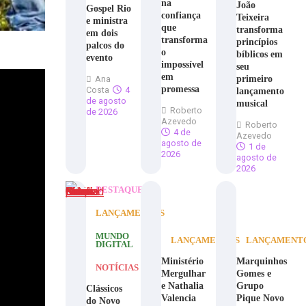
na
João
Gospel Rio
confiança
Teixeira
e ministra
que
transforma
em dois
transforma
princípios
palcos do
o
bíblicos em
evento
impossível
seu
em
primeiro
Ana
promessa
Costa
4
lançamento
de agosto
musical
Roberto
de 2026
Azevedo
Roberto
4 de
Azevedo
agosto de
1 de
2026
agosto de
2026
DESTAQUE
LANÇAMENTOS
MUNDO
LANÇAMENTOS
LANÇAMENT
DIGITAL
Ministério
Marquinhos
NOTÍCIAS
Mergulhar
Gomes e
e Nathalia
Grupo
Clássicos
Valencia
Pique Novo
do Novo