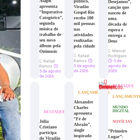
Asaph
público,
Desejamos”,
apresenta
Viradão
canção que
“Imperativo
Gospel Rio
nasceu de
Categórico”,
recebe 100
uma
segunda
mil pessoas
década de
música de
nas
espera e
trabalho de
atividades
entrega a
seu novo
realizadas
Deus
álbum pela
pela cidade
Manoel
Onimusic
Rafael
Rodrigues
Ramos
5 de
Rafael
5 de agosto
agosto de
Ramos
de 2026
2026
5 de agosto
de 2026
DESTAQUE
LANÇAMENTOS
LANÇAMENT
Alexandre
Charles
MUNDO
DIGITAL
DESTAQUE
apresenta
“Fé de
Júlia
NOTÍCIAS
Abraão”,
Cristiano
single
“Primeiro
participa
inspirado
Lugar”:
do Viradão