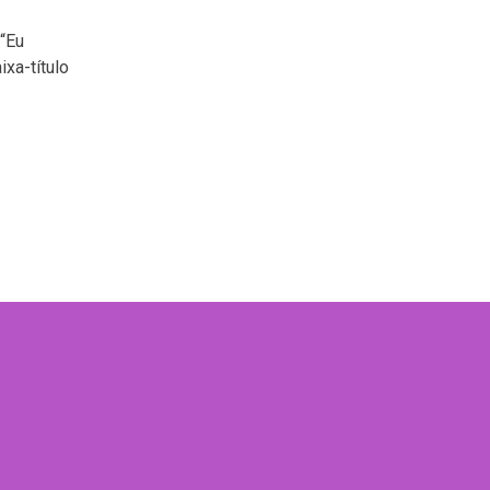
“Eu
xa-título