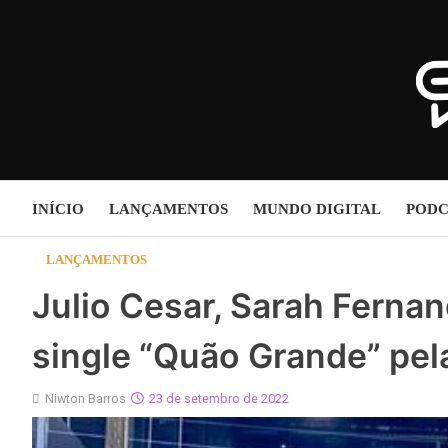
Skip
to
content
INÍCIO
LANÇAMENTOS
MUNDO DIGITAL
PODC
LANÇAMENTOS
Julio Cesar, Sarah Ferna
single “Quão Grande” pel
Niwton Barros
23 de setembro de 2022