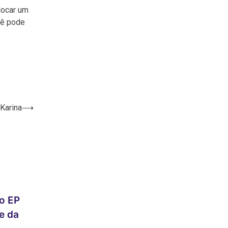
olocar um
cê pode
 Karina
⟶
o EP
e da