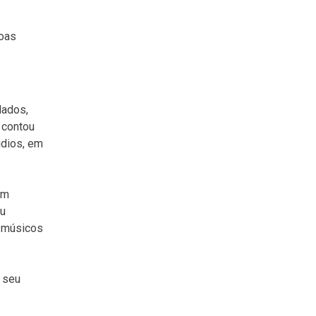
soas
lados,
l contou
údios, em
em
ou
m músicos
m seu