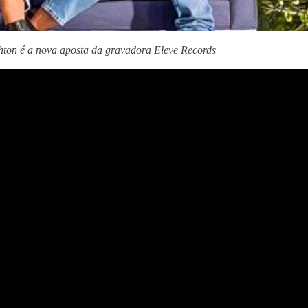
hton é a nova aposta da gravadora Eleve Records