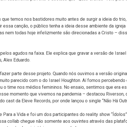
que temos nos bastidores muito antes de surgir a ideia do trio
r essa canção, o público tenha a ideia desse ambiente da igreja
as nem todas hoje infelizmente são direcionadas a Cristo – dis
pelos agudos na faixa. Ele explica que gravar a versão de Israel
s, Alex Eduardo.
fazer parte desse projeto. Quando nós ouvimos a versão origina
muito parecido com o do Israel Houghton. Aí fomos percebendo
u o time nos médios femininos. No ensaio, sentimos que era e
 nesse momento que vivemos na pandemia – destacou Riverson, 
o cast da Eleve Records, por onde lançou o single “Não Há Outr
 Para a Vida e foi um dos participantes do reality show “Ídolos”
ssa collab chegue não somente aos ouvintes através das plata