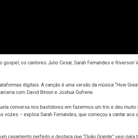
o gospel, os cantores Julio Cesar, Sarah Fernandes e Riverson 
.
lataformas digitais. A canção é uma versão da música “How Great
 parceria com David Binion e Joshua Dufrene.
uela conversa nos bastidores em fazermos um trio e deu muito 
as vozes – explica Sarah Fernandes, que começou a cantar aos 
um casamento perfeito e destaca que “Quão Grande” veio para t