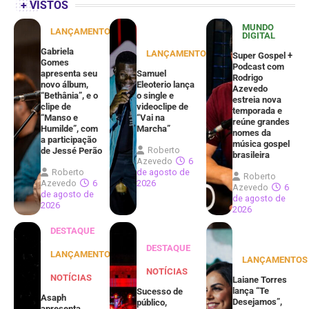
+ VISTOS
MUNDO
LANÇAMENTOS
DIGITAL
Gabriela
LANÇAMENTOS
Super Gospel +
Gomes
Podcast com
apresenta seu
Samuel
Rodrigo
novo álbum,
Eleoterio lança
Azevedo
“Bethânia”, e o
o single e
estreia nova
clipe de
videoclipe de
temporada e
“Manso e
“Vai na
reúne grandes
Humilde”, com
Marcha”
nomes da
a participação
música gospel
Roberto
de Jessé Perão
brasileira
Azevedo
6
Roberto
de agosto de
Roberto
Azevedo
6
2026
Azevedo
6
de agosto de
de agosto de
2026
2026
DESTAQUE
DESTAQUE
LANÇAMENTOS
LANÇAMENTOS
NOTÍCIAS
NOTÍCIAS
Laiane Torres
lança “Te
Sucesso de
Asaph
Desejamos”,
público,
apresenta