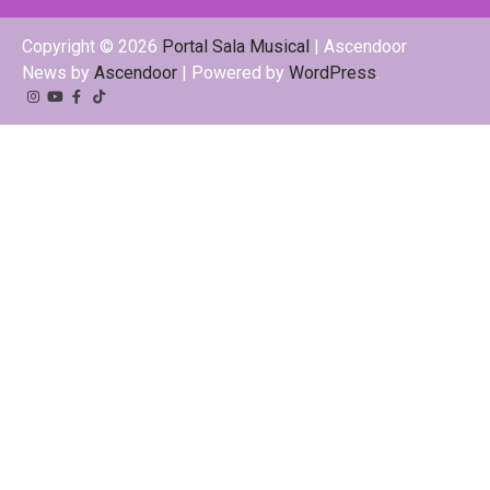
Copyright © 2026
Portal Sala Musical
| Ascendoor
News by
Ascendoor
| Powered by
WordPress
.
Instagram
YouTube
Facebook
Tiktok
Kwai