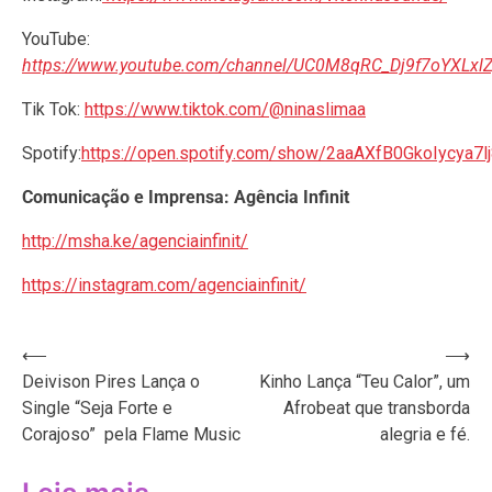
YouTube:
https://www.youtube.com/channel/UC0M8qRC_Dj9f7oYXLxl
Tik Tok:
https://www.tiktok.com/@ninaslimaa
Spotify:
https://open.spotify.com/show/2aaAXfB0GkoIycya7l
Comunicação e Imprensa: Agência Infinit
http://msha.ke/agenciainfinit/
https://instagram.com/agenciainfinit/
Navegação
⟵
⟶
Deivison Pires Lança o
Kinho Lança “Teu Calor”, um
de
Single “Seja Forte e
Afrobeat que transborda
Post
Corajoso” pela Flame Music
alegria e fé.