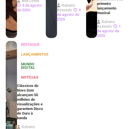
Ana Costa
primeiro
4 de agosto
Roberto
lançamento
de 2026
Azevedo
4
musical
de agosto de
2026
Roberto
Azevedo
1
de agosto de
2026
DESTAQUE
LANÇAMENTOS
MUNDO
DIGITAL
NOTÍCIAS
Clássicos do
Novo Som
alcançam 50
milhões de
visualizações e
garantem Disco
de Ouro à
banda
Roberto