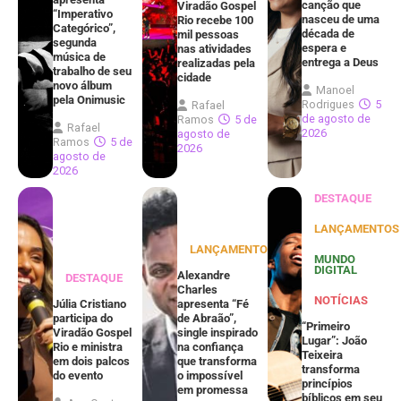
canção que
Viradão Gospel
“Imperativo
nasceu de uma
Rio recebe 100
Categórico”,
década de
mil pessoas
segunda
espera e
nas atividades
música de
entrega a Deus
realizadas pela
trabalho de seu
cidade
novo álbum
Manoel
pela Onimusic
Rodrigues
5
Rafael
de agosto de
Ramos
5 de
Rafael
2026
agosto de
Ramos
5 de
2026
agosto de
2026
DESTAQUE
LANÇAMENTOS
LANÇAMENTOS
MUNDO
DIGITAL
Alexandre
DESTAQUE
Charles
NOTÍCIAS
Júlia Cristiano
apresenta “Fé
participa do
de Abraão”,
“Primeiro
Viradão Gospel
single inspirado
Lugar”: João
Rio e ministra
na confiança
Teixeira
em dois palcos
que transforma
transforma
do evento
o impossível
princípios
em promessa
bíblicos em seu