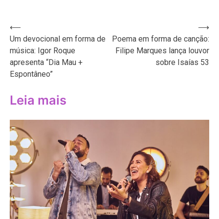
Navegação
⟵
⟶
Um devocional em forma de
Poema em forma de canção:
de
música: Igor Roque
Filipe Marques lança louvor
Post
apresenta “Dia Mau +
sobre Isaías 53
Espontâneo”
Leia mais