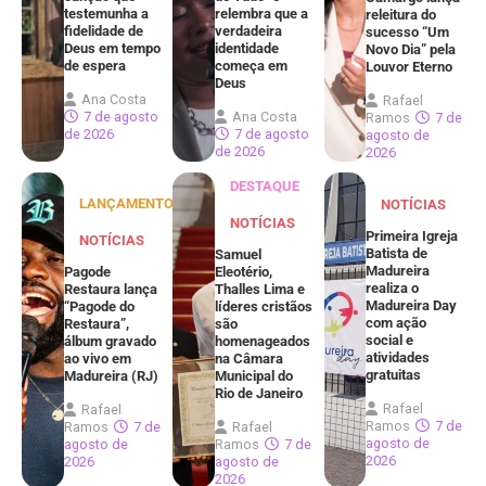
testemunha a
relembra que a
releitura do
fidelidade de
verdadeira
sucesso “Um
Deus em tempo
identidade
Novo Dia” pela
de espera
começa em
Louvor Eterno
Deus
Ana Costa
Rafael
7 de agosto
Ana Costa
Ramos
7 de
de 2026
7 de agosto
agosto de
de 2026
2026
DESTAQUE
LANÇAMENTOS
NOTÍCIAS
NOTÍCIAS
Primeira Igreja
NOTÍCIAS
Batista de
Samuel
Madureira
Pagode
Eleotério,
realiza o
Restaura lança
Thalles Lima e
Madureira Day
“Pagode do
líderes cristãos
com ação
Restaura”,
são
social e
álbum gravado
homenageados
atividades
ao vivo em
na Câmara
gratuitas
Madureira (RJ)
Municipal do
Rio de Janeiro
Rafael
Rafael
Ramos
7 de
Ramos
7 de
Rafael
agosto de
agosto de
Ramos
7 de
2026
2026
agosto de
2026