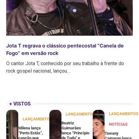
Jota T regrava o clássico pentecostal “Canela de
Fogo” em versão rock
O cantor Jota T, conhecido por seu trabalho à frente do
rock gospel nacional, lançou…
+ VISTOS
LANÇAMENTOS
LANÇAMENTOS
LANÇAMENTOS
Beatriz
NOTÍCIAS
Milena lança
Guimarães
“Perto Estás”,
lança “Princípio
Tawany
canção que
de Tudo” e
Camargo lança