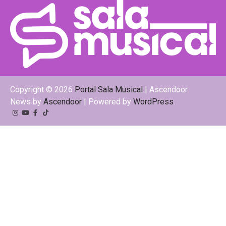
Copyright © 2026
Portal Sala Musical
| Ascendoor
News by
Ascendoor
| Powered by
WordPress
.
Instagram
YouTube
Facebook
Tiktok
Kwai