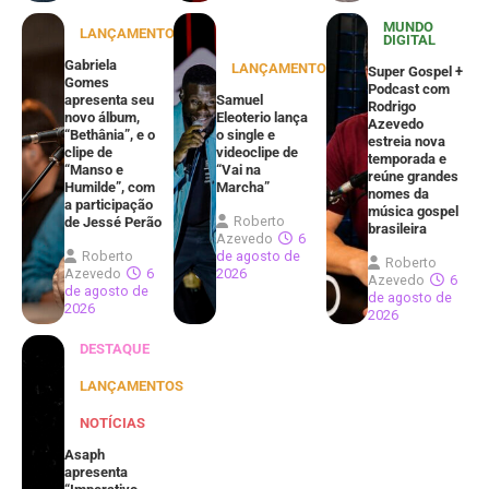
MUNDO
LANÇAMENTOS
DIGITAL
Gabriela
LANÇAMENTOS
Super Gospel +
Gomes
Podcast com
apresenta seu
Samuel
Rodrigo
novo álbum,
Eleoterio lança
Azevedo
“Bethânia”, e o
o single e
estreia nova
clipe de
videoclipe de
temporada e
“Manso e
“Vai na
reúne grandes
Humilde”, com
Marcha”
nomes da
a participação
música gospel
Roberto
de Jessé Perão
brasileira
Azevedo
6
Roberto
de agosto de
Roberto
Azevedo
6
2026
Azevedo
6
de agosto de
de agosto de
2026
2026
DESTAQUE
LANÇAMENTOS
NOTÍCIAS
Asaph
apresenta