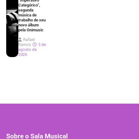
“Imperativo
Categórico”,
segunda
música de
trabalho de seu
novo álbum
pela Onimusic
Rafael
Ramos
5 de
agosto de
2026
Sobre o Sala Musical