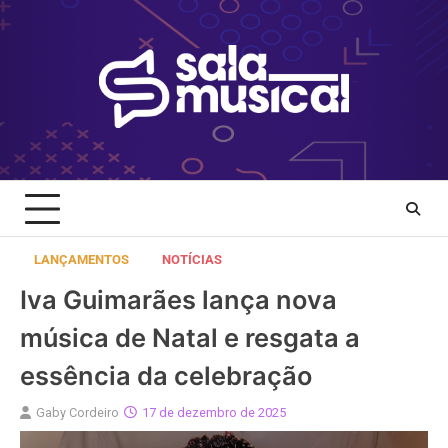
Skip
to
content
LANÇAMENTOS
NOTÍCIAS
Iva Guimarães lança nova
música de Natal e resgata a
essência da celebração
Gaby Cordeiro
17 de dezembro de 2025