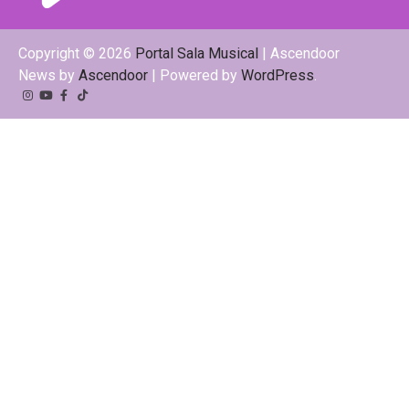
Copyright © 2026
Portal Sala Musical
| Ascendoor
News by
Ascendoor
| Powered by
WordPress
.
Instagram
YouTube
Facebook
Tiktok
Kwai