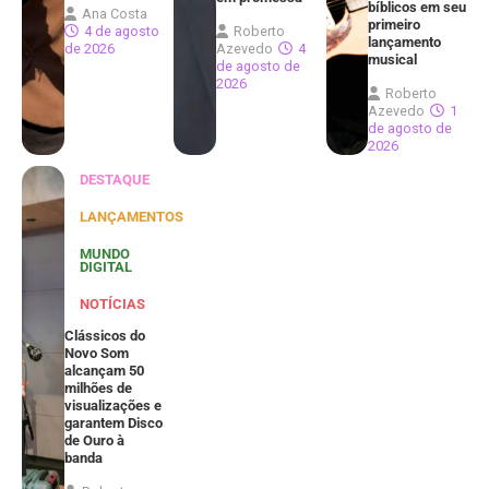
bíblicos em seu
Ana Costa
primeiro
4 de agosto
Roberto
lançamento
de 2026
Azevedo
4
musical
de agosto de
2026
Roberto
Azevedo
1
de agosto de
2026
DESTAQUE
LANÇAMENTOS
MUNDO
DIGITAL
NOTÍCIAS
Clássicos do
Novo Som
alcançam 50
milhões de
visualizações e
garantem Disco
de Ouro à
banda