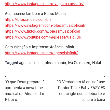
https://www.instagram.com/ivaguimaraesofc/
Acompanhe também a Bless Music
https://blessmusic.com.br/
https://www.instagram.com/blessmusicoficial/
https://www.tiktok.com/@blessmusicoficial
https://www.youtube.com/@BlessMusic_BR
Comunicação e Imprensa: Agência Infinit
https://www.instagram.com/agenciainfinit/
Tagged
agencia infinit
,
bless music
,
Iva Guimares
,
Natal
Navegação
⟵
⟶
“O que Deus preparou”
“O Verdadeiro tá online” une
de
apresenta a nova fase
Pastor Ton e Baby EAZY E3
Post
musical de Alessandro
em single que celebra fé e
Ribeiro
cultura urbana