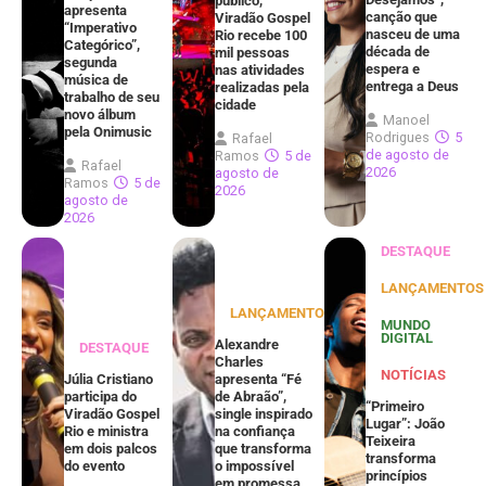
público,
apresenta
canção que
Viradão Gospel
“Imperativo
nasceu de uma
Rio recebe 100
Categórico”,
década de
mil pessoas
segunda
espera e
nas atividades
música de
entrega a Deus
realizadas pela
trabalho de seu
cidade
novo álbum
Manoel
pela Onimusic
Rodrigues
5
Rafael
de agosto de
Ramos
5 de
Rafael
2026
agosto de
Ramos
5 de
2026
agosto de
2026
DESTAQUE
LANÇAMENTOS
LANÇAMENTOS
MUNDO
DIGITAL
Alexandre
DESTAQUE
Charles
NOTÍCIAS
Júlia Cristiano
apresenta “Fé
participa do
de Abraão”,
“Primeiro
Viradão Gospel
single inspirado
Lugar”: João
Rio e ministra
na confiança
Teixeira
em dois palcos
que transforma
transforma
do evento
o impossível
princípios
em promessa