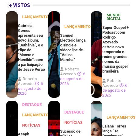
+ VISTOS
MUNDO
LANÇAMENTOS
DIGITAL
Gabriela
LANÇAMENTOS
Super Gospel +
Gomes
Podcast com
apresenta seu
Samuel
Rodrigo
novo álbum,
Eleoterio lança
Azevedo
“Bethânia”, e o
o single e
estreia nova
clipe de
videoclipe de
temporada e
“Manso e
“Vai na
reúne grandes
Humilde”, com
Marcha”
nomes da
a participação
música gospel
Roberto
de Jessé Perão
brasileira
Azevedo
6
Roberto
de agosto de
Roberto
Azevedo
6
2026
Azevedo
6
de agosto de
de agosto de
2026
2026
DESTAQUE
DESTAQUE
LANÇAMENTOS
LANÇAMENTOS
NOTÍCIAS
NOTÍCIAS
Laiane Torres
lança “Te
Sucesso de
Asaph
Desejamos”,