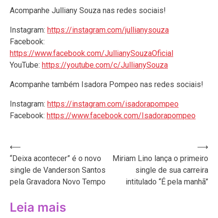
Acompanhe Julliany Souza nas redes sociais!
Instagram:
https://instagram.com/jullianysouza
Facebook:
https://www.facebook.com/JullianySouzaOficial
YouTube:
https://youtube.com/c/JullianySouza
Acompanhe também Isadora Pompeo nas redes sociais!
Instagram:
https://instagram.com/isadorapompeo
Facebook:
https://www.facebook.com/Isadorapompeo
Navegação
⟵
⟶
“Deixa acontecer” é o novo
Miriam Lino lança o primeiro
de
single de Vanderson Santos
single de sua carreira
Post
pela Gravadora Novo Tempo
intitulado “É pela manhã”
Leia mais