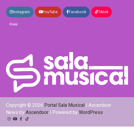
Instagram
YouTube
Facebook
Tiktok
Kwai
Copyright © 2026
Portal Sala Musical
| Ascendoor
News by
Ascendoor
| Powered by
WordPress
.
Instagram
YouTube
Facebook
Tiktok
Kwai