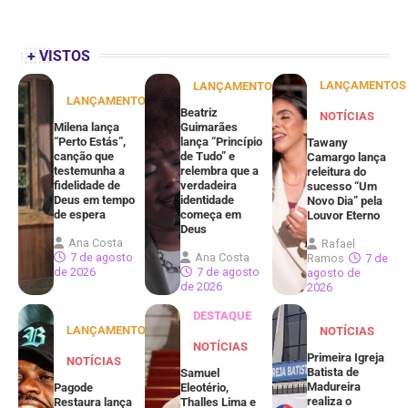
+ VISTOS
LANÇAMENTOS
LANÇAMENTOS
LANÇAMENTOS
Beatriz
NOTÍCIAS
Milena lança
Guimarães
“Perto Estás”,
lança “Princípio
Tawany
canção que
de Tudo” e
Camargo lança
testemunha a
relembra que a
releitura do
fidelidade de
verdadeira
sucesso “Um
Deus em tempo
identidade
Novo Dia” pela
de espera
começa em
Louvor Eterno
Deus
Ana Costa
Rafael
7 de agosto
Ana Costa
Ramos
7 de
de 2026
7 de agosto
agosto de
de 2026
2026
DESTAQUE
LANÇAMENTOS
NOTÍCIAS
NOTÍCIAS
Primeira Igreja
NOTÍCIAS
Batista de
Samuel
Madureira
Pagode
Eleotério,
realiza o
Restaura lança
Thalles Lima e