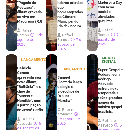
Madureira Day
“Pagode do
líderes cristãos
com ação
Restaura”,
são
social e
álbum gravado
homenageados
atividades
ao vivo em
na Câmara
gratuitas
Madureira (RJ)
Municipal do
Rio de Janeiro
Rafael
Rafael
Ramos
7 de
Ramos
7 de
Rafael
agosto de
agosto de
Ramos
7 de
2026
2026
agosto de
2026
MUNDO
LANÇAMENTOS
DIGITAL
Gabriela
LANÇAMENTOS
Super Gospel +
Gomes
Podcast com
apresenta seu
Samuel
Rodrigo
novo álbum,
Eleoterio lança
Azevedo
“Bethânia”, e o
o single e
estreia nova
clipe de
videoclipe de
temporada e
“Manso e
“Vai na
reúne grandes
Humilde”, com
Marcha”
nomes da
a participação
música gospel
Roberto
de Jessé Perão
brasileira
Azevedo
6
Roberto
de agosto de
Roberto
Azevedo
6
2026
Azevedo
6
de agosto de
de agosto de