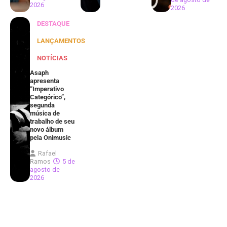
2026
2026
DESTAQUE
LANÇAMENTOS
NOTÍCIAS
Asaph
apresenta
“Imperativo
Categórico”,
segunda
música de
trabalho de seu
novo álbum
pela Onimusic
Rafael
Ramos
5 de
agosto de
2026