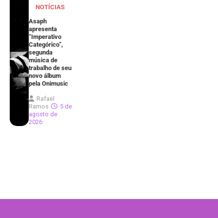
NOTÍCIAS
Asaph
apresenta
“Imperativo
Categórico”,
segunda
música de
trabalho de seu
novo álbum
pela Onimusic
Rafael
Ramos
5 de
agosto de
2026