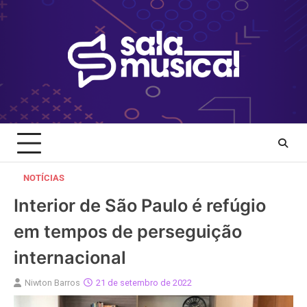
Skip
to
content
NOTÍCIAS
Interior de São Paulo é refúgio
em tempos de perseguição
internacional
Niwton Barros
21 de setembro de 2022