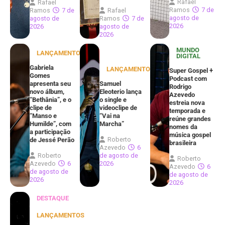
Rafael
Rafael
Ramos
7 de
Ramos
7 de
Rafael
agosto de
agosto de
Ramos
7 de
2026
2026
agosto de
2026
MUNDO
LANÇAMENTOS
DIGITAL
Gabriela
LANÇAMENTOS
Super Gospel +
Gomes
Podcast com
apresenta seu
Samuel
Rodrigo
novo álbum,
Eleoterio lança
Azevedo
“Bethânia”, e o
o single e
estreia nova
clipe de
videoclipe de
temporada e
“Manso e
“Vai na
reúne grandes
Humilde”, com
Marcha”
nomes da
a participação
música gospel
Roberto
de Jessé Perão
brasileira
Azevedo
6
Roberto
de agosto de
Roberto
Azevedo
6
2026
Azevedo
6
de agosto de
de agosto de
2026
2026
DESTAQUE
LANÇAMENTOS