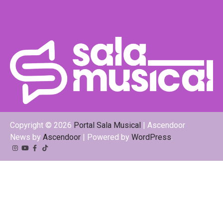
Copyright © 2026
Portal Sala Musical
| Ascendoor
News by
Ascendoor
| Powered by
WordPress
.
Instagram
YouTube
Facebook
Tiktok
Kwai