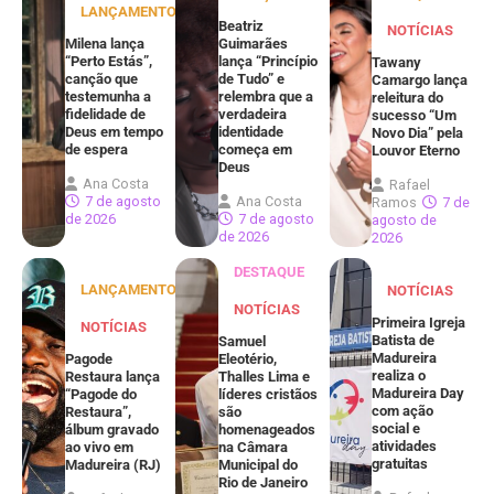
LANÇAMENTOS
Beatriz
NOTÍCIAS
Milena lança
Guimarães
“Perto Estás”,
lança “Princípio
Tawany
canção que
de Tudo” e
Camargo lança
testemunha a
relembra que a
releitura do
fidelidade de
verdadeira
sucesso “Um
Deus em tempo
identidade
Novo Dia” pela
de espera
começa em
Louvor Eterno
Deus
Ana Costa
Rafael
7 de agosto
Ana Costa
Ramos
7 de
de 2026
7 de agosto
agosto de
de 2026
2026
DESTAQUE
LANÇAMENTOS
NOTÍCIAS
NOTÍCIAS
Primeira Igreja
NOTÍCIAS
Batista de
Samuel
Madureira
Pagode
Eleotério,
realiza o
Restaura lança
Thalles Lima e
Madureira Day
“Pagode do
líderes cristãos
com ação
Restaura”,
são
social e
álbum gravado
homenageados
atividades
ao vivo em
na Câmara
gratuitas
Madureira (RJ)
Municipal do
Rio de Janeiro