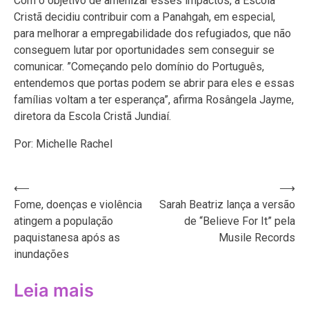
Com o objetivo de amenizar esses impactos, a Escola
Cristã decidiu contribuir com a Panahgah, em especial,
para melhorar a empregabilidade dos refugiados, que não
conseguem lutar por oportunidades sem conseguir se
comunicar. ”Começando pelo domínio do Português,
entendemos que portas podem se abrir para eles e essas
famílias voltam a ter esperança”, afirma Rosângela Jayme,
diretora da Escola Cristã Jundiaí.
Por: Michelle Rachel
Navegação
⟵
⟶
Fome, doenças e violência
Sarah Beatriz lança a versão
de
atingem a população
de “Believe For It” pela
Post
paquistanesa após as
Musile Records
inundações
Leia mais