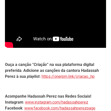
Ouça a canção
“
Criação
”
na sua plataforma digital
preferida
.
Adicione as canções da cantora Hadassah
Perez à sua
playlist
:
https://onerpm.link/criacao_hp
Acompanhe Hadassah Perez nas Redes Sociais!
Instagram
:
www.instagram.com/hadassahperez
Facebook
:
www.facebook.com/hadassahperezpage