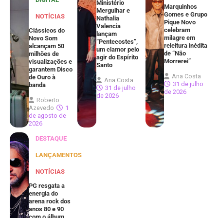
Ministério
Marquinhos
Mergulhar e
Gomes e Grupo
NOTÍCIAS
Nathalia
Pique Novo
Valencia
celebram
Clássicos do
lançam
milagre em
Novo Som
“Pentecostes”,
releitura inédita
alcançam 50
um clamor pelo
de “Não
milhões de
agir do Espírito
Morrerei”
visualizações e
Santo
garantem Disco
Ana Costa
de Ouro à
Ana Costa
31 de julho
banda
31 de julho
de 2026
de 2026
Roberto
Azevedo
1
de agosto de
2026
DESTAQUE
LANÇAMENTOS
NOTÍCIAS
PG resgata a
energia do
arena rock dos
anos 80 e 90
com o álbum