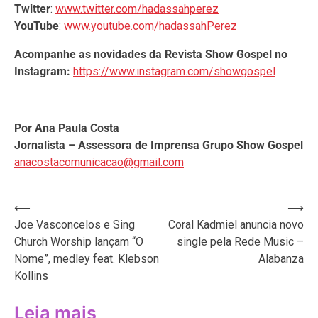
Twitter
:
www.twitter.com/hadassahperez
YouTube
:
www.youtube.com/hadassahPerez
Acompanhe as novidades da Revista Show Gospel no
Instagram:
https://www.instagram.com/showgospel
Por Ana Paula Costa
Jornalista – Assessora de Imprensa Grupo Show Gospel
anacostacomunicacao@gmail.com
Navegação
⟵
⟶
Joe Vasconcelos e Sing
Coral Kadmiel anuncia novo
de
Church Worship lançam “O
single pela Rede Music –
Post
Nome”, medley feat. Klebson
Alabanza
Kollins
Leia mais