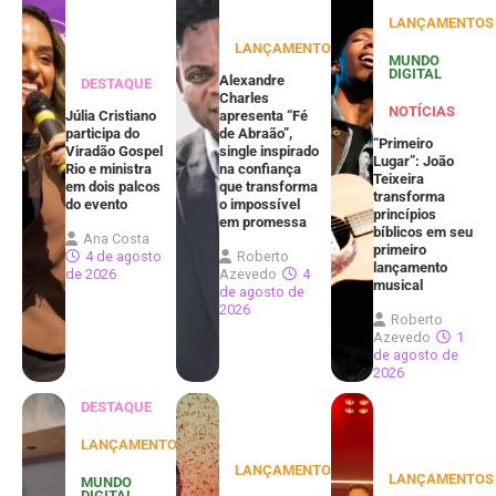
LANÇAMENTOS
LANÇAMENTOS
MUNDO
DIGITAL
Alexandre
DESTAQUE
Charles
NOTÍCIAS
Júlia Cristiano
apresenta “Fé
participa do
de Abraão”,
“Primeiro
Viradão Gospel
single inspirado
Lugar”: João
Rio e ministra
na confiança
Teixeira
em dois palcos
que transforma
transforma
do evento
o impossível
princípios
em promessa
bíblicos em seu
Ana Costa
primeiro
4 de agosto
Roberto
lançamento
de 2026
Azevedo
4
musical
de agosto de
2026
Roberto
Azevedo
1
de agosto de
2026
DESTAQUE
LANÇAMENTOS
LANÇAMENTOS
LANÇAMENTOS
MUNDO
DIGITAL