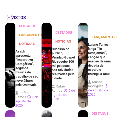
+ VISTOS
DESTAQUE
DESTAQUE
LANÇAMENTOS
LANÇAMENTOS
NOTÍCIAS
NOTÍCIAS
Laiane Torres
lança “Te
Sucesso de
Asaph
Desejamos”,
público,
apresenta
canção que
Viradão Gospel
“Imperativo
nasceu de uma
Rio recebe 100
Categórico”,
década de
mil pessoas
segunda
espera e
nas atividades
música de
entrega a Deus
realizadas pela
trabalho de seu
cidade
novo álbum
Manoel
pela Onimusic
Rodrigues
5
Rafael
de agosto de
Ramos
5 de
Rafael
2026
agosto de
Ramos
5 de
2026
agosto de
2026
DESTAQUE