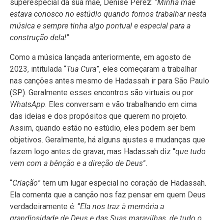
superespecial da sua mãe, Denise Perez: “
Minha mãe
estava conosco no estúdio quando fomos trabalhar nesta
música e sempre tinha algo pontual e especial para a
construção dela!
”
Como a música lançada anteriormente, em agosto de
2023, intitulada “
Tua Cura
”, eles começaram a trabalhar
nas canções antes mesmo de Hadassah ir para São Paulo
(SP). Geralmente esses encontros são virtuais ou por
WhatsApp
. Eles conversam e vão trabalhando em cima
das ideias e dos propósitos que querem no projeto.
Assim, quando estão no estúdio, eles podem ser bem
objetivos. Geralmente, há alguns ajustes e mudanças que
fazem logo antes de gravar, mas Hadassah diz “
que tudo
vem com a bênção e a direção de Deus
”.
“
Criação
” tem um lugar especial no coração de Hadassah.
Ela comenta que a canção nos faz pensar em quem Deus
verdadeiramente é: “
Ela nos traz à memória a
grandiosidade de Deus e das Suas maravilhas, de tudo o