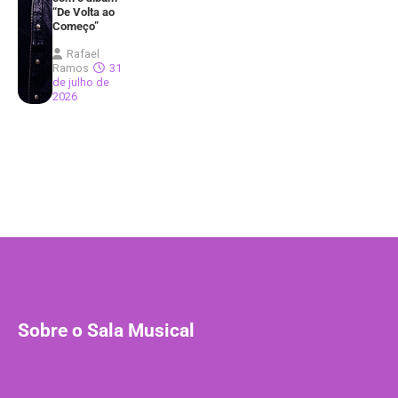
“De Volta ao
Começo”
Rafael
Ramos
31
de julho de
2026
Sobre o Sala Musical