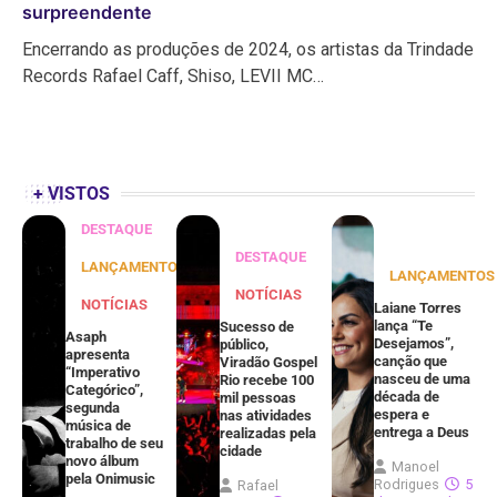
surpreendente
Encerrando as produções de 2024, os artistas da Trindade
Records Rafael Caff, Shiso, LEVII MC…
+ VISTOS
DESTAQUE
DESTAQUE
LANÇAMENTOS
LANÇAMENTOS
NOTÍCIAS
NOTÍCIAS
Laiane Torres
lança “Te
Sucesso de
Asaph
Desejamos”,
público,
apresenta
canção que
Viradão Gospel
“Imperativo
nasceu de uma
Rio recebe 100
Categórico”,
década de
mil pessoas
segunda
espera e
nas atividades
música de
entrega a Deus
realizadas pela
trabalho de seu
cidade
novo álbum
Manoel
pela Onimusic
Rodrigues
5
Rafael