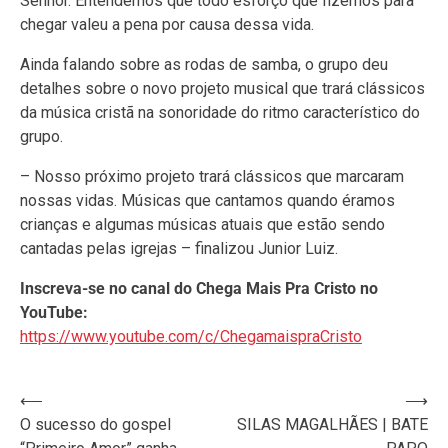
Senhor. Entendemos que todo esforço que fizemos para
chegar valeu a pena por causa dessa vida.
Ainda falando sobre as rodas de samba, o grupo deu
detalhes sobre o novo projeto musical que trará clássicos
da música cristã na sonoridade do ritmo característico do
grupo.
– Nosso próximo projeto trará clássicos que marcaram
nossas vidas. Músicas que cantamos quando éramos
crianças e algumas músicas atuais que estão sendo
cantadas pelas igrejas – finalizou Junior Luiz.
Inscreva-se no canal do Chega Mais Pra Cristo no
YouTube:
https://www.youtube.com/c/ChegamaispraCristo
Navegação
⟵
⟶
O sucesso do gospel
SILAS MAGALHÃES | BATE
de