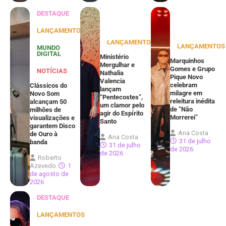
DESTAQUE
LANÇAMENTOS
LANÇAMENTOS
LANÇAMENTOS
MUNDO
DIGITAL
Ministério
Marquinhos
Mergulhar e
Gomes e Grupo
NOTÍCIAS
Nathalia
Pique Novo
Valencia
celebram
Clássicos do
lançam
milagre em
Novo Som
“Pentecostes”,
releitura inédita
alcançam 50
um clamor pelo
de “Não
milhões de
agir do Espírito
Morrerei”
visualizações e
Santo
garantem Disco
Ana Costa
de Ouro à
Ana Costa
31 de julho
banda
31 de julho
de 2026
de 2026
Roberto
Azevedo
1
de agosto de
2026
DESTAQUE
LANÇAMENTOS