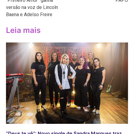
“Primeiro Amor” ganha
PAPO
Post
versão na voz de Lincoln
Baena e Adelso Freire
Leia mais
“Deus te vê”: Novo single de Sandra Marques traz