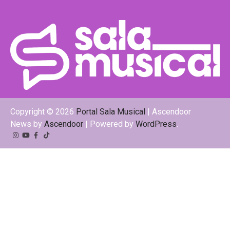
Copyright © 2026
Portal Sala Musical
| Ascendoor
News by
Ascendoor
| Powered by
WordPress
.
Instagram
YouTube
Facebook
Tiktok
Kwai