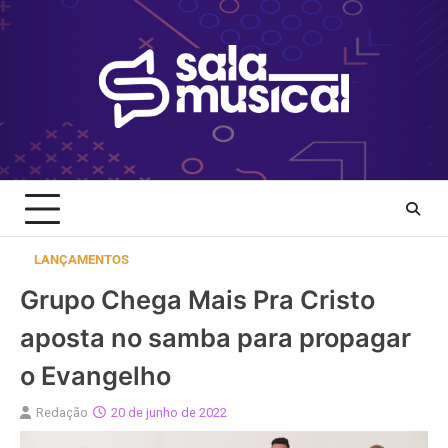
Skip
to
content
LANÇAMENTOS
Grupo Chega Mais Pra Cristo
aposta no samba para propagar
o Evangelho
Redação
20 de junho de 2022