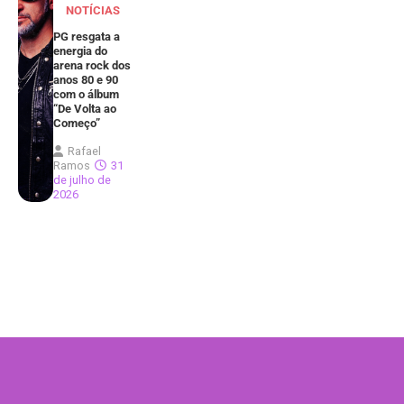
NOTÍCIAS
PG resgata a
energia do
arena rock dos
anos 80 e 90
com o álbum
“De Volta ao
Começo”
Rafael
Ramos
31
de julho de
2026