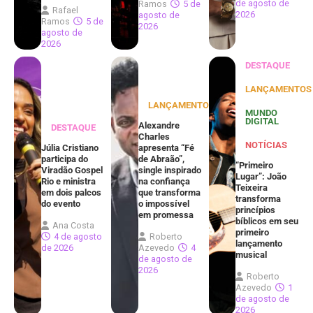
de agosto de
Ramos
5 de
Rafael
2026
agosto de
Ramos
5 de
2026
agosto de
2026
DESTAQUE
LANÇAMENTOS
LANÇAMENTOS
MUNDO
DIGITAL
Alexandre
DESTAQUE
Charles
NOTÍCIAS
Júlia Cristiano
apresenta “Fé
participa do
de Abraão”,
“Primeiro
Viradão Gospel
single inspirado
Lugar”: João
Rio e ministra
na confiança
Teixeira
em dois palcos
que transforma
transforma
do evento
o impossível
princípios
em promessa
bíblicos em seu
Ana Costa
primeiro
4 de agosto
Roberto
lançamento
de 2026
Azevedo
4
musical
de agosto de
2026
Roberto
Azevedo
1
de agosto de
2026