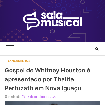
Skip
to
content
LANÇAMENTOS
Gospel de Whitney Houston é
apresentado por Thalita
Pertuzatti em Nova Iguaçu
Redação
15 de outubro de 2023