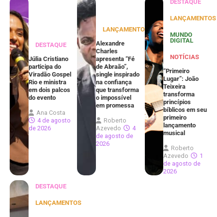
DESTAQUE
LANÇAMENTOS
LANÇAMENTOS
MUNDO
DIGITAL
Alexandre
DESTAQUE
Charles
NOTÍCIAS
Júlia Cristiano
apresenta “Fé
participa do
de Abraão”,
“Primeiro
Viradão Gospel
single inspirado
Lugar”: João
Rio e ministra
na confiança
Teixeira
em dois palcos
que transforma
transforma
do evento
o impossível
princípios
em promessa
bíblicos em seu
Ana Costa
primeiro
4 de agosto
Roberto
lançamento
de 2026
Azevedo
4
musical
de agosto de
2026
Roberto
Azevedo
1
de agosto de
2026
DESTAQUE
LANÇAMENTOS