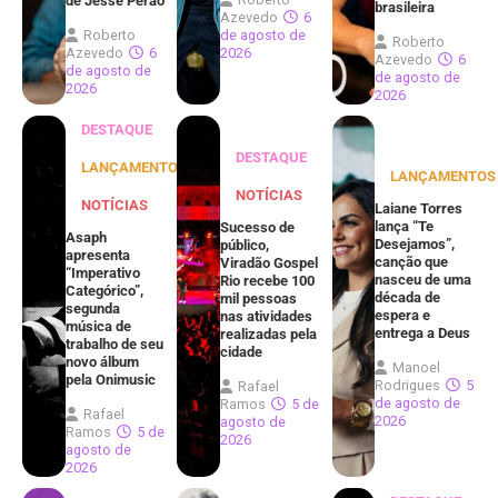
de Jessé Perão
brasileira
Azevedo
6
Roberto
de agosto de
Roberto
Azevedo
6
2026
Azevedo
6
de agosto de
de agosto de
2026
2026
DESTAQUE
DESTAQUE
LANÇAMENTOS
LANÇAMENTOS
NOTÍCIAS
NOTÍCIAS
Laiane Torres
lança “Te
Sucesso de
Asaph
Desejamos”,
público,
apresenta
canção que
Viradão Gospel
“Imperativo
nasceu de uma
Rio recebe 100
Categórico”,
década de
mil pessoas
segunda
espera e
nas atividades
música de
entrega a Deus
realizadas pela
trabalho de seu
cidade
novo álbum
Manoel
pela Onimusic
Rodrigues
5
Rafael
de agosto de
Ramos
5 de
Rafael
2026
agosto de
Ramos
5 de
2026
agosto de
2026