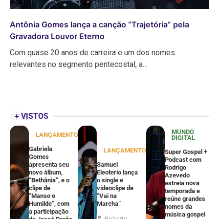
Antônia Gomes lança a canção “Trajetória” pela
Gravadora Louvor Eterno
Com quase 20 anos de carreira e um dos nomes
relevantes no segmento pentecostal, a…
+ VISTOS
MUNDO
LANÇAMENTOS
DIGITAL
Gabriela
LANÇAMENTOS
Super Gospel +
Gomes
Podcast com
apresenta seu
Samuel
Rodrigo
novo álbum,
Eleoterio lança
Azevedo
“Bethânia”, e o
o single e
estreia nova
clipe de
videoclipe de
temporada e
“Manso e
“Vai na
reúne grandes
Humilde”, com
Marcha”
nomes da
a participação
música gospel
Roberto