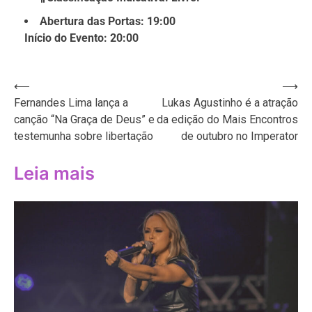
Abertura das Portas: 19:00
Início do Evento: 20:00
Navegação
⟵
⟶
Fernandes Lima lança a
Lukas Agustinho é a atração
de
canção “Na Graça de Deus” e
da edição do Mais Encontros
Post
testemunha sobre libertação
de outubro no Imperator
Leia mais