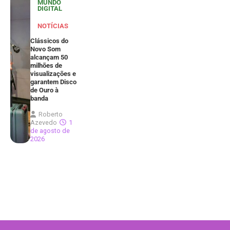
MUNDO
DIGITAL
NOTÍCIAS
Clássicos do
Novo Som
alcançam 50
milhões de
visualizações e
garantem Disco
de Ouro à
banda
Roberto
Azevedo
1
de agosto de
2026