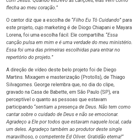
com Jesus. Quando escrevo as canções, elas vêm como
flecha ao meu coração.
”
O cantor diz que a escolha de “
Filho Eu Tô Cuidando
” para
este projeto, cujo marketing é de Diogo Chiapani e Mayara
Lorena, foi uma escolha fácil. Ele compartilha: “
Essa
canção
pulsa em mim e é uma verdade do meu ministério.
Essa foi uma das primeiras escolhidas para entrar no
repertório do projeto.
”
A direção de vídeo deste belo projeto foi de Diego
Martins. Mixagem e masterização (Protolls), de Thiago
Silvagomes. George relembra que, no dia do clipe,
gravado na Casa de Babette, em São Paulo (SP), era
perceptível o quanto as pessoas que estavam
participando “
sentiam a presença de Deus. Não tem como
cantar sobre o cuidado de Deus e não se emocionar.
Agradeço a Ele por todos que estavam naquele local, cada
um deles. Agradeço também ao produtor deste single
maravilhoso, o competente Ed Oliver. Gratidão eterna!”