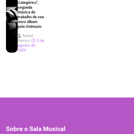
Categórico”,
segunda
música de
trabalho de seu
novo álbum
pela Onimusic
Rafael
Ramos
5 de
agosto de
2026
Sobre o Sala Musical