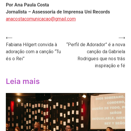
Por Ana Paula Costa
Jornalista – Assessoria de Imprensa Uni Records
anacostacomunicacao@gmail.com
Navegação
⟵
⟶
Fabiana Hilgert convida à
“Perfil de Adorador” é a nova
de
adoração com a canção “Tu
canção da Gabriela
Post
és o Rei”
Rodrigues que nos trás
inspiração e fé
Leia mais