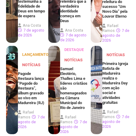
testemunha a
relembra que a
releitura do
fidelidade de
verdadeira
sucesso “Um
Deus em tempo
identidade
Novo Dia” pela
de espera
começa em
Louvor Eterno
Deus
Ana Costa
Rafael
7 de agosto
Ana Costa
Ramos
7 de
de 2026
7 de agosto
agosto de
de 2026
2026
DESTAQUE
LANÇAMENTOS
NOTÍCIAS
NOTÍCIAS
Primeira Igreja
NOTÍCIAS
Batista de
Samuel
Madureira
Pagode
Eleotério,
realiza o
Restaura lança
Thalles Lima e
Madureira Day
“Pagode do
líderes cristãos
com ação
Restaura”,
são
social e
álbum gravado
homenageados
atividades
ao vivo em
na Câmara
gratuitas
Madureira (RJ)
Municipal do
Rio de Janeiro
Rafael
Rafael
Ramos
7 de
Ramos
7 de
Rafael
agosto de
agosto de
Ramos
7 de
2026
2026
agosto de
2026