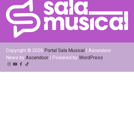
Copyright © 2026
Portal Sala Musical
| Ascendoor
News by
Ascendoor
| Powered by
WordPress
.
Instagram
YouTube
Facebook
Tiktok
Kwai