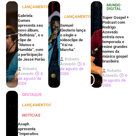
MUNDO
LANÇAMENTOS
DIGITAL
Gabriela
LANÇAMENTOS
Super Gospel +
Gomes
Podcast com
apresenta seu
Samuel
Rodrigo
novo álbum,
Eleoterio lança
Azevedo
“Bethânia”, e o
o single e
estreia nova
clipe de
videoclipe de
temporada e
“Manso e
“Vai na
reúne grandes
Humilde”, com
Marcha”
nomes da
a participação
música gospel
Roberto
de Jessé Perão
brasileira
Azevedo
6
Roberto
de agosto de
Roberto
Azevedo
6
2026
Azevedo
6
de agosto de
de agosto de
2026
2026
DESTAQUE
LANÇAMENTOS
NOTÍCIAS
Asaph
apresenta
“Imperativo