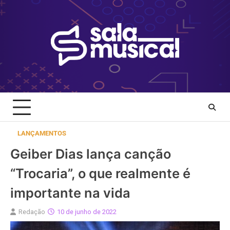
Skip
to
content
LANÇAMENTOS
Geiber Dias lança canção
“Trocaria”, o que realmente é
importante na vida
Redação
10 de junho de 2022