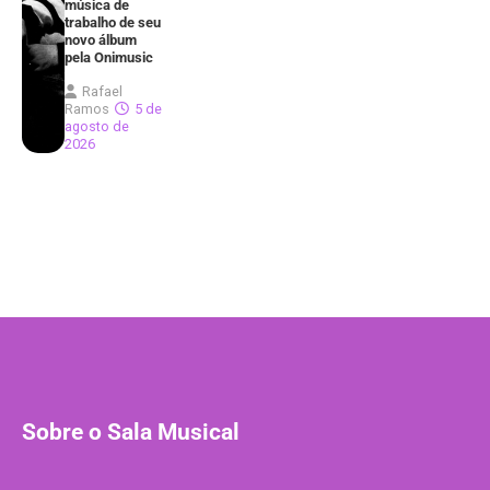
música de
trabalho de seu
novo álbum
pela Onimusic
Rafael
Ramos
5 de
agosto de
2026
Sobre o Sala Musical