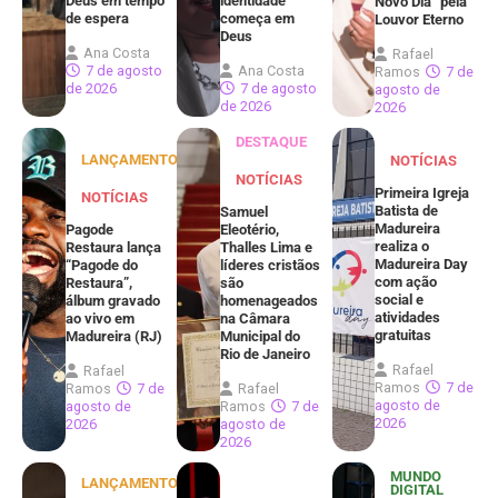
Deus em tempo
identidade
Novo Dia” pela
de espera
começa em
Louvor Eterno
Deus
Ana Costa
Rafael
7 de agosto
Ana Costa
Ramos
7 de
de 2026
7 de agosto
agosto de
de 2026
2026
DESTAQUE
LANÇAMENTOS
NOTÍCIAS
NOTÍCIAS
Primeira Igreja
NOTÍCIAS
Batista de
Samuel
Madureira
Pagode
Eleotério,
realiza o
Restaura lança
Thalles Lima e
Madureira Day
“Pagode do
líderes cristãos
com ação
Restaura”,
são
social e
álbum gravado
homenageados
atividades
ao vivo em
na Câmara
gratuitas
Madureira (RJ)
Municipal do
Rio de Janeiro
Rafael
Rafael
Ramos
7 de
Ramos
7 de
Rafael
agosto de
agosto de
Ramos
7 de
2026
2026
agosto de
2026
MUNDO
LANÇAMENTOS
DIGITAL