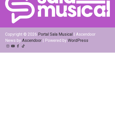
Copyright © 2026
Portal Sala Musical
| Ascendoor
News by
Ascendoor
| Powered by
WordPress
.
Instagram
YouTube
Facebook
Tiktok
Kwai