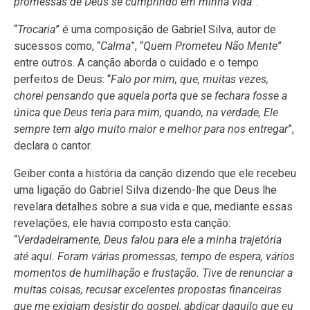
promessas de Deus se cumprindo em minha vida
”.
“
Trocaria
” é uma composição de Gabriel Silva, autor de
sucessos como, “
Calma
”, “
Quem
Prometeu
Não
Mente
”
entre outros. A canção aborda o cuidado e o tempo
perfeitos de Deus: “
Falo por mim, que, muitas vezes,
chorei pensando que aquela porta que se fechara fosse a
única que Deus teria para mim, quando, na verdade, Ele
sempre tem algo muito maior e melhor para nos entregar
”,
declara o cantor.
Geiber conta a história da canção dizendo que ele recebeu
uma ligação do Gabriel Silva dizendo-lhe que Deus lhe
revelara detalhes sobre a sua vida e que, mediante essas
revelações, ele havia composto esta canção:
“
Verdadeiramente, Deus falou para ele a minha trajetória
até aqui. Foram várias promessas, tempo de espera, vários
momentos de humilhação e frustação. Tive de renunciar a
muitas coisas, recusar excelentes propostas financeiras
que me exigiam desistir do gospel, abdicar daquilo que eu