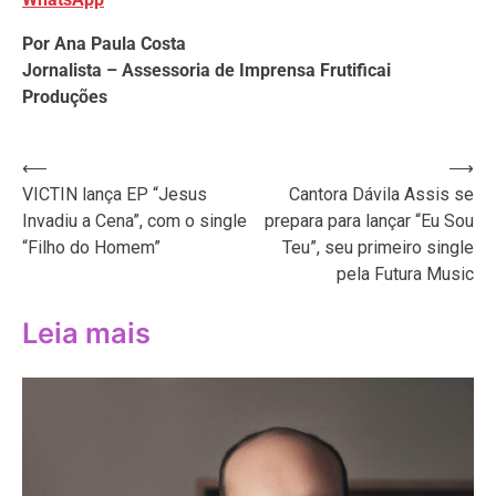
Por Ana Paula Costa
Jornalista – Assessoria de Imprensa Frutificai
Produções
Navegação
⟵
⟶
VICTIN lança EP “Jesus
Cantora Dávila Assis se
de
Invadiu a Cena”, com o single
prepara para lançar “Eu Sou
Post
“Filho do Homem”
Teu”, seu primeiro single
pela Futura Music
Leia mais