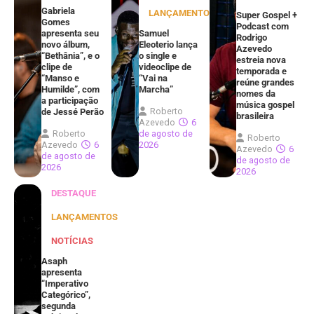
Gabriela
LANÇAMENTOS
Super Gospel +
Gomes
Podcast com
apresenta seu
Samuel
Rodrigo
novo álbum,
Eleoterio lança
Azevedo
“Bethânia”, e o
o single e
estreia nova
clipe de
videoclipe de
temporada e
“Manso e
“Vai na
reúne grandes
Humilde”, com
Marcha”
nomes da
a participação
música gospel
Roberto
de Jessé Perão
brasileira
Azevedo
6
Roberto
de agosto de
Roberto
Azevedo
6
2026
Azevedo
6
de agosto de
de agosto de
2026
2026
DESTAQUE
LANÇAMENTOS
NOTÍCIAS
Asaph
apresenta
“Imperativo
Categórico”,
segunda