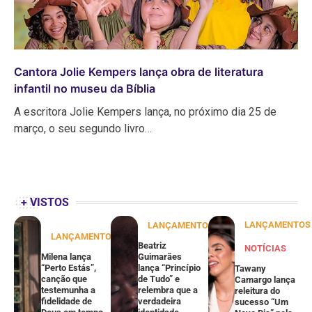
Cantora Jolie Kempers lança obra de literatura
infantil no museu da Bíblia
A escritora Jolie Kempers lança, no próximo dia 25 de
março, o seu segundo livro…
+ VISTOS
LANÇAMENTOS
LANÇAMENTOS
LANÇAMENTOS
Beatriz
NOTÍCIAS
Milena lança
Guimarães
“Perto Estás”,
lança “Princípio
Tawany
canção que
de Tudo” e
Camargo lança
testemunha a
relembra que a
releitura do
fidelidade de
verdadeira
sucesso “Um