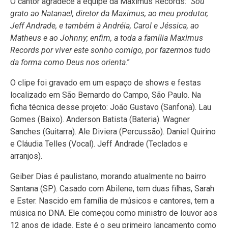
O cantor agradece à equipe da Maximus Records: “
Sou
grato ao Natanael, diretor da Maximus, ao meu produtor,
Jeff Andrade, e também à Andréia, Carol e Jéssica, ao
Matheus e ao Johnny; enfim, a toda a família Maximus
Records por viver este sonho comigo, por fazermos tudo
da forma como Deus nos orienta
.”
O clipe foi gravado em um espaço de shows e festas
localizado em São Bernardo do Campo, São Paulo. Na
ficha técnica desse projeto: João Gustavo (Sanfona). Lau
Gomes (Baixo). Anderson Batista (Bateria). Wagner
Sanches (Guitarra). Ale Diviera (Percussão). Daniel Quirino
e Cláudia Telles (Vocal). Jeff Andrade (Teclados e
arranjos).
Geiber Dias é paulistano, morando atualmente no bairro
Santana (SP). Casado com Abilene, tem duas filhas, Sarah
e Ester. Nascido em família de músicos e cantores, tem a
música no DNA. Ele começou como ministro de louvor aos
12 anos de idade. Este é o seu primeiro lançamento como