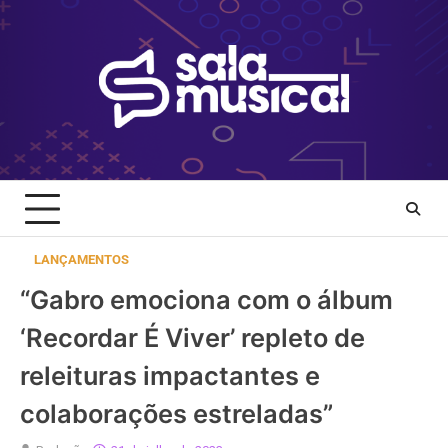
Skip
to
content
LANÇAMENTOS
“Gabro emociona com o álbum
‘Recordar É Viver’ repleto de
releituras impactantes e
colaborações estreladas”