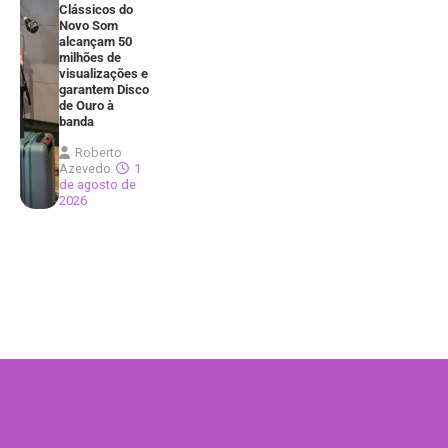
Clássicos do
Novo Som
alcançam 50
milhões de
visualizações e
garantem Disco
de Ouro à
banda
Roberto
Azevedo
1
de agosto de
2026