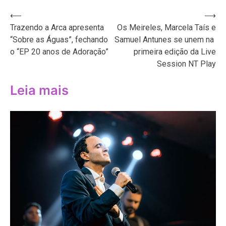
Navegação
⟵
⟶
Trazendo a Arca apresenta
Os Meireles, Marcela Taís e
de
“Sobre as Águas”, fechando
Samuel Antunes se unem na
Post
o “EP 20 anos de Adoração”
primeira edição da Live
Session NT Play
Leia mais