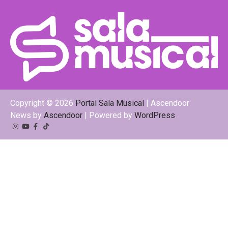
Copyright © 2026
Portal Sala Musical
| Ascendoor
News by
Ascendoor
| Powered by
WordPress
.
Instagram
YouTube
Facebook
Tiktok
Kwai