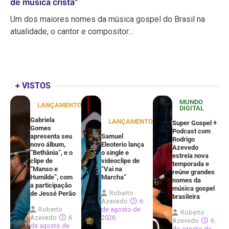
de música cristã”
Um dos maiores nomes da música gospel do Brasil na
atualidade, o cantor e compositor…
+ VISTOS
MUNDO
LANÇAMENTOS
DIGITAL
Gabriela
LANÇAMENTOS
Super Gospel +
Gomes
Podcast com
apresenta seu
Samuel
Rodrigo
novo álbum,
Eleoterio lança
Azevedo
“Bethânia”, e o
o single e
estreia nova
clipe de
videoclipe de
temporada e
“Manso e
“Vai na
reúne grandes
Humilde”, com
Marcha”
nomes da
a participação
música gospel
Roberto
de Jessé Perão
brasileira
Azevedo
6
Roberto
de agosto de
Roberto
Azevedo
6
2026
Azevedo
6
de agosto de
de agosto de