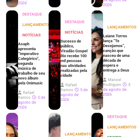
2026
2026
DESTAQUE
DESTAQUE
LANÇAMENTOS
LANÇAMENTOS
NOTÍCIAS
NOTÍCIAS
Laiane Torres
lança “Te
Sucesso de
Asaph
Desejamos”,
público,
apresenta
canção que
Viradão Gospel
“Imperativo
nasceu de uma
Rio recebe 100
Categórico”,
década de
mil pessoas
segunda
espera e
nas atividades
música de
entrega a Deus
realizadas pela
trabalho de seu
cidade
novo álbum
Manoel
pela Onimusic
Rodrigues
5
Rafael
de agosto de
Ramos
5 de
Rafael
2026
agosto de
Ramos
5 de
2026
agosto de
2026
DESTAQUE
LANÇAMENTOS
LANÇAMENTOS