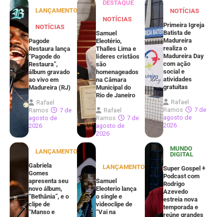
DESTAQUE
LANÇAMENTOS
NOTÍCIAS
NOTÍCIAS
Primeira Igreja
NOTÍCIAS
Batista de
Samuel
Madureira
Pagode
Eleotério,
realiza o
Restaura lança
Thalles Lima e
Madureira Day
“Pagode do
líderes cristãos
com ação
Restaura”,
são
social e
álbum gravado
homenageados
atividades
ao vivo em
na Câmara
gratuitas
Madureira (RJ)
Municipal do
Rio de Janeiro
Rafael
Rafael
Ramos
7 de
Ramos
7 de
Rafael
agosto de
agosto de
Ramos
7 de
2026
2026
agosto de
2026
MUNDO
LANÇAMENTOS
DIGITAL
Gabriela
LANÇAMENTOS
Super Gospel +
Gomes
Podcast com
apresenta seu
Samuel
Rodrigo
novo álbum,
Eleoterio lança
Azevedo
“Bethânia”, e o
o single e
estreia nova
clipe de
videoclipe de
temporada e
“Manso e
“Vai na
reúne grandes