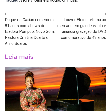
Tagged
A Igreja
,
Gabriela Rocha
,
onimusic
Navegação
⟵
⟶
Duque de Caxias comemora
Louvor Eterno retorna ao
de
81 anos com shows de
mercado em grande estilo e
Post
Isadora Pompeo, Novo Som,
anuncia gravação de DVD
Pastora Cristina Duarte e
comemorativo de 43 anos
Aline Soares
Leia mais