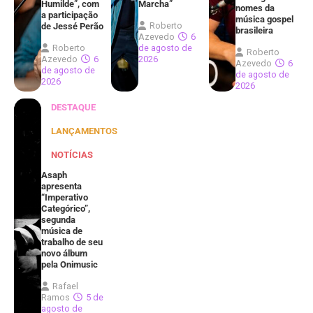
Humilde”, com
Marcha”
nomes da
a participação
música gospel
Roberto
de Jessé Perão
brasileira
Azevedo
6
Roberto
de agosto de
Roberto
Azevedo
6
2026
Azevedo
6
de agosto de
de agosto de
2026
2026
DESTAQUE
LANÇAMENTOS
NOTÍCIAS
Asaph
apresenta
“Imperativo
Categórico”,
segunda
música de
trabalho de seu
novo álbum
pela Onimusic
Rafael
Ramos
5 de
agosto de