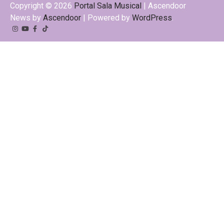
Copyright © 2026
Portal Sala Musical
| Ascendoor
News by
Ascendoor
| Powered by
WordPress
.
Instagram
YouTube
Facebook
Tiktok
Kwai