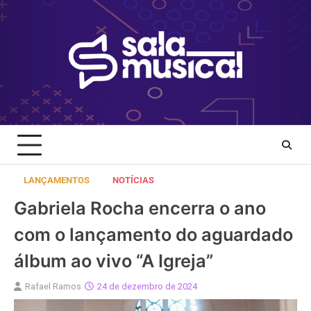
Skip
to
content
LANÇAMENTOS
NOTÍCIAS
Gabriela Rocha encerra o ano
com o lançamento do aguardado
álbum ao vivo “A Igreja”
Rafael Ramos
24 de dezembro de 2024