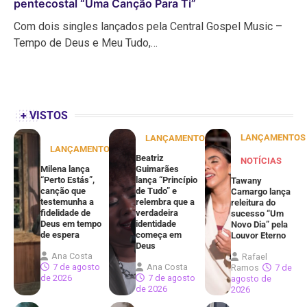
pentecostal “Uma Canção Para Ti”
Com dois singles lançados pela Central Gospel Music –
Tempo de Deus e Meu Tudo,…
+ VISTOS
LANÇAMENTOS
LANÇAMENTOS
LANÇAMENTOS
Beatriz
NOTÍCIAS
Milena lança
Guimarães
“Perto Estás”,
lança “Princípio
Tawany
canção que
de Tudo” e
Camargo lança
testemunha a
relembra que a
releitura do
fidelidade de
verdadeira
sucesso “Um
Deus em tempo
identidade
Novo Dia” pela
de espera
começa em
Louvor Eterno
Deus
Ana Costa
Rafael
7 de agosto
Ana Costa
Ramos
7 de
de 2026
7 de agosto
agosto de
de 2026
2026