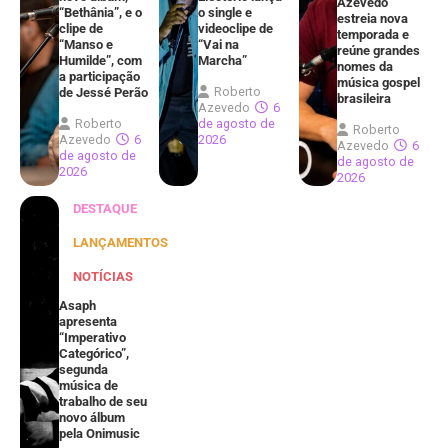
Azevedo
“Bethânia”, e o
o single e
estreia nova
clipe de
videoclipe de
temporada e
“Manso e
“Vai na
reúne grandes
Humilde”, com
Marcha”
nomes da
a participação
música gospel
Roberto
de Jessé Perão
brasileira
Azevedo
6
Roberto
de agosto de
Roberto
Azevedo
6
2026
Azevedo
6
de agosto de
de agosto de
2026
2026
DESTAQUE
LANÇAMENTOS
NOTÍCIAS
Asaph
apresenta
“Imperativo
Categórico”,
segunda
música de
trabalho de seu
novo álbum
pela Onimusic