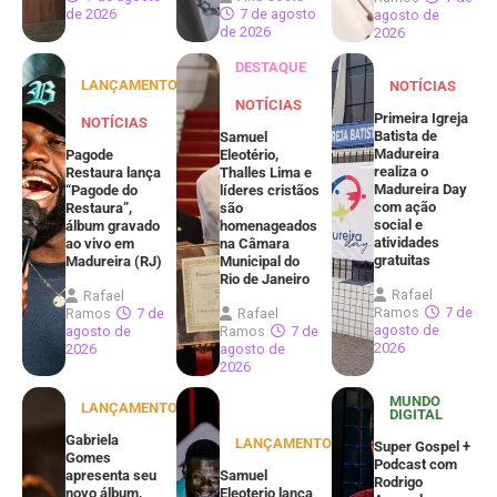
de 2026
7 de agosto
agosto de
de 2026
2026
DESTAQUE
LANÇAMENTOS
NOTÍCIAS
NOTÍCIAS
Primeira Igreja
NOTÍCIAS
Batista de
Samuel
Madureira
Pagode
Eleotério,
realiza o
Restaura lança
Thalles Lima e
Madureira Day
“Pagode do
líderes cristãos
com ação
Restaura”,
são
social e
álbum gravado
homenageados
atividades
ao vivo em
na Câmara
gratuitas
Madureira (RJ)
Municipal do
Rio de Janeiro
Rafael
Rafael
Ramos
7 de
Ramos
7 de
Rafael
agosto de
agosto de
Ramos
7 de
2026
2026
agosto de
2026
MUNDO
LANÇAMENTOS
DIGITAL
Gabriela
LANÇAMENTOS
Super Gospel +
Gomes
Podcast com
apresenta seu
Samuel
Rodrigo
novo álbum,
Eleoterio lança