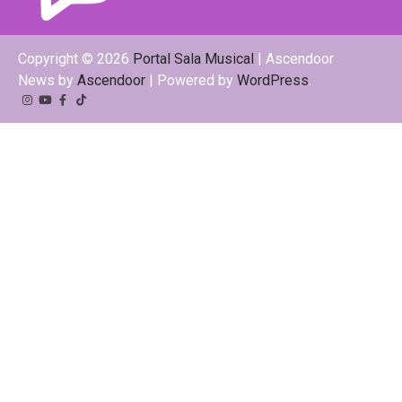
Copyright © 2026
Portal Sala Musical
| Ascendoor
News by
Ascendoor
| Powered by
WordPress
.
Instagram
YouTube
Facebook
Tiktok
Kwai