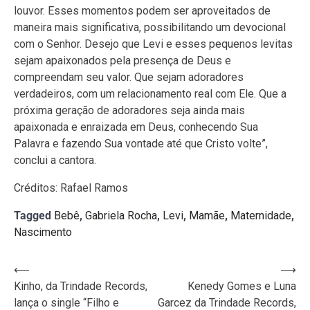
louvor. Esses momentos podem ser aproveitados de
maneira mais significativa, possibilitando um devocional
com o Senhor. Desejo que Levi e esses pequenos levitas
sejam apaixonados pela presença de Deus e
compreendam seu valor. Que sejam adoradores
verdadeiros, com um relacionamento real com Ele. Que a
próxima geração de adoradores seja ainda mais
apaixonada e enraizada em Deus, conhecendo Sua
Palavra e fazendo Sua vontade até que Cristo volte”,
conclui a cantora.
Créditos: Rafael Ramos
Tagged
Bebê
,
Gabriela Rocha
,
Levi
,
Mamãe
,
Maternidade
,
Nascimento
Navegação
⟵
⟶
Kinho, da Trindade Records,
Kenedy Gomes e Luna
de
lança o single “Filho e
Garcez da Trindade Records,