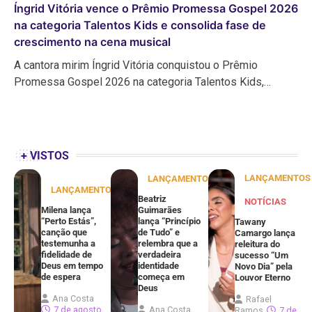
Íngrid Vitória vence o Prêmio Promessa Gospel 2026
na categoria Talentos Kids e consolida fase de
crescimento na cena musical
A cantora mirim Íngrid Vitória conquistou o Prêmio
Promessa Gospel 2026 na categoria Talentos Kids,…
+ VISTOS
LANÇAMENTOS
LANÇAMENTOS
LANÇAMENTOS
Beatriz
NOTÍCIAS
Milena lança
Guimarães
“Perto Estás”,
lança “Princípio
Tawany
canção que
de Tudo” e
Camargo lança
testemunha a
relembra que a
releitura do
fidelidade de
verdadeira
sucesso “Um
Deus em tempo
identidade
Novo Dia” pela
de espera
começa em
Louvor Eterno
Deus
Ana Costa
Rafael
7 de agosto
Ana Costa
Ramos
7 de