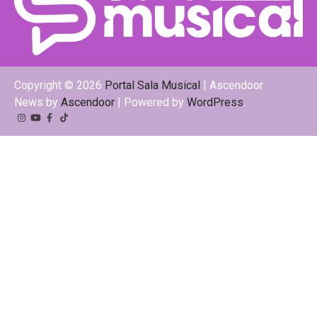
Copyright © 2026
Portal Sala Musical
| Ascendoor
News by
Ascendoor
| Powered by
WordPress
.
Instagram
YouTube
Facebook
Tiktok
Kwai