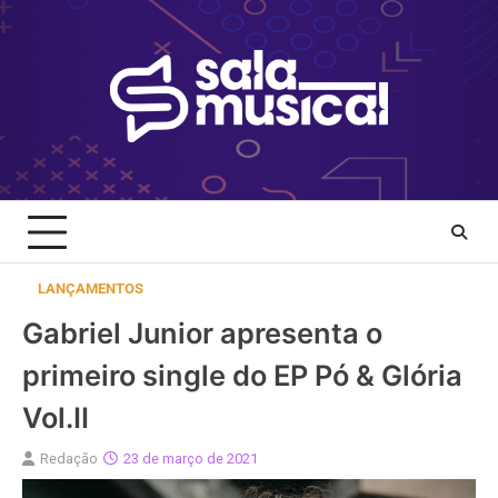
Skip
to
content
LANÇAMENTOS
Gabriel Junior apresenta o
primeiro single do EP Pó & Glória
Vol.II
Redação
23 de março de 2021