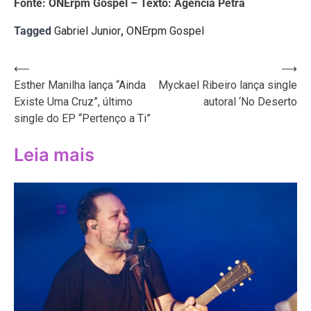
Fonte: ONErpm Gospel – Texto: Agência Petra
Tagged
Gabriel Junior
,
ONErpm Gospel
Navegação
⟵
⟶
Esther Manilha lança “Ainda
Myckael Ribeiro lança single
de
Existe Uma Cruz”, último
autoral ‘No Deserto
Post
single do EP “Pertenço a Ti”
Leia mais