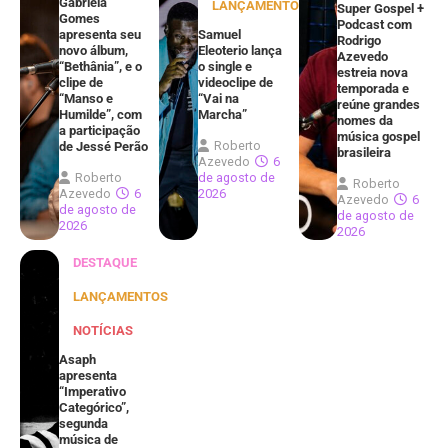
Gabriela
LANÇAMENTOS
Super Gospel +
Gomes
Podcast com
apresenta seu
Samuel
Rodrigo
novo álbum,
Eleoterio lança
Azevedo
“Bethânia”, e o
o single e
estreia nova
clipe de
videoclipe de
temporada e
“Manso e
“Vai na
reúne grandes
Humilde”, com
Marcha”
nomes da
a participação
música gospel
Roberto
de Jessé Perão
brasileira
Azevedo
6
Roberto
de agosto de
Roberto
Azevedo
6
2026
Azevedo
6
de agosto de
de agosto de
2026
2026
DESTAQUE
LANÇAMENTOS
NOTÍCIAS
Asaph
apresenta
“Imperativo
Categórico”,
segunda
música de