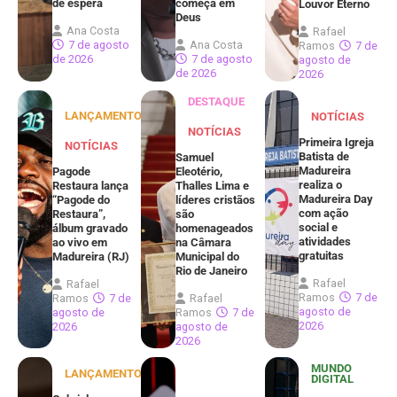
de espera
começa em
Louvor Eterno
Deus
Ana Costa
Rafael
7 de agosto
Ana Costa
Ramos
7 de
de 2026
7 de agosto
agosto de
de 2026
2026
DESTAQUE
LANÇAMENTOS
NOTÍCIAS
NOTÍCIAS
Primeira Igreja
NOTÍCIAS
Batista de
Samuel
Madureira
Pagode
Eleotério,
realiza o
Restaura lança
Thalles Lima e
Madureira Day
“Pagode do
líderes cristãos
com ação
Restaura”,
são
social e
álbum gravado
homenageados
atividades
ao vivo em
na Câmara
gratuitas
Madureira (RJ)
Municipal do
Rio de Janeiro
Rafael
Rafael
Ramos
7 de
Ramos
7 de
Rafael
agosto de
agosto de
Ramos
7 de
2026
2026
agosto de
2026
MUNDO
LANÇAMENTOS
DIGITAL