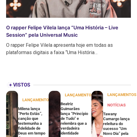
O rapper Felipe Vilela lança “Uma História – Live
Session” pela Universal Music
O rapper Felipe Vilela apresenta hoje em todas as
plataformas digitais a faixa “Uma História…
+ VISTOS
LANÇAMENTOS
LANÇAMENTOS
LANÇAMENTOS
Beatriz
NOTÍCIAS
Milena lança
Guimarães
“Perto Estás”,
lança “Princípio
Tawany
canção que
de Tudo” e
Camargo lança
testemunha a
relembra que a
releitura do
fidelidade de
verdadeira
sucesso “Um
Deus em tempo
identidade
Novo Dia” pela