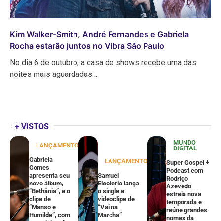
Kim Walker-Smith, André Fernandes e Gabriela
Rocha estarão juntos no Vibra São Paulo
No dia 6 de outubro, a casa de shows recebe uma das
noites mais aguardadas…
+ VISTOS
MUNDO
LANÇAMENTOS
DIGITAL
Gabriela
LANÇAMENTOS
Super Gospel +
Gomes
Podcast com
apresenta seu
Samuel
Rodrigo
novo álbum,
Eleoterio lança
Azevedo
“Bethânia”, e o
o single e
estreia nova
clipe de
videoclipe de
temporada e
“Manso e
“Vai na
reúne grandes
Humilde”, com
Marcha”
nomes da