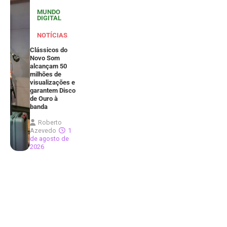
MUNDO
DIGITAL
NOTÍCIAS
Clássicos do
Novo Som
alcançam 50
milhões de
visualizações e
garantem Disco
de Ouro à
banda
Roberto
Azevedo
1
de agosto de
2026