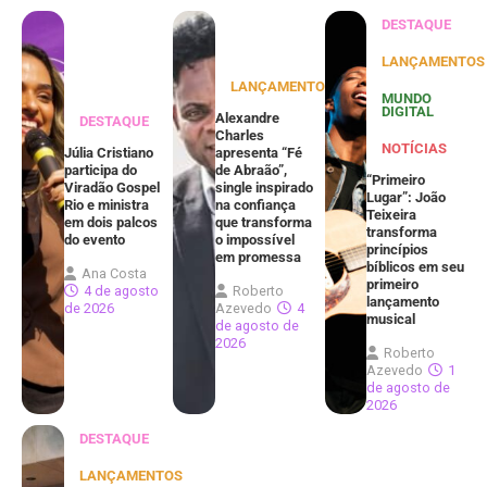
DESTAQUE
LANÇAMENTOS
LANÇAMENTOS
MUNDO
DIGITAL
Alexandre
DESTAQUE
Charles
NOTÍCIAS
Júlia Cristiano
apresenta “Fé
participa do
de Abraão”,
“Primeiro
Viradão Gospel
single inspirado
Lugar”: João
Rio e ministra
na confiança
Teixeira
em dois palcos
que transforma
transforma
do evento
o impossível
princípios
em promessa
bíblicos em seu
Ana Costa
primeiro
4 de agosto
Roberto
lançamento
de 2026
Azevedo
4
musical
de agosto de
2026
Roberto
Azevedo
1
de agosto de
2026
DESTAQUE
LANÇAMENTOS