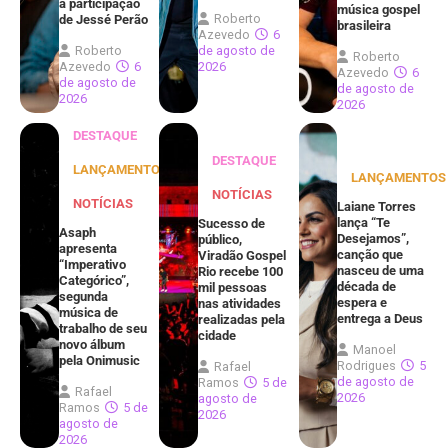
a participação
música gospel
Roberto
de Jessé Perão
brasileira
Azevedo
6
Roberto
de agosto de
Roberto
Azevedo
6
2026
Azevedo
6
de agosto de
de agosto de
2026
2026
DESTAQUE
DESTAQUE
LANÇAMENTOS
LANÇAMENTOS
NOTÍCIAS
NOTÍCIAS
Laiane Torres
lança “Te
Sucesso de
Asaph
Desejamos”,
público,
apresenta
canção que
Viradão Gospel
“Imperativo
nasceu de uma
Rio recebe 100
Categórico”,
década de
mil pessoas
segunda
espera e
nas atividades
música de
entrega a Deus
realizadas pela
trabalho de seu
cidade
novo álbum
Manoel
pela Onimusic
Rodrigues
5
Rafael
de agosto de
Ramos
5 de
Rafael
2026
agosto de
Ramos
5 de
2026
agosto de
2026