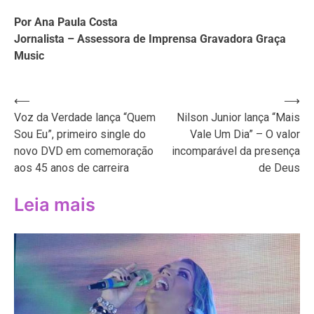
Por Ana Paula Costa
Jornalista – Assessora de Imprensa Gravadora Graça
Music
Navegação
⟵
⟶
Voz da Verdade lança “Quem
Nilson Junior lança “Mais
de
Sou Eu”, primeiro single do
Vale Um Dia” – O valor
Post
novo DVD em comemoração
incomparável da presença
aos 45 anos de carreira
de Deus
Leia mais