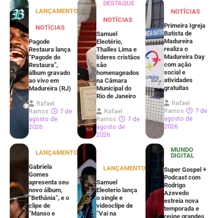
DESTAQUE
LANÇAMENTOS
NOTÍCIAS
NOTÍCIAS
Primeira Igreja
NOTÍCIAS
Batista de
Samuel
Madureira
Pagode
Eleotério,
realiza o
Restaura lança
Thalles Lima e
Madureira Day
“Pagode do
líderes cristãos
com ação
Restaura”,
são
social e
álbum gravado
homenageados
atividades
ao vivo em
na Câmara
gratuitas
Madureira (RJ)
Municipal do
Rio de Janeiro
Rafael
Rafael
Ramos
7 de
Ramos
7 de
Rafael
agosto de
agosto de
Ramos
7 de
2026
2026
agosto de
2026
MUNDO
LANÇAMENTOS
DIGITAL
Gabriela
LANÇAMENTOS
Super Gospel +
Gomes
Podcast com
apresenta seu
Samuel
Rodrigo
novo álbum,
Eleoterio lança
Azevedo
“Bethânia”, e o
o single e
estreia nova
clipe de
videoclipe de
temporada e
“Manso e
“Vai na
reúne grandes