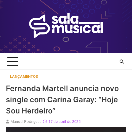
Skip
to
content
LANÇAMENTOS
Fernanda Martell anuncia novo
single com Carina Garay: “Hoje
Sou Herdeiro”
Manoel Rodrigues
17 de abril de 2025