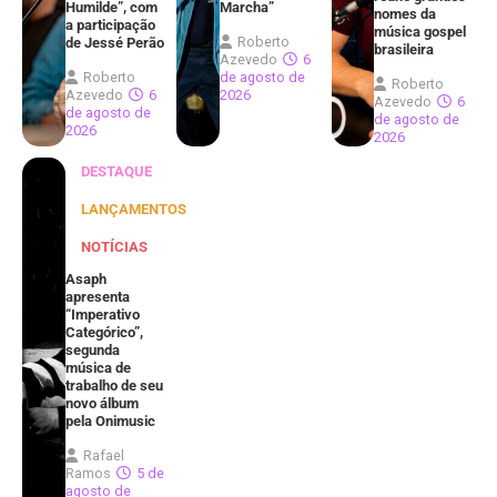
Humilde”, com
Marcha”
nomes da
a participação
música gospel
Roberto
de Jessé Perão
brasileira
Azevedo
6
Roberto
de agosto de
Roberto
Azevedo
6
2026
Azevedo
6
de agosto de
de agosto de
2026
2026
DESTAQUE
LANÇAMENTOS
NOTÍCIAS
Asaph
apresenta
“Imperativo
Categórico”,
segunda
música de
trabalho de seu
novo álbum
pela Onimusic
Rafael
Ramos
5 de
agosto de