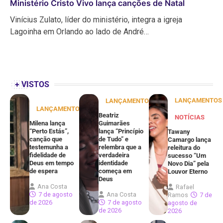
Ministério Cristo Vivo lança canções de Natal
Vinícius Zulato, líder do ministério, integra a igreja
Lagoinha em Orlando ao lado de André…
+ VISTOS
LANÇAMENTOS
LANÇAMENTOS
LANÇAMENTOS
Beatriz
NOTÍCIAS
Milena lança
Guimarães
“Perto Estás”,
lança “Princípio
Tawany
canção que
de Tudo” e
Camargo lança
testemunha a
relembra que a
releitura do
fidelidade de
verdadeira
sucesso “Um
Deus em tempo
identidade
Novo Dia” pela
de espera
começa em
Louvor Eterno
Deus
Ana Costa
Rafael
7 de agosto
Ana Costa
Ramos
7 de
de 2026
7 de agosto
agosto de
de 2026
2026