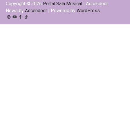
Copyright © 2026
Portal Sala Musical
| Ascendoor
News by
Ascendoor
| Powered by
WordPress
.
Instagram
YouTube
Facebook
Tiktok
Kwai