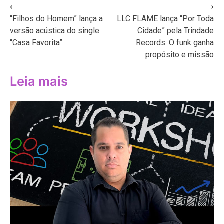
Navegação
⟵
⟶
“Filhos do Homem” lança a
LLC FLAME lança “Por Toda
de
versão acústica do single
Cidade” pela Trindade
Post
“Casa Favorita”
Records: O funk ganha
propósito e missão
Leia mais