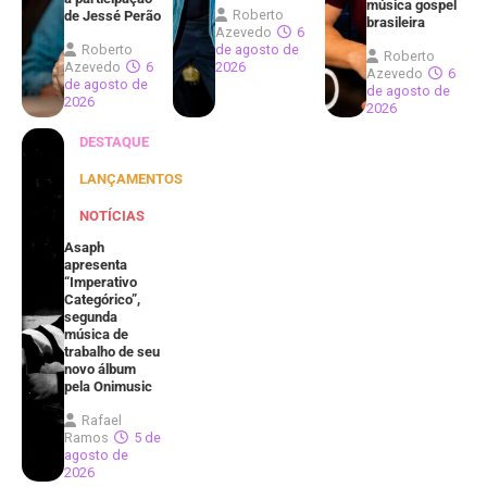
música gospel
Roberto
de Jessé Perão
brasileira
Azevedo
6
Roberto
de agosto de
Roberto
Azevedo
6
2026
Azevedo
6
de agosto de
de agosto de
2026
2026
DESTAQUE
LANÇAMENTOS
NOTÍCIAS
Asaph
apresenta
“Imperativo
Categórico”,
segunda
música de
trabalho de seu
novo álbum
pela Onimusic
Rafael
Ramos
5 de
agosto de
2026