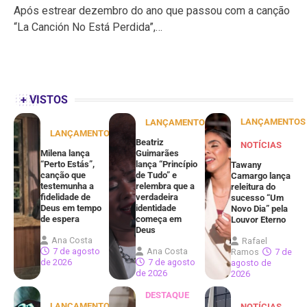
Após estrear dezembro do ano que passou com a canção
“La Canción No Está Perdida”,…
+ VISTOS
LANÇAMENTOS
LANÇAMENTOS
LANÇAMENTOS
Beatriz
NOTÍCIAS
Milena lança
Guimarães
“Perto Estás”,
lança “Princípio
Tawany
canção que
de Tudo” e
Camargo lança
testemunha a
relembra que a
releitura do
fidelidade de
verdadeira
sucesso “Um
Deus em tempo
identidade
Novo Dia” pela
de espera
começa em
Louvor Eterno
Deus
Ana Costa
Rafael
7 de agosto
Ana Costa
Ramos
7 de
de 2026
7 de agosto
agosto de
de 2026
2026
DESTAQUE
LANÇAMENTOS
NOTÍCIAS