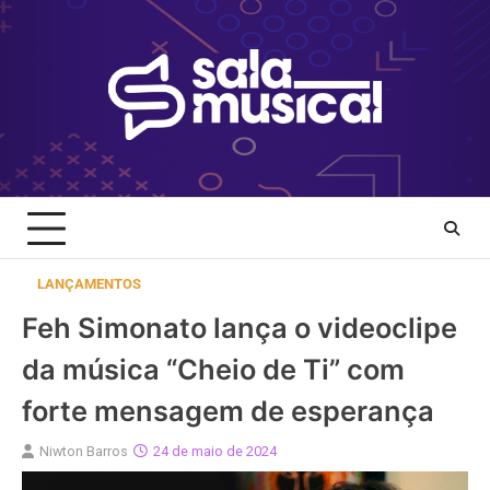
Skip
to
content
LANÇAMENTOS
Feh Simonato lança o videoclipe
da música “Cheio de Ti” com
forte mensagem de esperança
Niwton Barros
24 de maio de 2024