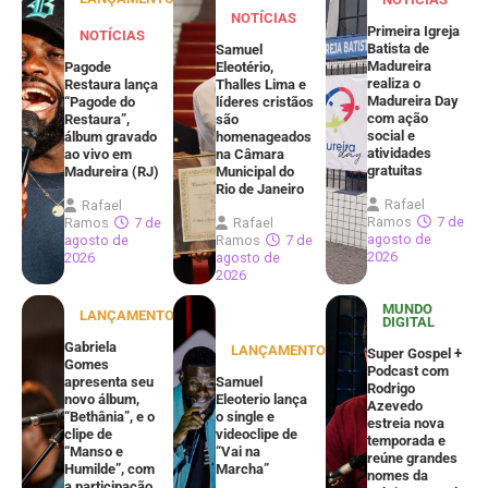
NOTÍCIAS
Primeira Igreja
NOTÍCIAS
Batista de
Samuel
Madureira
Pagode
Eleotério,
realiza o
Restaura lança
Thalles Lima e
Madureira Day
“Pagode do
líderes cristãos
com ação
Restaura”,
são
social e
álbum gravado
homenageados
atividades
ao vivo em
na Câmara
gratuitas
Madureira (RJ)
Municipal do
Rio de Janeiro
Rafael
Rafael
Ramos
7 de
Ramos
7 de
Rafael
agosto de
agosto de
Ramos
7 de
2026
2026
agosto de
2026
MUNDO
LANÇAMENTOS
DIGITAL
Gabriela
LANÇAMENTOS
Super Gospel +
Gomes
Podcast com
apresenta seu
Samuel
Rodrigo
novo álbum,
Eleoterio lança
Azevedo
“Bethânia”, e o
o single e
estreia nova
clipe de
videoclipe de
temporada e
“Manso e
“Vai na
reúne grandes
Humilde”, com
Marcha”
nomes da
a participação