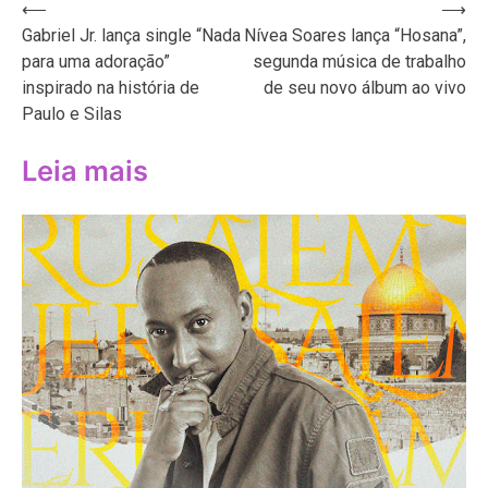
Navegação
⟵
⟶
Gabriel Jr. lança single “Nada
Nívea Soares lança “Hosana”,
de
para uma adoração”
segunda música de trabalho
Post
inspirado na história de
de seu novo álbum ao vivo
Paulo e Silas
Leia mais