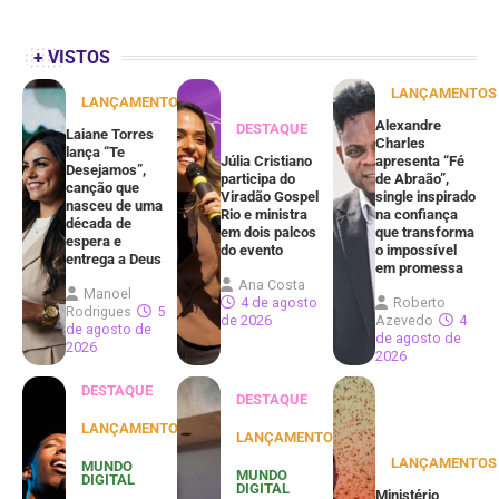
+ VISTOS
LANÇAMENTOS
LANÇAMENTOS
Alexandre
DESTAQUE
Laiane Torres
Charles
lança “Te
Júlia Cristiano
apresenta “Fé
Desejamos”,
participa do
de Abraão”,
canção que
Viradão Gospel
single inspirado
nasceu de uma
Rio e ministra
na confiança
década de
em dois palcos
que transforma
espera e
do evento
o impossível
entrega a Deus
em promessa
Ana Costa
Manoel
4 de agosto
Roberto
Rodrigues
5
de 2026
Azevedo
4
de agosto de
de agosto de
2026
2026
DESTAQUE
DESTAQUE
LANÇAMENTOS
LANÇAMENTOS
LANÇAMENTOS
MUNDO
MUNDO
DIGITAL
DIGITAL
Ministério