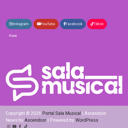
Instagram
YouTube
Facebook
Tiktok
Kwai
Copyright © 2026
Portal Sala Musical
| Ascendoor
News by
Ascendoor
| Powered by
WordPress
.