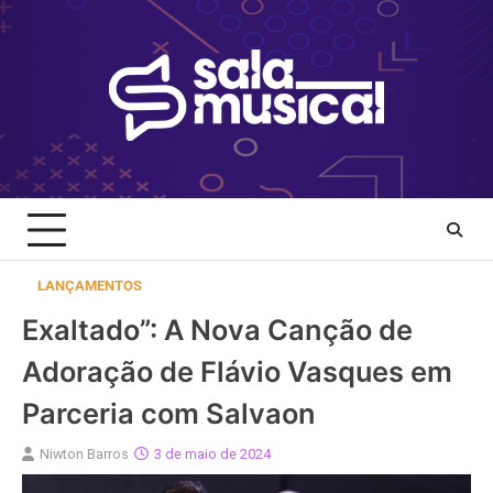
Skip
to
content
LANÇAMENTOS
Exaltado”: A Nova Canção de
Adoração de Flávio Vasques em
Parceria com Salvaon
Niwton Barros
3 de maio de 2024