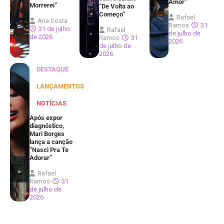
Amor”
Morrerei”
“De Volta ao
Começo”
Rafael
Ana Costa
Ramos
31
31 de julho
Rafael
de julho de
de 2026
Ramos
31
2026
de julho de
2026
DESTAQUE
LANÇAMENTOS
NOTÍCIAS
Após expor
diagnóstico,
Mari Borges
lança a canção
“Nasci Pra Te
Adorar”
Rafael
Ramos
31
de julho de
2026