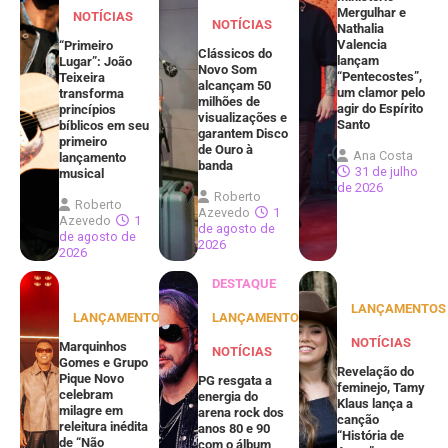
Mergulhar e
NOTÍCIAS
NOTÍCIAS
Nathalia
Valencia
“Primeiro
Clássicos do
lançam
Lugar”: João
Novo Som
“Pentecostes”,
Teixeira
alcançam 50
um clamor pelo
transforma
milhões de
agir do Espírito
princípios
visualizações e
Santo
bíblicos em seu
garantem Disco
primeiro
de Ouro à
Ana Costa
lançamento
banda
31 de julho
musical
de 2026
Roberto
Roberto
Azevedo
1
Azevedo
1
de agosto de
de agosto de
2026
2026
DESTAQUE
LANÇAMENTOS
LANÇAMENTOS
LANÇAMENTOS
NOTÍCIAS
Marquinhos
NOTÍCIAS
Gomes e Grupo
Revelação do
Pique Novo
PG resgata a
feminejo, Tamy
celebram
energia do
Klaus lança a
milagre em
arena rock dos
canção
releitura inédita
anos 80 e 90
“História de
de “Não
com o álbum