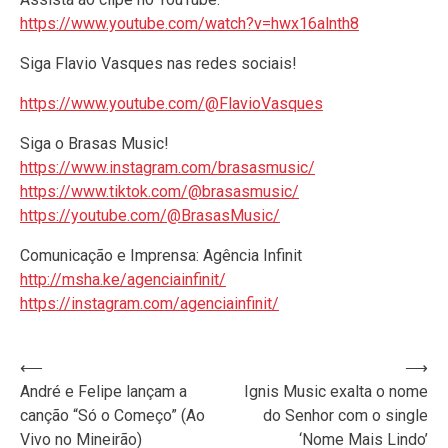
https://www.youtube.com/watch?v=hwx16alnth8
Siga Flavio Vasques nas redes sociais!
https://www.youtube.com/@FlavioVasques
Siga o Brasas Music!
https://www.instagram.com/brasasmusic/
https://www.tiktok.com/@brasasmusic/
https://youtube.com/@BrasasMusic/
Comunicação e Imprensa: Agência Infinit
http://msha.ke/agenciainfinit/
https://instagram.com/agenciainfinit/
Navegação
⟵
⟶
André e Felipe lançam a
Ignis Music exalta o nome
de
canção “Só o Começo” (Ao
do Senhor com o single
Post
Vivo no Mineirão)
‘Nome Mais Lindo’