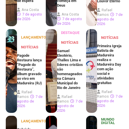
de espera
começa em
Louvor Eterno
Deus
Ana Costa
Rafael
7 de agosto
Ana Costa
Ramos
7 de
de 2026
7 de agosto
agosto de
de 2026
2026
DESTAQUE
LANÇAMENTOS
NOTÍCIAS
NOTÍCIAS
Primeira Igreja
NOTÍCIAS
Batista de
Samuel
Madureira
Pagode
Eleotério,
realiza o
Restaura lança
Thalles Lima e
Madureira Day
“Pagode do
líderes cristãos
com ação
Restaura”,
são
social e
álbum gravado
homenageados
atividades
ao vivo em
na Câmara
gratuitas
Madureira (RJ)
Municipal do
Rio de Janeiro
Rafael
Rafael
Ramos
7 de
Ramos
7 de
Rafael
agosto de
agosto de
Ramos
7 de
2026
2026
agosto de
2026
MUNDO
LANÇAMENTOS
DIGITAL