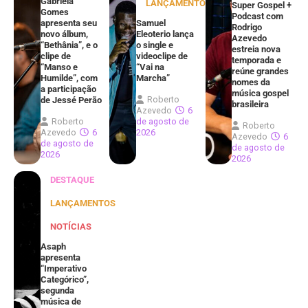
Gabriela
LANÇAMENTOS
Super Gospel +
Gomes
Podcast com
apresenta seu
Samuel
Rodrigo
novo álbum,
Eleoterio lança
Azevedo
“Bethânia”, e o
o single e
estreia nova
clipe de
videoclipe de
temporada e
“Manso e
“Vai na
reúne grandes
Humilde”, com
Marcha”
nomes da
a participação
música gospel
Roberto
de Jessé Perão
brasileira
Azevedo
6
Roberto
de agosto de
Roberto
Azevedo
6
2026
Azevedo
6
de agosto de
de agosto de
2026
2026
DESTAQUE
LANÇAMENTOS
NOTÍCIAS
Asaph
apresenta
“Imperativo
Categórico”,
segunda
música de