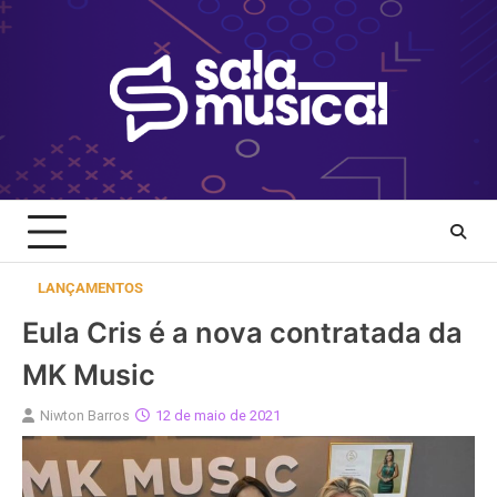
Skip
to
content
LANÇAMENTOS
Eula Cris é a nova contratada da
MK Music
Niwton Barros
12 de maio de 2021