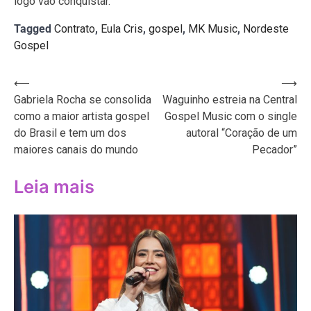
logo vão conquistar.
Tagged
Contrato
,
Eula Cris
,
gospel
,
MK Music
,
Nordeste
Gospel
Navegação
⟵
⟶
Gabriela Rocha se consolida
Waguinho estreia na Central
de
como a maior artista gospel
Gospel Music com o single
Post
do Brasil e tem um dos
autoral “Coração de um
maiores canais do mundo
Pecador”
Leia mais