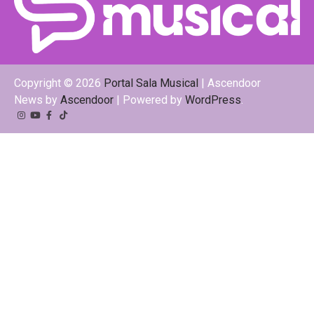
Copyright © 2026
Portal Sala Musical
| Ascendoor
News by
Ascendoor
| Powered by
WordPress
.
Instagram
YouTube
Facebook
Tiktok
Kwai