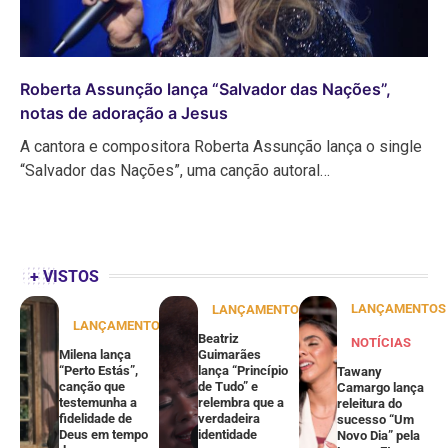
Roberta Assunção lança “Salvador das Nações”,
notas de adoração a Jesus
A cantora e compositora Roberta Assunção lança o single
“Salvador das Nações”, uma canção autoral…
+ VISTOS
LANÇAMENTOS
LANÇAMENTOS
LANÇAMENTOS
Beatriz
NOTÍCIAS
Milena lança
Guimarães
“Perto Estás”,
lança “Princípio
Tawany
canção que
de Tudo” e
Camargo lança
testemunha a
relembra que a
releitura do
fidelidade de
verdadeira
sucesso “Um
Deus em tempo
identidade
Novo Dia” pela