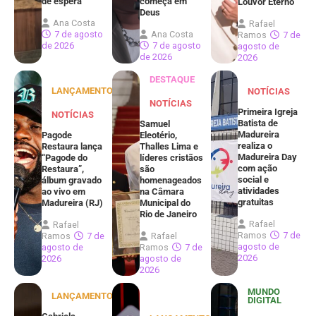
de espera
começa em
Louvor Eterno
Deus
Ana Costa
Rafael
7 de agosto
Ana Costa
Ramos
7 de
de 2026
7 de agosto
agosto de
de 2026
2026
DESTAQUE
LANÇAMENTOS
NOTÍCIAS
NOTÍCIAS
Primeira Igreja
NOTÍCIAS
Batista de
Samuel
Madureira
Pagode
Eleotério,
realiza o
Restaura lança
Thalles Lima e
Madureira Day
“Pagode do
líderes cristãos
com ação
Restaura”,
são
social e
álbum gravado
homenageados
atividades
ao vivo em
na Câmara
gratuitas
Madureira (RJ)
Municipal do
Rio de Janeiro
Rafael
Rafael
Ramos
7 de
Ramos
7 de
Rafael
agosto de
agosto de
Ramos
7 de
2026
2026
agosto de
2026
MUNDO
LANÇAMENTOS
DIGITAL