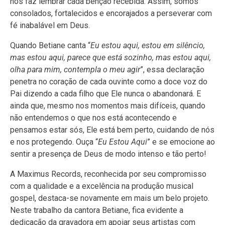
nos faz lembrar cada bênção recebida. Assim, somos
consolados, fortalecidos e encorajados a perseverar com
fé inabalável em Deus.
Quando Betiane canta “
Eu estou aqui, estou em silêncio,
mas estou aqui, parece que está sozinho, mas estou aqui,
olha para mim, contempla o meu agir
”, essa declaração
penetra no coração de cada ouvinte como a doce voz do
Pai dizendo a cada filho que Ele nunca o abandonará. E
ainda que, mesmo nos momentos mais difíceis, quando
não entendemos o que nos está acontecendo e
pensamos estar sós, Ele está bem perto, cuidando de nós
e nos protegendo. Ouça “
Eu
Estou Aqui
” e se emocione ao
sentir a presença de Deus de modo intenso e tão perto!
A Maximus Records, reconhecida por seu compromisso
com a qualidade e a excelência na produção musical
gospel, destaca-se novamente em mais um belo projeto.
Neste trabalho da cantora Betiane, fica evidente a
dedicação da gravadora em apoiar seus artistas com