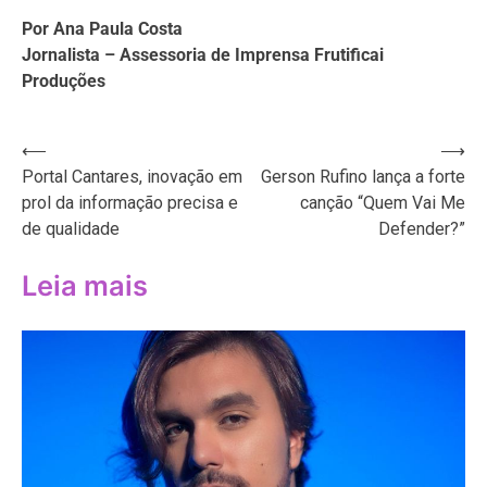
Por Ana Paula Costa
Jornalista – Assessoria de Imprensa Frutificai
Produções
Navegação
⟵
⟶
Portal Cantares, inovação em
Gerson Rufino lança a forte
de
prol da informação precisa e
canção “Quem Vai Me
Post
de qualidade
Defender?”
Leia mais