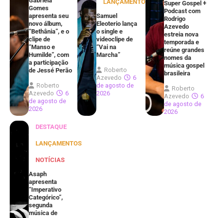
Gabriela
LANÇAMENTOS
Super Gospel +
Gomes
Podcast com
apresenta seu
Samuel
Rodrigo
novo álbum,
Eleoterio lança
Azevedo
“Bethânia”, e o
o single e
estreia nova
clipe de
videoclipe de
temporada e
“Manso e
“Vai na
reúne grandes
Humilde”, com
Marcha”
nomes da
a participação
música gospel
Roberto
de Jessé Perão
brasileira
Azevedo
6
Roberto
de agosto de
Roberto
Azevedo
6
2026
Azevedo
6
de agosto de
de agosto de
2026
2026
DESTAQUE
LANÇAMENTOS
NOTÍCIAS
Asaph
apresenta
“Imperativo
Categórico”,
segunda
música de