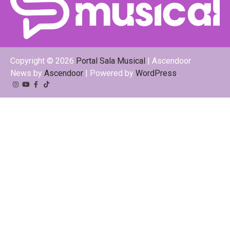
Copyright © 2026
Portal Sala Musical
| Ascendoor
News by
Ascendoor
| Powered by
WordPress
.
Instagram
YouTube
Facebook
Tiktok
Kwai