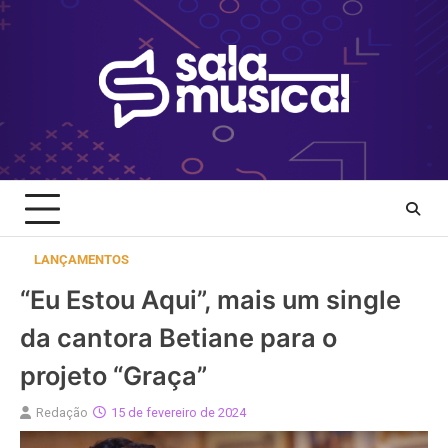
Skip
to
content
LANÇAMENTOS
“Eu Estou Aqui”, mais um single
da cantora Betiane para o
projeto “Graça”
Redação
15 de fevereiro de 2024