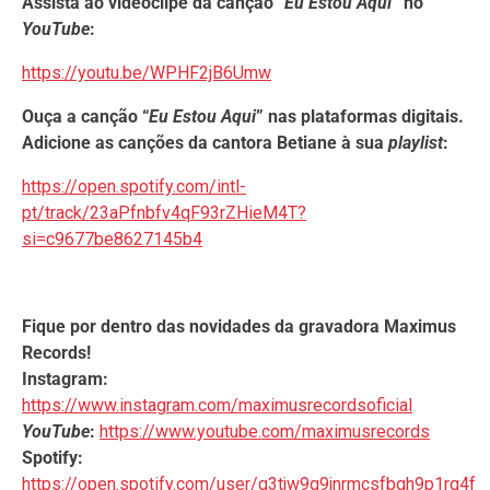
Assista ao videoclipe da canção “
Eu Estou Aqui
” no
YouTube
:
https://youtu.be/WPHF2jB6Umw
Ouça a canção “
Eu Estou Aqui
” nas plataformas digitais.
Adicione as canções da cantora Betiane à sua
playlist
:
https://open.spotify.com/intl-
pt/track/23aPfnbfv4qF93rZHieM4T?
si=c9677be8627145b4
Fique por dentro das novidades da gravadora Maximus
Records!
Instagram:
https://www.instagram.com/maximusrecordsoficial
YouTube
:
https://www.youtube.com/maximusrecords
Spotify:
https://open.spotify.com/user/g3tjw9q9jnrmcsfbqh9p1rq4f