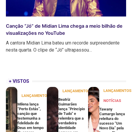
Canção “Jó” de Midian Lima chega a meio bilhão de
visualizações no YouTube
A cantora Midian Lima bateu um recorde surpreendente
nesta quarta. O clipe de “Jó” ultrapassou…
+ VISTOS
LANÇAMENTOS
LANÇAMENTOS
LANÇAMENTOS
Beatriz
NOTÍCIAS
Milena lança
Guimarães
“Perto Estás”,
lança “Princípio
Tawany
canção que
de Tudo” e
Camargo lança
testemunha a
relembra que a
releitura do
fidelidade de
verdadeira
sucesso “Um
Deus em tempo
identidade
Novo Dia” pela