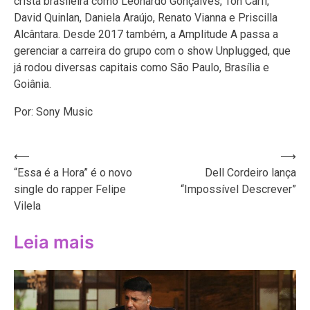
cristã brasileira como Leonardo Gonçalves, Ton Carfi,
David Quinlan, Daniela Araújo, Renato Vianna e Priscilla
Alcântara. Desde 2017 também, a Amplitude A passa a
gerenciar a carreira do grupo com o show Unplugged, que
já rodou diversas capitais como São Paulo, Brasília e
Goiânia.
Por: Sony Music
Navegação
⟵
⟶
“Essa é a Hora” é o novo
Dell Cordeiro lança
de
single do rapper Felipe
“Impossível Descrever”
Post
Vilela
Leia mais