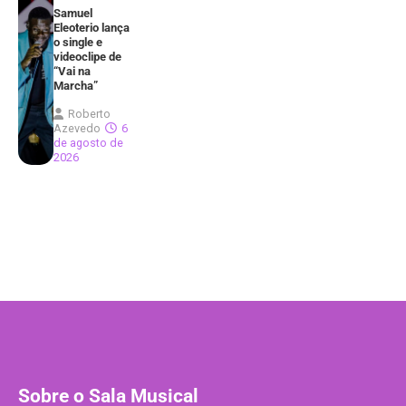
Samuel
Eleoterio lança
o single e
videoclipe de
“Vai na
Marcha”
Roberto
Azevedo
6
de agosto de
2026
Sobre o Sala Musical