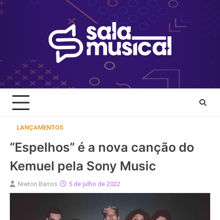
Skip
to
content
LANÇAMENTOS
“Espelhos” é a nova canção do
Kemuel pela Sony Music
Niwton Barros
5 de julho de 2022