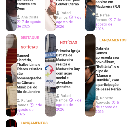
ao vivo em
começa em
Louvor Eterno
Madureira (RJ)
Deus
Rafael
Rafael
Ana Costa
Ramos
7 de
Ramos
7 de
7 de agosto
agosto de
agosto de
de 2026
2026
2026
DESTAQUE
LANÇAMENTOS
NOTÍCIAS
NOTÍCIAS
Gabriela
Primeira Igreja
Gomes
Batista de
Samuel
apresenta seu
Madureira
Eleotério,
novo álbum,
realiza o
Thalles Lima e
“Bethânia”, e o
Madureira Day
líderes cristãos
clipe de
com ação
são
“Manso e
social e
homenageados
Humilde”, com
atividades
na Câmara
a participação
gratuitas
Municipal do
de Jessé Perão
Rio de Janeiro
Rafael
Roberto
Ramos
7 de
Rafael
Azevedo
6
agosto de
Ramos
7 de
de agosto de
2026
agosto de
2026
2026
LANÇAMENTOS