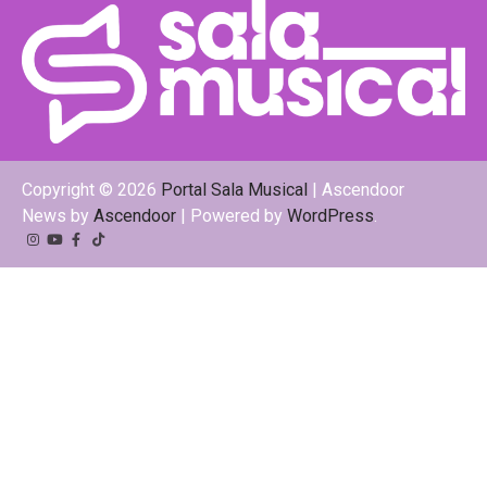
Copyright © 2026
Portal Sala Musical
| Ascendoor
News by
Ascendoor
| Powered by
WordPress
.
Instagram
YouTube
Facebook
Tiktok
Kwai