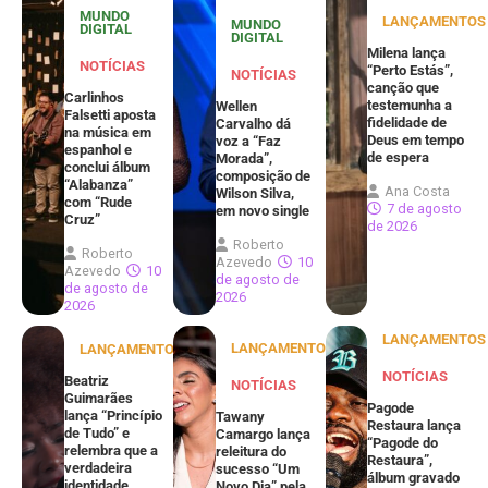
MUNDO
LANÇAMENTOS
MUNDO
DIGITAL
DIGITAL
Milena lança
NOTÍCIAS
“Perto Estás”,
NOTÍCIAS
canção que
Carlinhos
testemunha a
Wellen
Falsetti aposta
fidelidade de
Carvalho dá
na música em
Deus em tempo
voz a “Faz
espanhol e
de espera
Morada”,
conclui álbum
composição de
“Alabanza”
Ana Costa
Wilson Silva,
com “Rude
7 de agosto
em novo single
Cruz”
de 2026
Roberto
Roberto
Azevedo
10
Azevedo
10
de agosto de
de agosto de
2026
2026
LANÇAMENTOS
LANÇAMENTOS
LANÇAMENTOS
NOTÍCIAS
Beatriz
NOTÍCIAS
Guimarães
Pagode
lança “Princípio
Tawany
Restaura lança
de Tudo” e
Camargo lança
“Pagode do
relembra que a
releitura do
Restaura”,
verdadeira
sucesso “Um
álbum gravado
identidade
Novo Dia” pela