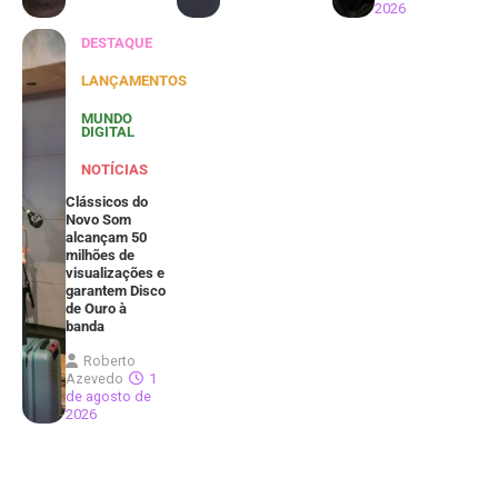
2026
DESTAQUE
LANÇAMENTOS
MUNDO
DIGITAL
NOTÍCIAS
Clássicos do
Novo Som
alcançam 50
milhões de
visualizações e
garantem Disco
de Ouro à
banda
Roberto
Azevedo
1
de agosto de
2026