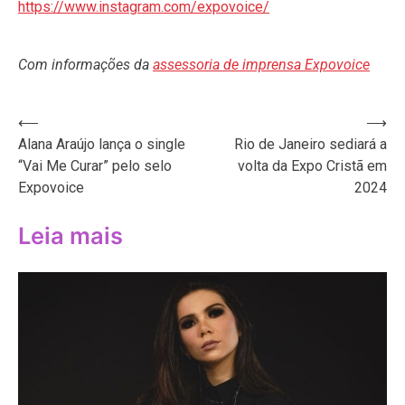
https://www.instagram.com/expovoice/
Com informações da
assessoria de imprensa Expovoice
Navegação
⟵
⟶
Alana Araújo lança o single
Rio de Janeiro sediará a
de
“Vai Me Curar” pelo selo
volta da Expo Cristã em
Post
Expovoice
2024
Leia mais