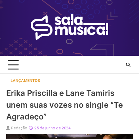
Skip
to
content
LANÇAMENTOS
Erika Priscilla e Lane Tamiris
unem suas vozes no single “Te
Agradeço”
Redação
25 de junho de 2024