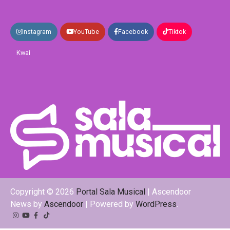
Instagram
YouTube
Facebook
Tiktok
Kwai
Copyright © 2026
Portal Sala Musical
| Ascendoor
News by
Ascendoor
| Powered by
WordPress
.
Instagram
YouTube
Facebook
Tiktok
Kwai