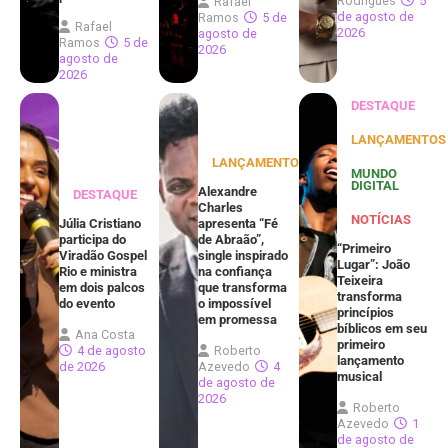
Rodrigues
5
Rafael
de agosto de
Ramos
5 de
Rafael
2026
agosto de
Ramos
5 de
2026
agosto de
2026
DESTAQUE
LANÇAMENTOS
LANÇAMENTOS
MUNDO
DIGITAL
Alexandre
DESTAQUE
Charles
NOTÍCIAS
Júlia Cristiano
apresenta “Fé
participa do
de Abraão”,
“Primeiro
Viradão Gospel
single inspirado
Lugar”: João
Rio e ministra
na confiança
Teixeira
em dois palcos
que transforma
transforma
do evento
o impossível
princípios
em promessa
bíblicos em seu
Ana Costa
primeiro
4 de agosto
Roberto
lançamento
de 2026
Azevedo
4
musical
de agosto de
2026
Roberto
Azevedo
1
de agosto de