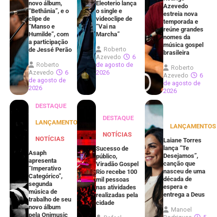
novo álbum,
Eleoterio lança
Azevedo
“Bethânia”, e o
o single e
estreia nova
clipe de
videoclipe de
temporada e
“Manso e
“Vai na
reúne grandes
Humilde”, com
Marcha”
nomes da
a participação
música gospel
Roberto
de Jessé Perão
brasileira
Azevedo
6
Roberto
de agosto de
Roberto
Azevedo
6
2026
Azevedo
6
de agosto de
de agosto de
2026
2026
DESTAQUE
DESTAQUE
LANÇAMENTOS
LANÇAMENTOS
NOTÍCIAS
NOTÍCIAS
Laiane Torres
lança “Te
Sucesso de
Asaph
Desejamos”,
público,
apresenta
canção que
Viradão Gospel
“Imperativo
nasceu de uma
Rio recebe 100
Categórico”,
década de
mil pessoas
segunda
espera e
nas atividades
música de
entrega a Deus
realizadas pela
trabalho de seu
cidade
novo álbum
Manoel
pela Onimusic