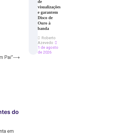
de
visualizações
e garantem
Disco de
Ouro à
banda
Roberto
Azevedo
1 de agosto
de 2026
m Pai”
⟶
ntes do
anta em