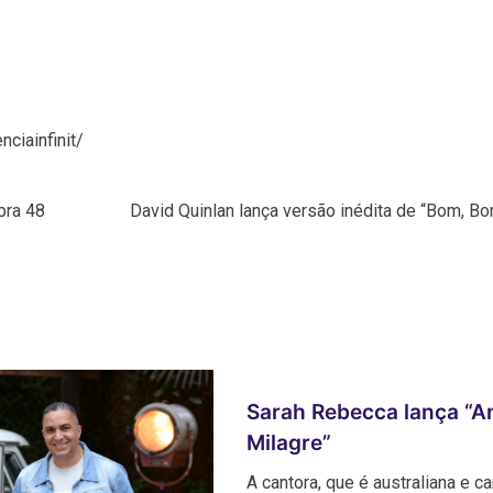
ciainfinit/
bra 48
David Quinlan lança versão inédita de “Bom, Bo
Sarah Rebecca lança “A
Milagre”
A cantora, que é australiana e c