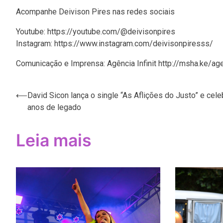
Acompanhe Deivison Pires nas redes sociais
Youtube: https://youtube.com/@deivisonpires
Instagram: https://www.instagram.com/deivisonpiresss/
Comunicação e Imprensa: Agência Infinit http://msha.ke/agen
⟵
David Sicon lança o single “As Aflições do Justo” e cele
Navegação
anos de legado
de
Post
Leia mais