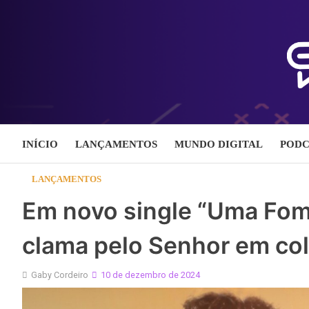
Skip
to
content
INÍCIO
LANÇAMENTOS
MUNDO DIGITAL
PODC
LANÇAMENTOS
Em novo single “Uma Fom
clama pelo Senhor em co
Gaby Cordeiro
10 de dezembro de 2024