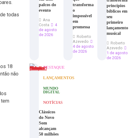
transforma
oares.
palcos do
transforma
princípios
evento
o
bíblicos em
 de todas
impossível
seu
Ana
em
primeiro
Costa
4
promessa
lançamento
de agosto
musical
de 2026
Roberto
Azevedo
Roberto
4 de agosto
Azevedo
de 2026
1 de agosto
de 2026
aos 18
DESTAQUE
então não
LANÇAMENTOS
MUNDO
DIGITAL
dos
m tem
NOTÍCIAS
Clássicos
do Novo
Som
alcançam
50 milhões