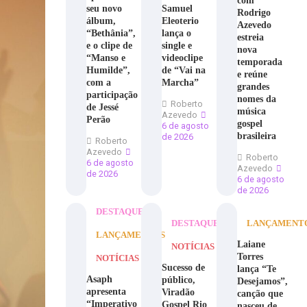
com
seu novo
Samuel
Rodrigo
álbum,
Eleoterio
Azevedo
“Bethânia”,
lança o
estreia
e o clipe de
single e
nova
“Manso e
videoclipe
temporada
Humilde”,
de “Vai na
e reúne
com a
Marcha”
grandes
participação
nomes da
Roberto
de Jessé
música
Azevedo
Perão
gospel
6 de agosto
brasileira
de 2026
Roberto
Azevedo
Roberto
6 de agosto
Azevedo
de 2026
6 de agosto
de 2026
DESTAQUE
DESTAQUE
LANÇAMENT
LANÇAMENTOS
Laiane
NOTÍCIAS
Torres
NOTÍCIAS
Sucesso de
lança “Te
Asaph
público,
Desejamos”,
apresenta
Viradão
canção que
“Imperativo
Gospel Rio
nasceu de