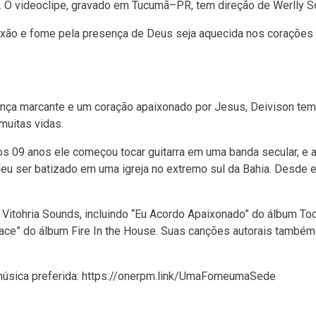
. O videoclipe, gravado em Tucumã–PR, tem direção de Werlly S
ixão e fome pela presença de Deus seja aquecida nos corações
sença marcante e um coração apaixonado por Jesus, Deivison tem
muitas vidas.
 aos 09 anos ele começou tocar guitarra em uma banda secular, e 
eu ser batizado em uma igreja no extremo sul da Bahia. Desde 
o Vitohria Sounds, incluindo “Eu Acordo Apaixonado” do álbum To
ace” do álbum Fire In the House. Suas canções autorais també
úsica preferida: https://onerpm.link/UmaFomeumaSede