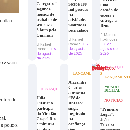
Categórico”,
recebe 100
uma
segunda
mil pessoas
década de
música de
nas
espera e
trabalho de
atividades
entrega a
collab
seu novo
realizadas
Deus
álbum pela
pela cidade
Manoel
Onimusic
Rafael
Rodrigues
Ramos
5
5 de
Rafael
de agosto
agosto de
Ramos
5
de 2026
2026
de agosto
de 2026
do assim
DESTAQUE
LANÇAMENTOS
LANÇAMENT
Alexandre
Charles
MUNDO
DESTAQUE
DIGITAL
apresenta
Júlia
“Fé de
entos do
NOTÍCIAS
Cristiano
Abraão”,
participa
single
“Primeiro
do Viradão
inspirado
Lugar”:
al,
Gospel Rio
na
João
e ministra
confiança
Teixeira
 a pouco,
em dois
que