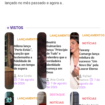
lançado no mês passado e agora a…
+ VISTOS
LANÇAMENTOS
LANÇAMENTOS
LANÇAMENTOS
Beatriz
NOTÍCIAS
Milena lança
Guimarães
“Perto Estás”,
lança “Princípio
Tawany
canção que
de Tudo” e
Camargo lança
testemunha a
relembra que a
releitura do
fidelidade de
verdadeira
sucesso “Um
Deus em tempo
identidade
Novo Dia” pela
de espera
começa em
Louvor Eterno
Deus
Ana Costa
Rafael
7 de agosto
Ana Costa
Ramos
7 de
de 2026
7 de agosto
agosto de
de 2026
2026
DESTAQUE
LANÇAMENTOS
NOTÍCIAS
NOTÍCIAS