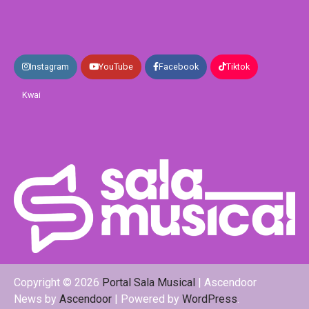
Instagram
YouTube
Facebook
Tiktok
Kwai
Copyright © 2026
Portal Sala Musical
| Ascendoor
News by
Ascendoor
| Powered by
WordPress
.