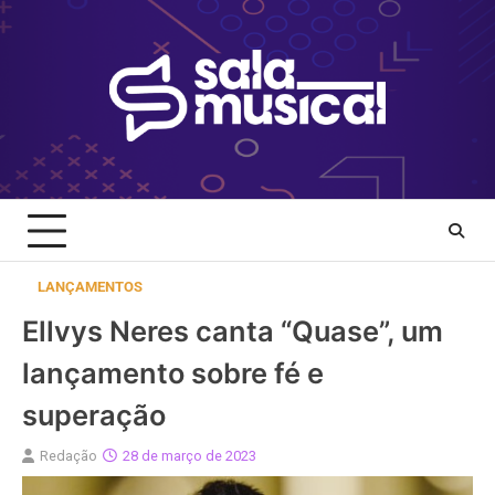
Skip
to
content
LANÇAMENTOS
Ellvys Neres canta “Quase”, um
lançamento sobre fé e
superação
Redação
28 de março de 2023