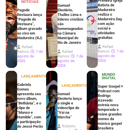
Primeira Igreja
NOTÍCIAS
Batista de
Samuel
Madureira
Pagode
Eleotério,
realiza o
Restaura lança
Thalles Lima e
Madureira Day
“Pagode do
líderes cristãos
com ação
Restaura”,
são
social e
álbum gravado
homenageados
atividades
ao vivo em
na Câmara
gratuitas
Madureira (RJ)
Municipal do
Rio de Janeiro
Rafael
Rafael
Ramos
7 de
Ramos
7 de
Rafael
agosto de
agosto de
Ramos
7 de
2026
2026
agosto de
2026
MUNDO
LANÇAMENTOS
DIGITAL
Gabriela
LANÇAMENTOS
Super Gospel +
Gomes
Podcast com
apresenta seu
Samuel
Rodrigo
novo álbum,
Eleoterio lança
Azevedo
“Bethânia”, e o
o single e
estreia nova
clipe de
videoclipe de
temporada e
“Manso e
“Vai na
reúne grandes
Humilde”, com
Marcha”
nomes da
a participação
música gospel
Roberto
de Jessé Perão
brasileira