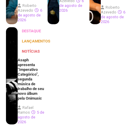
Azevedo
6
Roberto
de agosto de
Roberto
Azevedo
6
2026
Azevedo
6
de agosto de
de agosto de
2026
2026
DESTAQUE
LANÇAMENTOS
NOTÍCIAS
Asaph
apresenta
“Imperativo
Categórico”,
segunda
música de
trabalho de seu
novo álbum
pela Onimusic
Rafael
Ramos
5 de
agosto de
2026