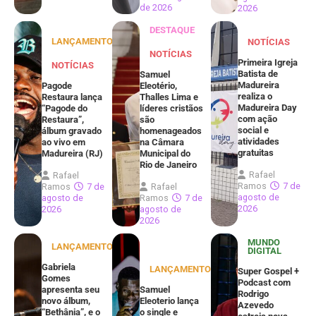
de 2026
2026
DESTAQUE
LANÇAMENTOS
NOTÍCIAS
NOTÍCIAS
Primeira Igreja
NOTÍCIAS
Batista de
Samuel
Madureira
Pagode
Eleotério,
realiza o
Restaura lança
Thalles Lima e
Madureira Day
“Pagode do
líderes cristãos
com ação
Restaura”,
são
social e
álbum gravado
homenageados
atividades
ao vivo em
na Câmara
gratuitas
Madureira (RJ)
Municipal do
Rio de Janeiro
Rafael
Rafael
Ramos
7 de
Ramos
7 de
Rafael
agosto de
agosto de
Ramos
7 de
2026
2026
agosto de
2026
MUNDO
LANÇAMENTOS
DIGITAL
Gabriela
LANÇAMENTOS
Super Gospel +
Gomes
Podcast com
apresenta seu
Samuel
Rodrigo
novo álbum,
Eleoterio lança
Azevedo
“Bethânia”, e o
o single e