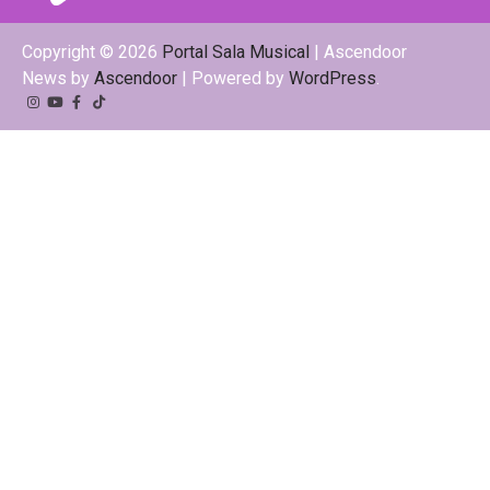
Copyright © 2026
Portal Sala Musical
| Ascendoor
News by
Ascendoor
| Powered by
WordPress
.
Instagram
YouTube
Facebook
Tiktok
Kwai