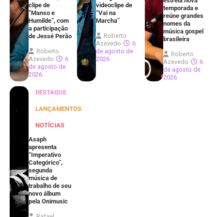
estreia nova
clipe de
videoclipe de
temporada e
“Manso e
“Vai na
reúne grandes
Humilde”, com
Marcha”
nomes da
a participação
música gospel
Roberto
de Jessé Perão
brasileira
Azevedo
6
Roberto
de agosto de
Roberto
Azevedo
6
2026
Azevedo
6
de agosto de
de agosto de
2026
2026
DESTAQUE
LANÇAMENTOS
NOTÍCIAS
Asaph
apresenta
“Imperativo
Categórico”,
segunda
música de
trabalho de seu
novo álbum
pela Onimusic
Rafael