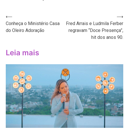
Navegação
⟵
⟶
Conheça o Ministério Casa
Fred Arrais e Ludmila Ferber
de
do Oleiro Adoração
regravam “Doce Presença”,
Post
hit dos anos 90.
Leia mais