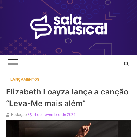
Skip
to
content
LANÇAMENTOS
Elizabeth Loayza lança a canção
“Leva-Me mais além”
Redação
4 de novembro de 2021