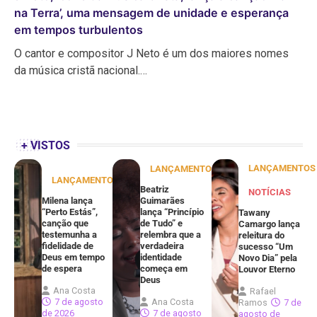
na Terra’, uma mensagem de unidade e esperança
em tempos turbulentos
O cantor e compositor J Neto é um dos maiores nomes
da música cristã nacional.…
+ VISTOS
LANÇAMENTOS
LANÇAMENTOS
LANÇAMENTOS
Beatriz
NOTÍCIAS
Milena lança
Guimarães
“Perto Estás”,
lança “Princípio
Tawany
canção que
de Tudo” e
Camargo lança
testemunha a
relembra que a
releitura do
fidelidade de
verdadeira
sucesso “Um
Deus em tempo
identidade
Novo Dia” pela
de espera
começa em
Louvor Eterno
Deus
Ana Costa
Rafael
7 de agosto
Ana Costa
Ramos
7 de
de 2026
7 de agosto
agosto de