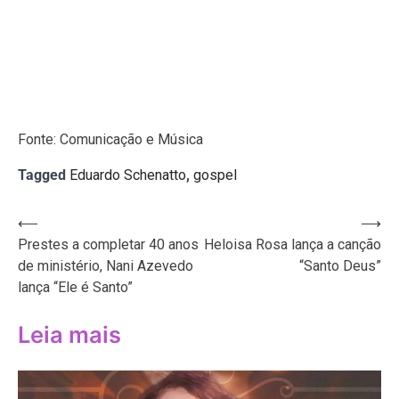
Fonte: Comunicação e Música
Tagged
Eduardo Schenatto
,
gospel
Navegação
⟵
⟶
Prestes a completar 40 anos
Heloisa Rosa lança a canção
de
de ministério, Nani Azevedo
“Santo Deus”
Post
lança “Ele é Santo”
Leia mais