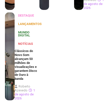
de agosto de
2026
DESTAQUE
LANÇAMENTOS
MUNDO
DIGITAL
NOTÍCIAS
Clássicos do
Novo Som
alcançam 50
milhões de
visualizações e
garantem Disco
de Ouro à
banda
Roberto
Azevedo
1
de agosto de
2026