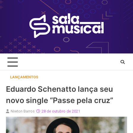
Skip
to
content
LANÇAMENTOS
Eduardo Schenatto lança seu
novo single “Passe pela cruz”
Niwton Barros
28 de outubro de 2021