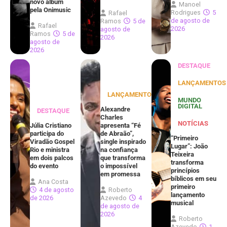
novo álbum
Manoel
pela Onimusic
Rodrigues
5
Rafael
de agosto de
Ramos
5 de
Rafael
2026
agosto de
Ramos
5 de
2026
agosto de
2026
DESTAQUE
LANÇAMENTOS
LANÇAMENTOS
MUNDO
DIGITAL
Alexandre
DESTAQUE
Charles
NOTÍCIAS
Júlia Cristiano
apresenta “Fé
participa do
de Abraão”,
“Primeiro
Viradão Gospel
single inspirado
Lugar”: João
Rio e ministra
na confiança
Teixeira
em dois palcos
que transforma
transforma
do evento
o impossível
princípios
em promessa
bíblicos em seu
Ana Costa
primeiro
4 de agosto
Roberto
lançamento
de 2026
Azevedo
4
musical
de agosto de
2026
Roberto
Azevedo
1