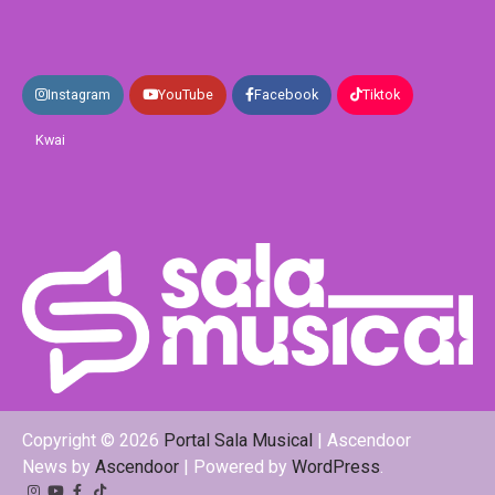
Instagram
YouTube
Facebook
Tiktok
Kwai
Copyright © 2026
Portal Sala Musical
| Ascendoor
News by
Ascendoor
| Powered by
WordPress
.