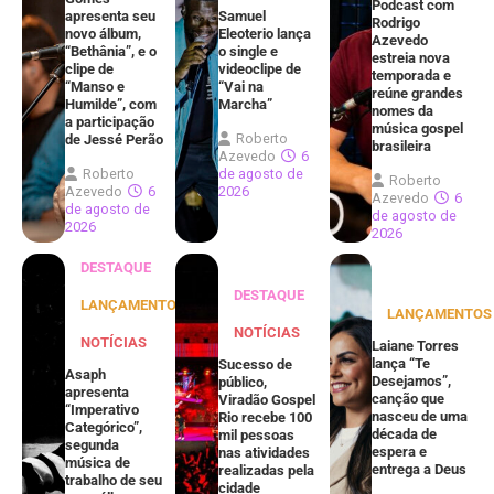
Podcast com
apresenta seu
Samuel
Rodrigo
novo álbum,
Eleoterio lança
Azevedo
“Bethânia”, e o
o single e
estreia nova
clipe de
videoclipe de
temporada e
“Manso e
“Vai na
reúne grandes
Humilde”, com
Marcha”
nomes da
a participação
música gospel
Roberto
de Jessé Perão
brasileira
Azevedo
6
Roberto
de agosto de
Roberto
Azevedo
6
2026
Azevedo
6
de agosto de
de agosto de
2026
2026
DESTAQUE
DESTAQUE
LANÇAMENTOS
LANÇAMENTOS
NOTÍCIAS
NOTÍCIAS
Laiane Torres
lança “Te
Sucesso de
Asaph
Desejamos”,
público,
apresenta
canção que
Viradão Gospel
“Imperativo
nasceu de uma
Rio recebe 100
Categórico”,
década de
mil pessoas
segunda
espera e
nas atividades
música de
entrega a Deus
realizadas pela
trabalho de seu
cidade