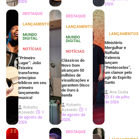
2026
2026
DESTAQUE
DESTAQUE
LANÇAMENTOS
LANÇAMENTOS
LANÇAMENTOS
MUNDO
MUNDO
DIGITAL
DIGITAL
Ministério
Mergulhar e
NOTÍCIAS
NOTÍCIAS
Nathalia
Valencia
“Primeiro
Clássicos do
lançam
Lugar”: João
Novo Som
“Pentecostes”,
Teixeira
alcançam 50
um clamor pelo
transforma
milhões de
agir do Espírito
princípios
visualizações e
Santo
bíblicos em seu
garantem Disco
primeiro
de Ouro à
Ana Costa
lançamento
banda
31 de julho
musical
de 2026
Roberto
Roberto
Azevedo
1
Azevedo
1
de agosto de
de agosto de
2026
2026
DESTAQUE