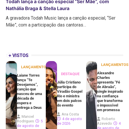
Todah lança a canção especial “Ser Mãe”, com
Nathália Braga & Stella Laura
A gravadora Todah Music lança a canção especial, “Ser
Mãe”, com a participação das cantoras…
+ VISTOS
LANÇAMENTOS
LANÇAMENTOS
Alexandre
DESTAQUE
Laiane Torres
Charles
lança “Te
Júlia Cristiano
apresenta “Fé
Desejamos”,
participa do
de Abraão”,
canção que
Viradão Gospel
single inspirado
nasceu de uma
Rio e ministra
na confiança
década de
em dois palcos
que transforma
espera e
do evento
o impossível
entrega a Deus
em promessa
Ana Costa
Manoel
4 de agosto
Roberto
Rodrigues
5
de 2026
Azevedo
4
de agosto de
de agosto de