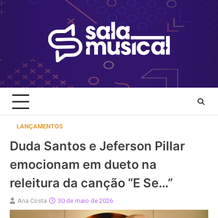
Skip
to
content
LANÇAMENTOS
Duda Santos e Jeferson Pillar
emocionam em dueto na
releitura da canção “E Se…”
Ana Costa
30 de maio de 2026