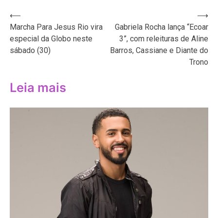
Navegação
⟵
⟶
Marcha Para Jesus Rio vira
Gabriela Rocha lança “Ecoar
de
especial da Globo neste
3”, com releituras de Aline
Post
sábado (30)
Barros, Cassiane e Diante do
Trono
Leia mais