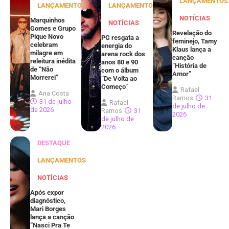
LANÇAMENTOS
LANÇAMENTOS
LANÇAMENTOS
NOTÍCIAS
Marquinhos
NOTÍCIAS
Gomes e Grupo
Revelação do
Pique Novo
PG resgata a
feminejo, Tamy
celebram
energia do
Klaus lança a
milagre em
arena rock dos
canção
releitura inédita
anos 80 e 90
“História de
de “Não
com o álbum
Amor”
Morrerei”
“De Volta ao
Começo”
Rafael
Ana Costa
Ramos
31
31 de julho
Rafael
de julho de
de 2026
Ramos
31
2026
de julho de
2026
DESTAQUE
LANÇAMENTOS
NOTÍCIAS
Após expor
diagnóstico,
Mari Borges
lança a canção
“Nasci Pra Te