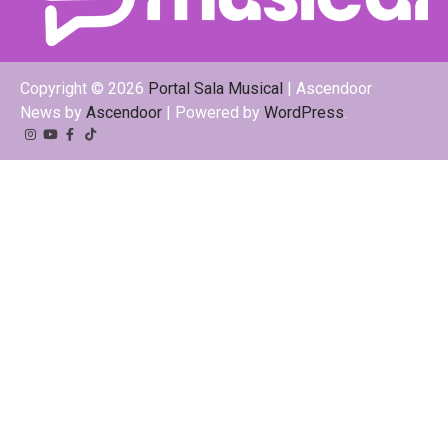
Copyright © 2026
Portal Sala Musical
| Ascendoor
News by
Ascendoor
| Powered by
WordPress
.
Instagram
YouTube
Facebook
Tiktok
Kwai