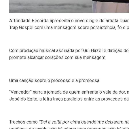
A Trindade Records apresenta o novo single do artista Duar
Trap Gospel com uma mensagem sobre persistência, fé e p
Com produção musical assinada por Gui Hazel e direção de M
promete alcançar corações com sua mensagem.
Uma canção sobre o processo e a promessa
“Vencedor” narra a jornada de quem enfrenta o vale da dor,
José do Egito, a letra traça paralelos entre as provações 
Trechos como
“Dei a volta por cima quando me deixaram na
essência do single: não há vitória sem processo, não há gló