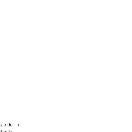
ação de
⟶
chmitz