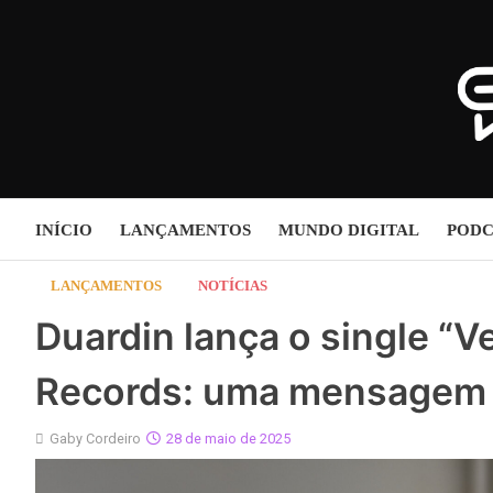
Skip
to
content
INÍCIO
LANÇAMENTOS
MUNDO DIGITAL
PODC
LANÇAMENTOS
NOTÍCIAS
Duardin lança o single “V
Records: uma mensagem d
Gaby Cordeiro
28 de maio de 2025