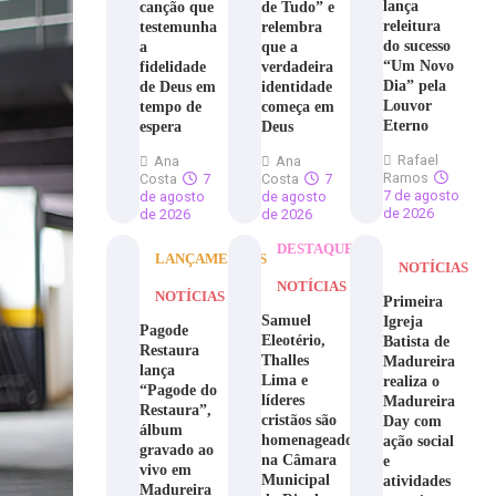
lança
canção que
de Tudo” e
releitura
testemunha
relembra
do sucesso
a
que a
“Um Novo
fidelidade
verdadeira
Dia” pela
de Deus em
identidade
Louvor
tempo de
começa em
Eterno
espera
Deus
Rafael
Ana
Ana
Ramos
Costa
7
Costa
7
7 de agosto
de agosto
de agosto
de 2026
de 2026
de 2026
DESTAQUE
LANÇAMENTOS
NOTÍCIAS
NOTÍCIAS
NOTÍCIAS
Primeira
Samuel
Igreja
Pagode
Eleotério,
Batista de
Restaura
Thalles
Madureira
lança
Lima e
realiza o
“Pagode do
líderes
Madureira
Restaura”,
cristãos são
Day com
álbum
homenageados
ação social
gravado ao
na Câmara
e
vivo em
Municipal
atividades
Madureira