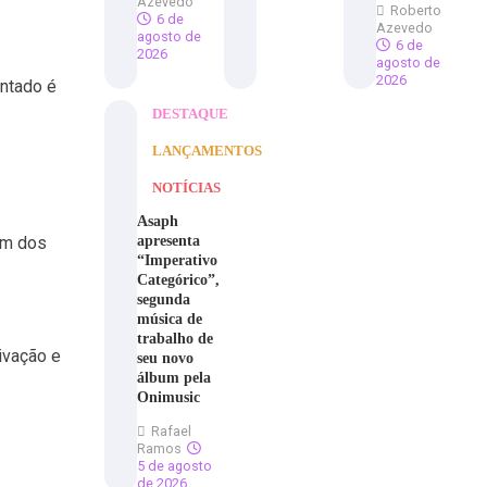
Azevedo
Roberto
6 de
Azevedo
agosto de
6 de
2026
agosto de
2026
entado é
DESTAQUE
LANÇAMENTOS
NOTÍCIAS
Asaph
apresenta
um dos
“Imperativo
Categórico”,
segunda
música de
trabalho de
ivação e
seu novo
álbum pela
Onimusic
Rafael
Ramos
5 de agosto
de 2026