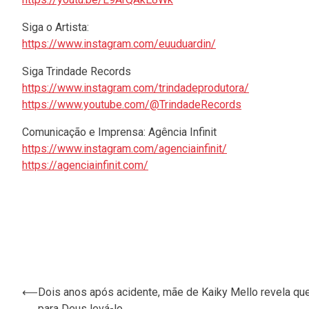
Siga o Artista:
https://www.instagram.com/euuduardin/
Siga Trindade Records
https://www.instagram.com/trindadeprodutora/
https://www.youtube.com/@TrindadeRecords
Comunicação e Imprensa: Agência Infinit
https://www.instagram.com/agenciainfinit/
https://agenciainfinit.com/
⟵
Dois anos após acidente, mãe de Kaiky Mello revela qu
Navegação
para Deus levá-lo