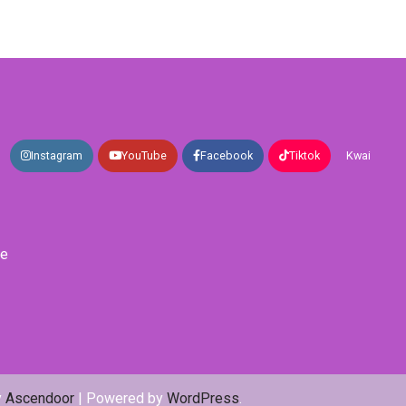
Instagram
YouTube
Facebook
Tiktok
Kwai
de
y
Ascendoor
| Powered by
WordPress
.