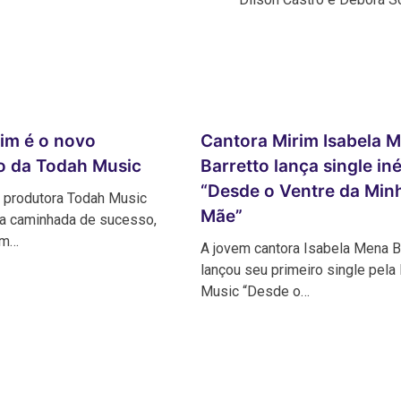
fim é o novo
Cantora Mirim Isabela 
o da Todah Music
Barretto lança single in
“Desde o Ventre da Min
e produtora Todah Music
Mãe”
a caminhada de sucesso,
om…
A jovem cantora Isabela Mena B
lançou seu primeiro single pel
Music “Desde o…