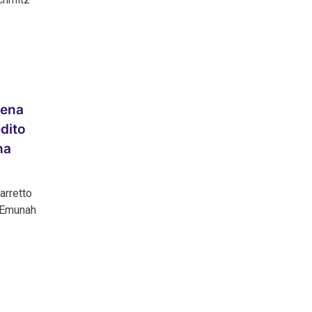
Mena
édito
ha
arretto
a Emunah