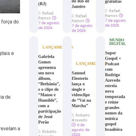
do Rio de
gratuitas
(RJ)
Janeiro
Rafael
Rafael
Ramos
Rafael
Ramos
7 de agosto
Ramos
 força do
7 de agosto
de 2026
7 de agosto
de 2026
de 2026
MUNDO
DIGITAL
LANÇAMENTOS
itais e
Super
Gabriela
Gospel +
Gomes
Podcast
LANÇAMENTOS
apresenta
com
seu novo
Samuel
Rodrigo
álbum,
Eleoterio
Azevedo
“Bethânia”,
lança o
estreia
e o clipe de
single e
nova
“Manso e
videoclipe
ia de
temporada
Humilde”,
de “Vai na
e reúne
com a
Marcha”
grandes
participação
nomes da
Roberto
de Jessé
música
Azevedo
Perão
gospel
6 de
revelam a
brasileira
agosto de
Roberto
2026