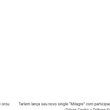
e orou
Tarlem lança seu novo single “Milagre” com particip
Dilson Castro e Débora S