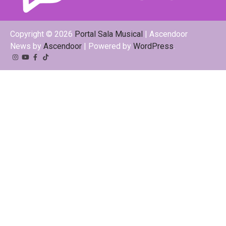
Copyright © 2026
Portal Sala Musical
| Ascendoor
News by
Ascendoor
| Powered by
WordPress
.
Instagram
YouTube
Facebook
Tiktok
Kwai