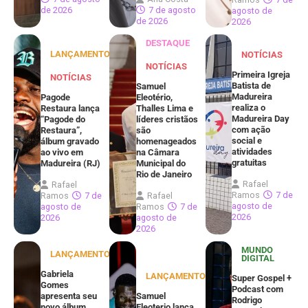
de 2026
7 de agosto
agosto de
de 2026
2026
DESTAQUE
LANÇAMENTOS
NOTÍCIAS
NOTÍCIAS
Primeira Igreja
NOTÍCIAS
Batista de
Samuel
Madureira
Pagode
Eleotério,
realiza o
Restaura lança
Thalles Lima e
Madureira Day
“Pagode do
líderes cristãos
com ação
Restaura”,
são
social e
álbum gravado
homenageados
atividades
ao vivo em
na Câmara
gratuitas
Madureira (RJ)
Municipal do
Rio de Janeiro
Rafael
Rafael
Ramos
7 de
Ramos
7 de
Rafael
agosto de
agosto de
Ramos
7 de
2026
2026
agosto de
2026
MUNDO
LANÇAMENTOS
DIGITAL
Gabriela
LANÇAMENTOS
Super Gospel +
Gomes
Podcast com
apresenta seu
Samuel
Rodrigo
novo álbum,
Eleoterio lança