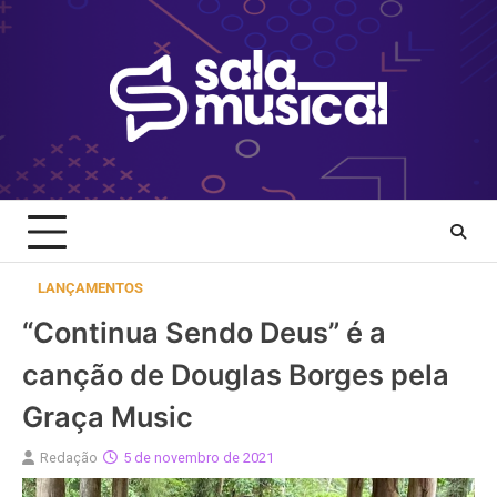
Skip
to
content
LANÇAMENTOS
“Continua Sendo Deus” é a
canção de Douglas Borges pela
Graça Music
Redação
5 de novembro de 2021