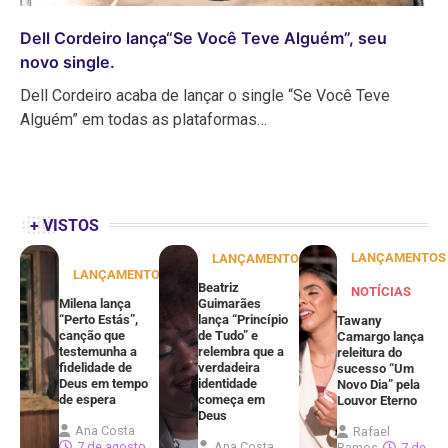
Dell Cordeiro lança“Se Você Teve Alguém”, seu
novo single.
Dell Cordeiro acaba de lançar o single “Se Você Teve
Alguém” em todas as plataformas…
+ VISTOS
LANÇAMENTOS
LANÇAMENTOS
LANÇAMENTOS
Beatriz
NOTÍCIAS
Milena lança
Guimarães
“Perto Estás”,
lança “Princípio
Tawany
canção que
de Tudo” e
Camargo lança
testemunha a
relembra que a
releitura do
fidelidade de
verdadeira
sucesso “Um
Deus em tempo
identidade
Novo Dia” pela
de espera
começa em
Louvor Eterno
Deus
Ana Costa
Rafael
7 de agosto
Ana Costa
Ramos
7 de