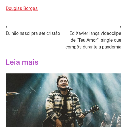
Douglas Borges
Navegação
⟵
⟶
Eu não nasci pra ser cristão
Ed Xavier lança videoclipe
de
de “Teu Amor”, single que
Post
compôs durante a pandemia
Leia mais