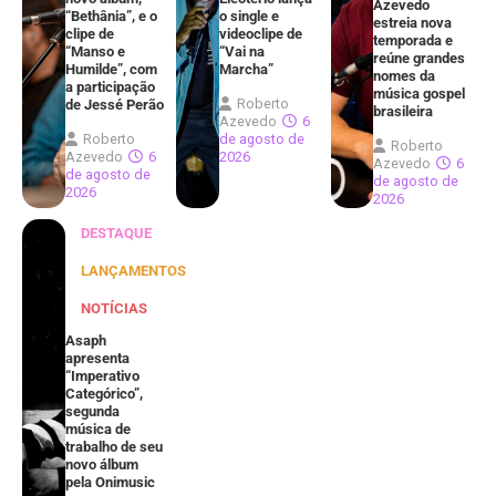
Azevedo
“Bethânia”, e o
o single e
estreia nova
clipe de
videoclipe de
temporada e
“Manso e
“Vai na
reúne grandes
Humilde”, com
Marcha”
nomes da
a participação
música gospel
Roberto
de Jessé Perão
brasileira
Azevedo
6
Roberto
de agosto de
Roberto
Azevedo
6
2026
Azevedo
6
de agosto de
de agosto de
2026
2026
DESTAQUE
LANÇAMENTOS
NOTÍCIAS
Asaph
apresenta
“Imperativo
Categórico”,
segunda
música de
trabalho de seu
novo álbum
pela Onimusic