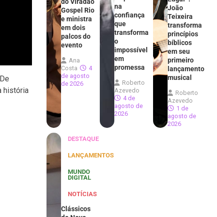
do Viradão
na
João
Gospel Rio
confiança
Teixeira
e ministra
que
transforma
em dois
transforma
princípios
palcos do
o
bíblicos
evento
impossível
em seu
em
primeiro
Ana
promessa
Costa
4
lançamento
de agosto
musical
 De
Roberto
de 2026
 história
Azevedo
Roberto
4 de
Azevedo
agosto de
1 de
2026
agosto de
2026
DESTAQUE
LANÇAMENTOS
MUNDO
DIGITAL
NOTÍCIAS
Clássicos