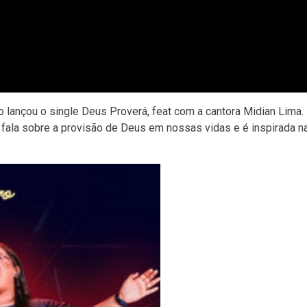
ão lançou o single Deus Proverá, feat com a cantora Midian Lima.
o fala sobre a provisão de Deus em nossas vidas e é inspirada na