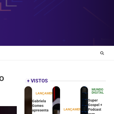
ão
+ VISTOS
MUNDO
DIGITAL
LANÇAMENTOS
Super
Gabriela
Gospel +
Gomes
LANÇAMENTOS
Podcast
apresenta