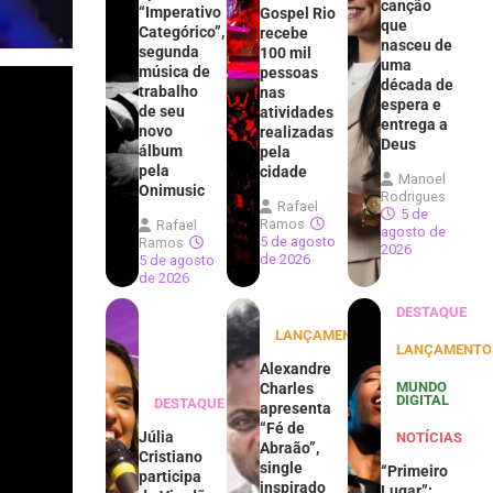
canção
“Imperativo
Gospel Rio
que
Categórico”,
recebe
nasceu de
segunda
100 mil
uma
música de
pessoas
década de
trabalho
nas
espera e
de seu
atividades
entrega a
novo
realizadas
Deus
álbum
pela
pela
cidade
Manoel
Onimusic
Rodrigues
Rafael
5 de
Ramos
Rafael
agosto de
5 de agosto
Ramos
2026
de 2026
5 de agosto
de 2026
DESTAQUE
LANÇAMENTOS
LANÇAMENTO
Alexandre
MUNDO
Charles
DIGITAL
DESTAQUE
apresenta
“Fé de
Júlia
NOTÍCIAS
Abraão”,
Cristiano
single
“Primeiro
participa
inspirado
Lugar”: