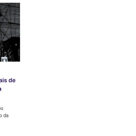
ais de
a
ou
o da