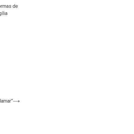
formas de
ília
Clamar”
⟶