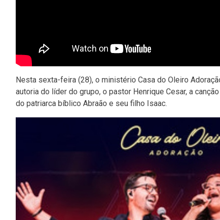
Nesta sexta-feira (28), o ministério Casa do Oleiro Adoraç
autoria do líder do grupo, o pastor Henrique Cesar, a cançã
do patriarca bíblico Abraão e seu filho Isaac.