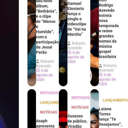
com
seu novo
Samuel
Rodrigo
álbum,
Eleoterio
Azevedo
“Bethânia”,
lança o
estreia
e o clipe
single e
nova
de “Manso
videoclipe
temporada
e
de “Vai na
e reúne
Humilde”,
Marcha”
grandes
com a
nomes da
participação
Roberto
música
de Jessé
Azevedo
gospel
Perão
6 de
brasileira
agosto de
Roberto
2026
Roberto
Azevedo
Azevedo
6 de
6 de
agosto de
agosto de
2026
2026
DESTAQUE
DESTAQUE
LANÇAMENTO
LANÇAMENTOS
NOTÍCIAS
Laiane
NOTÍCIAS
Torres
Sucesso
lança “Te
Asaph
de público,
Desejamos”,
apresenta
Viradão