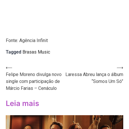
Fonte: Agência Infinit
Tagged
Brasas Music
Navegação
⟵
⟶
Felipe Moreno divulga novo
Laressa Abreu lança o álbum
de
single com participação de
“Somos Um Só”
Post
Márcio Farias – Cenáculo
Leia mais