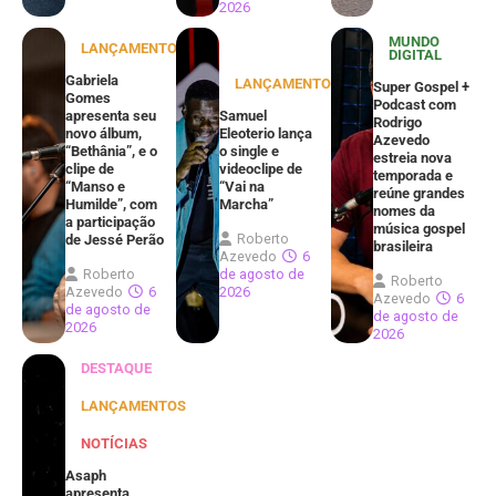
2026
MUNDO
LANÇAMENTOS
DIGITAL
Gabriela
LANÇAMENTOS
Super Gospel +
Gomes
Podcast com
apresenta seu
Samuel
Rodrigo
novo álbum,
Eleoterio lança
Azevedo
“Bethânia”, e o
o single e
estreia nova
clipe de
videoclipe de
temporada e
“Manso e
“Vai na
reúne grandes
Humilde”, com
Marcha”
nomes da
a participação
música gospel
Roberto
de Jessé Perão
brasileira
Azevedo
6
Roberto
de agosto de
Roberto
Azevedo
6
2026
Azevedo
6
de agosto de
de agosto de
2026
2026
DESTAQUE
LANÇAMENTOS
NOTÍCIAS
Asaph
apresenta