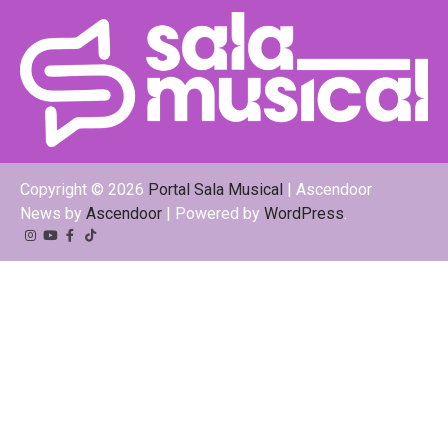
Copyright © 2026
Portal Sala Musical
| Ascendoor
News by
Ascendoor
| Powered by
WordPress
.
Instagram
YouTube
Facebook
Tiktok
Kwai