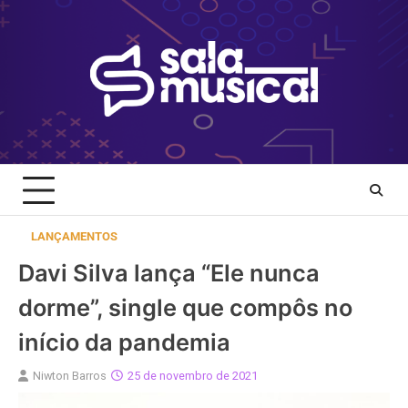
Skip
to
content
LANÇAMENTOS
Davi Silva lança “Ele nunca
dorme”, single que compôs no
início da pandemia
Niwton Barros
25 de novembro de 2021