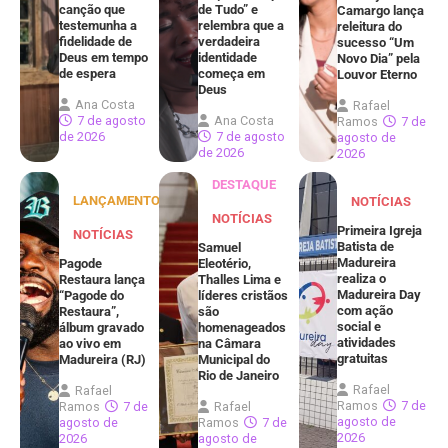
canção que
de Tudo” e
Camargo lança
testemunha a
relembra que a
releitura do
fidelidade de
verdadeira
sucesso “Um
Deus em tempo
identidade
Novo Dia” pela
de espera
começa em
Louvor Eterno
Deus
Ana Costa
Rafael
7 de agosto
Ana Costa
Ramos
7 de
de 2026
7 de agosto
agosto de
de 2026
2026
DESTAQUE
LANÇAMENTOS
NOTÍCIAS
NOTÍCIAS
Primeira Igreja
NOTÍCIAS
Batista de
Samuel
Madureira
Pagode
Eleotério,
realiza o
Restaura lança
Thalles Lima e
Madureira Day
“Pagode do
líderes cristãos
com ação
Restaura”,
são
social e
álbum gravado
homenageados
atividades
ao vivo em
na Câmara
gratuitas
Madureira (RJ)
Municipal do
Rio de Janeiro
Rafael
Rafael
Ramos
7 de
Ramos
7 de
Rafael
agosto de
agosto de
Ramos
7 de
2026
2026
agosto de