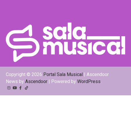
Copyright © 2026
Portal Sala Musical
| Ascendoor
News by
Ascendoor
| Powered by
WordPress
.
Instagram
YouTube
Facebook
Tiktok
Kwai