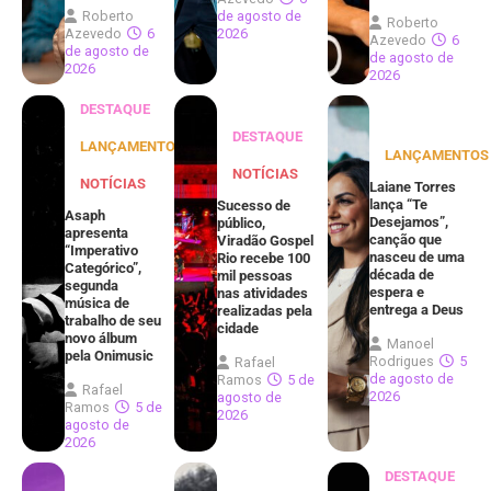
Roberto
de agosto de
Roberto
Azevedo
6
2026
Azevedo
6
de agosto de
de agosto de
2026
2026
DESTAQUE
DESTAQUE
LANÇAMENTOS
LANÇAMENTOS
NOTÍCIAS
NOTÍCIAS
Laiane Torres
lança “Te
Sucesso de
Asaph
Desejamos”,
público,
apresenta
canção que
Viradão Gospel
“Imperativo
nasceu de uma
Rio recebe 100
Categórico”,
década de
mil pessoas
segunda
espera e
nas atividades
música de
entrega a Deus
realizadas pela
trabalho de seu
cidade
novo álbum
Manoel
pela Onimusic
Rodrigues
5
Rafael
de agosto de
Ramos
5 de
Rafael
2026
agosto de
Ramos
5 de
2026
agosto de
2026
DESTAQUE