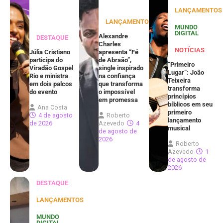
LANÇAMENTOS
LANÇAMENTOS
MUNDO
DIGITAL
Alexandre
DESTAQUE
Charles
NOTÍCIAS
Júlia Cristiano
apresenta “Fé
participa do
de Abraão”,
“Primeiro
Viradão Gospel
single inspirado
Lugar”: João
Rio e ministra
na confiança
Teixeira
em dois palcos
que transforma
transforma
do evento
o impossível
princípios
em promessa
bíblicos em seu
Ana Costa
primeiro
4 de agosto
Roberto
lançamento
de 2026
Azevedo
4
musical
de agosto de
2026
Roberto
Azevedo
1
de agosto de
2026
DESTAQUE
LANÇAMENTOS
MUNDO
DIGITAL