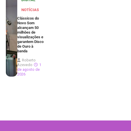
NOTÍCIAS
Clássicos do
Novo Som
alcançam 50
milhões de
visualizações e
garantem Disco
de Ouro à
banda
Roberto
Azevedo
1
de agosto de
2026