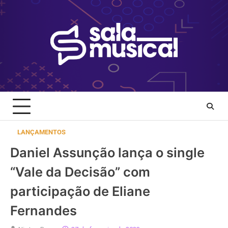
Skip
to
content
LANÇAMENTOS
Daniel Assunção lança o single
“Vale da Decisão” com
participação de Eliane
Fernandes