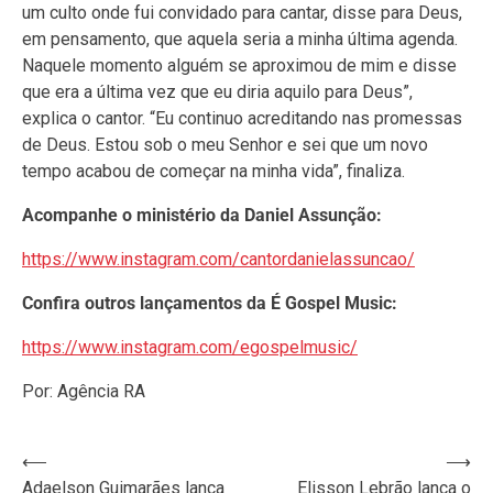
um culto onde fui convidado para cantar, disse para Deus,
em pensamento, que aquela seria a minha última agenda.
Naquele momento alguém se aproximou de mim e disse
que era a última vez que eu diria aquilo para Deus”,
explica o cantor. “Eu continuo acreditando nas promessas
de Deus. Estou sob o meu Senhor e sei que um novo
tempo acabou de começar na minha vida”, finaliza.
Acompanhe o ministério da Daniel Assunção:
https://www.instagram.com/cantordanielassuncao/
Confira outros lançamentos da É Gospel Music:
https://www.instagram.com/egospelmusic/
Por: Agência RA
Navegação
⟵
⟶
Adaelson Guimarães lança
Elisson Lebrão lança o