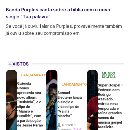
Banda Purples canta sobre a bíblia com o novo
single “Tua palavra”
Se você já ouviu falar da Purples, provavelmente também
já ouviu sobre seu compromisso em…
+ VISTOS
MUNDO
LANÇAMENTOS
DIGITAL
Gabriela
LANÇAMENTOS
Super Gospel +
Gomes
Podcast com
apresenta seu
Samuel
Rodrigo
novo álbum,
Eleoterio lança
Azevedo
“Bethânia”, e o
o single e
estreia nova
clipe de
videoclipe de
temporada e
“Manso e
“Vai na
reúne grandes
Humilde”, com
Marcha”
nomes da
a participação
música gospel
Roberto
de Jessé Perão
brasileira
Azevedo
6