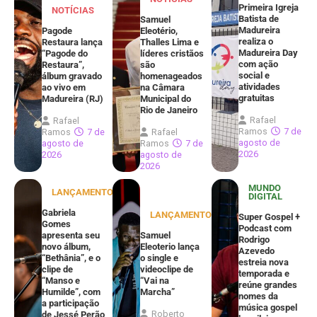
Primeira Igreja
NOTÍCIAS
Batista de
Samuel
Madureira
Pagode
Eleotério,
realiza o
Restaura lança
Thalles Lima e
Madureira Day
“Pagode do
líderes cristãos
com ação
Restaura”,
são
social e
álbum gravado
homenageados
atividades
ao vivo em
na Câmara
gratuitas
Madureira (RJ)
Municipal do
Rio de Janeiro
Rafael
Rafael
Ramos
7 de
Ramos
7 de
Rafael
agosto de
agosto de
Ramos
7 de
2026
2026
agosto de
2026
MUNDO
LANÇAMENTOS
DIGITAL
Gabriela
LANÇAMENTOS
Super Gospel +
Gomes
Podcast com
apresenta seu
Samuel
Rodrigo
novo álbum,
Eleoterio lança
Azevedo
“Bethânia”, e o
o single e
estreia nova
clipe de
videoclipe de
temporada e
“Manso e
“Vai na
reúne grandes
Humilde”, com
Marcha”
nomes da
a participação
música gospel
Roberto
de Jessé Perão