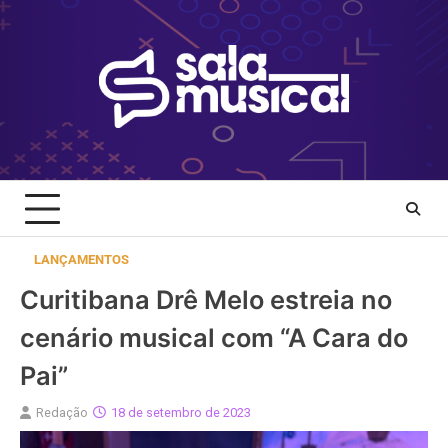
Skip
to
content
LANÇAMENTOS
Curitibana Drê Melo estreia no
cenário musical com “A Cara do
Pai”
Redação
18 de setembro de 2023