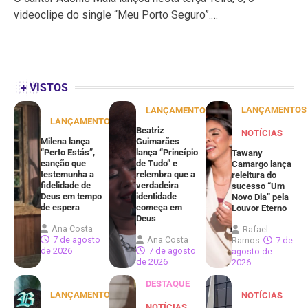
videoclipe do single “Meu Porto Seguro”.…
+ VISTOS
LANÇAMENTOS
LANÇAMENTOS
LANÇAMENTOS
Beatriz
NOTÍCIAS
Milena lança
Guimarães
“Perto Estás”,
lança “Princípio
Tawany
canção que
de Tudo” e
Camargo lança
testemunha a
relembra que a
releitura do
fidelidade de
verdadeira
sucesso “Um
Deus em tempo
identidade
Novo Dia” pela
de espera
começa em
Louvor Eterno
Deus
Ana Costa
Rafael
7 de agosto
Ana Costa
Ramos
7 de
de 2026
7 de agosto
agosto de
de 2026
2026
DESTAQUE
LANÇAMENTOS
NOTÍCIAS
NOTÍCIAS