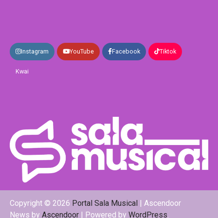
Instagram
YouTube
Facebook
Tiktok
Kwai
Copyright © 2026
Portal Sala Musical
| Ascendoor
News by
Ascendoor
| Powered by
WordPress
.