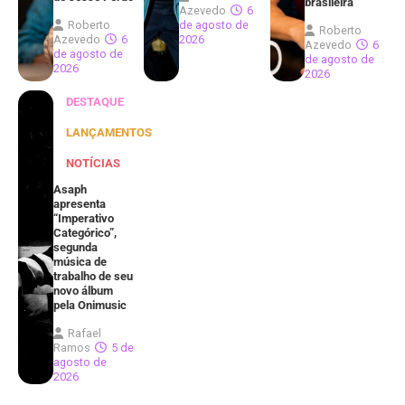
brasileira
Azevedo
6
Roberto
de agosto de
Roberto
Azevedo
6
2026
Azevedo
6
de agosto de
de agosto de
2026
2026
DESTAQUE
LANÇAMENTOS
NOTÍCIAS
Asaph
apresenta
“Imperativo
Categórico”,
segunda
música de
trabalho de seu
novo álbum
pela Onimusic
Rafael
Ramos
5 de
agosto de
2026