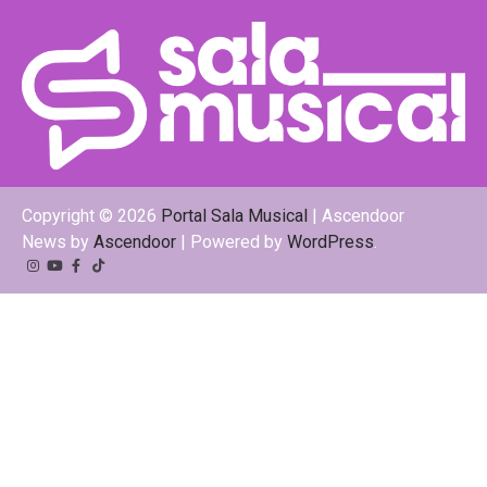
Copyright © 2026
Portal Sala Musical
| Ascendoor
News by
Ascendoor
| Powered by
WordPress
.
Instagram
YouTube
Facebook
Tiktok
Kwai