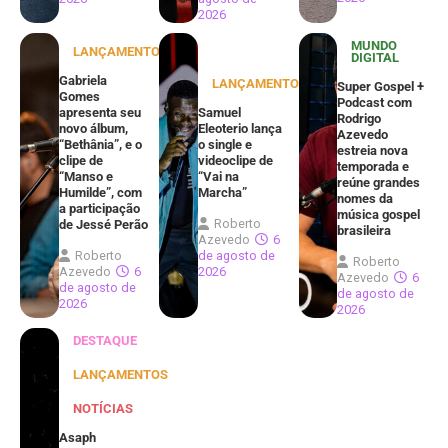
2026
MUNDO
LANÇAMENTOS
DIGITAL
Gabriela
LANÇAMENTOS
Super Gospel +
Gomes
Podcast com
apresenta seu
Samuel
Rodrigo
novo álbum,
Eleoterio lança
Azevedo
“Bethânia”, e o
o single e
estreia nova
clipe de
videoclipe de
temporada e
“Manso e
“Vai na
reúne grandes
Humilde”, com
Marcha”
nomes da
a participação
música gospel
Roberto
de Jessé Perão
brasileira
Azevedo
6
Roberto
de agosto de
Roberto
Azevedo
6
2026
Azevedo
6
de agosto de
de agosto de
2026
2026
DESTAQUE
LANÇAMENTOS
NOTÍCIAS
Asaph