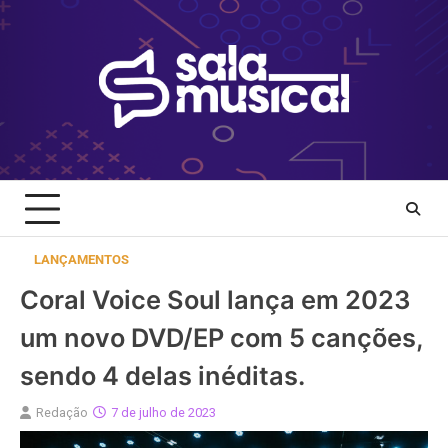
Skip
to
content
LANÇAMENTOS
Coral Voice Soul lança em 2023
um novo DVD/EP com 5 canções,
sendo 4 delas inéditas.
Redação
7 de julho de 2023