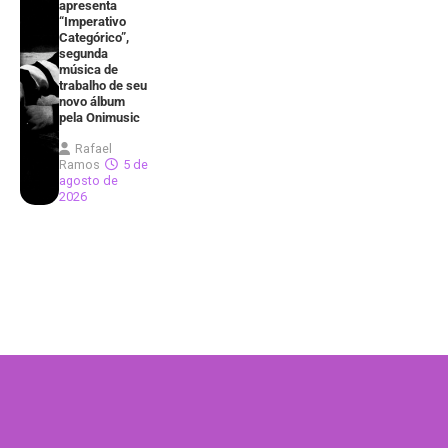
apresenta
“Imperativo
Categórico”,
segunda
música de
trabalho de seu
novo álbum
pela Onimusic
Rafael
Ramos
5 de
agosto de
2026