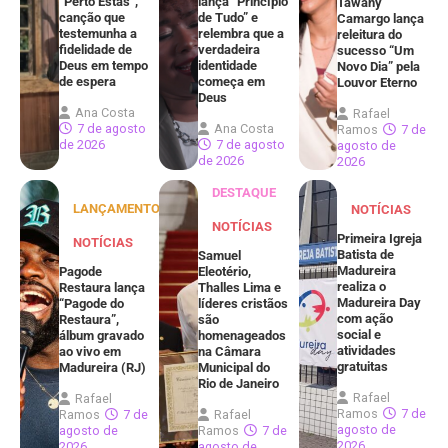
“Perto Estás”,
lança “Princípio
Tawany
canção que
de Tudo” e
Camargo lança
testemunha a
relembra que a
releitura do
fidelidade de
verdadeira
sucesso “Um
Deus em tempo
identidade
Novo Dia” pela
de espera
começa em
Louvor Eterno
Deus
Ana Costa
Rafael
7 de agosto
Ana Costa
Ramos
7 de
de 2026
7 de agosto
agosto de
de 2026
2026
DESTAQUE
LANÇAMENTOS
NOTÍCIAS
NOTÍCIAS
Primeira Igreja
NOTÍCIAS
Batista de
Samuel
Madureira
Pagode
Eleotério,
realiza o
Restaura lança
Thalles Lima e
Madureira Day
“Pagode do
líderes cristãos
com ação
Restaura”,
são
social e
álbum gravado
homenageados
atividades
ao vivo em
na Câmara
gratuitas
Madureira (RJ)
Municipal do
Rio de Janeiro
Rafael
Rafael
Ramos
7 de
Ramos
7 de
Rafael
agosto de
agosto de
Ramos
7 de
2026
2026
agosto de