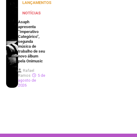
LANÇAMENTOS
NOTÍCIAS
Asaph
apresenta
“Imperativo
Categórico”,
segunda
música de
trabalho de seu
novo álbum
pela Onimusic
Rafael
Ramos
5 de
agosto de
2026