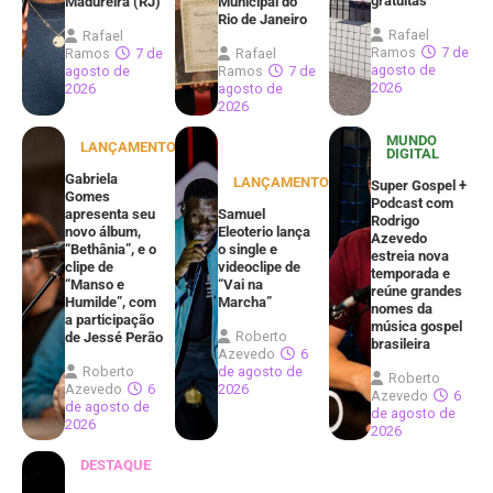
gratuitas
Madureira (RJ)
Municipal do
Rio de Janeiro
Rafael
Rafael
Ramos
7 de
Ramos
7 de
Rafael
agosto de
agosto de
Ramos
7 de
2026
2026
agosto de
2026
MUNDO
LANÇAMENTOS
DIGITAL
Gabriela
LANÇAMENTOS
Super Gospel +
Gomes
Podcast com
apresenta seu
Samuel
Rodrigo
novo álbum,
Eleoterio lança
Azevedo
“Bethânia”, e o
o single e
estreia nova
clipe de
videoclipe de
temporada e
“Manso e
“Vai na
reúne grandes
Humilde”, com
Marcha”
nomes da
a participação
música gospel
Roberto
de Jessé Perão
brasileira
Azevedo
6
Roberto
de agosto de
Roberto
Azevedo
6
2026
Azevedo
6
de agosto de
de agosto de
2026
2026
DESTAQUE