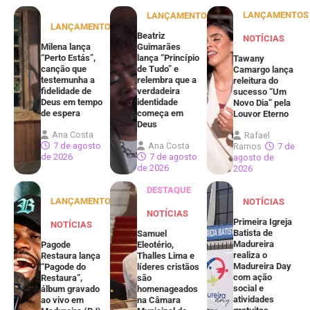
LANÇAMENTOS
LANÇAMENTOS
LANÇAMENTOS
Beatriz
NOTÍCIAS
Milena lança
Guimarães
“Perto Estás”,
lança “Princípio
Tawany
canção que
de Tudo” e
Camargo lança
testemunha a
relembra que a
releitura do
fidelidade de
verdadeira
sucesso “Um
Deus em tempo
identidade
Novo Dia” pela
de espera
começa em
Louvor Eterno
Deus
Ana Costa
Rafael
7 de agosto
Ana Costa
Ramos
7 de
de 2026
7 de agosto
agosto de
de 2026
2026
DESTAQUE
LANÇAMENTOS
NOTÍCIAS
NOTÍCIAS
Primeira Igreja
NOTÍCIAS
Batista de
Samuel
Madureira
Pagode
Eleotério,
realiza o
Restaura lança
Thalles Lima e
Madureira Day
“Pagode do
líderes cristãos
com ação
Restaura”,
são
social e
álbum gravado
homenageados
atividades
ao vivo em
na Câmara