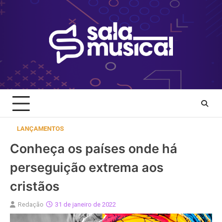
Skip
to
content
LANÇAMENTOS
Conheça os países onde há
perseguição extrema aos
cristãos
Redação
31 de janeiro de 2022