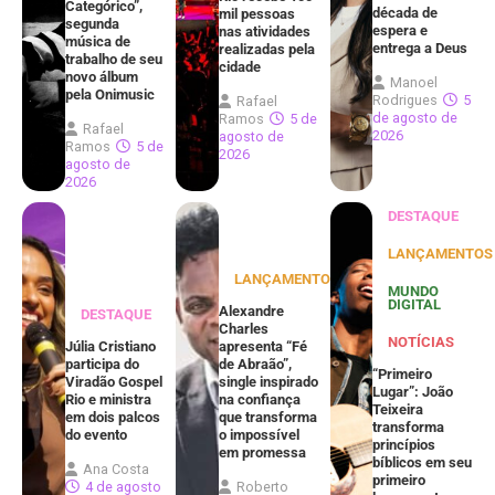
Categórico”,
década de
mil pessoas
segunda
espera e
nas atividades
música de
entrega a Deus
realizadas pela
trabalho de seu
cidade
novo álbum
Manoel
pela Onimusic
Rodrigues
5
Rafael
de agosto de
Ramos
5 de
Rafael
2026
agosto de
Ramos
5 de
2026
agosto de
2026
DESTAQUE
LANÇAMENTOS
LANÇAMENTOS
MUNDO
DIGITAL
Alexandre
DESTAQUE
Charles
NOTÍCIAS
Júlia Cristiano
apresenta “Fé
participa do
de Abraão”,
“Primeiro
Viradão Gospel
single inspirado
Lugar”: João
Rio e ministra
na confiança
Teixeira
em dois palcos
que transforma
transforma
do evento
o impossível
princípios
em promessa
bíblicos em seu
Ana Costa
primeiro
4 de agosto
Roberto