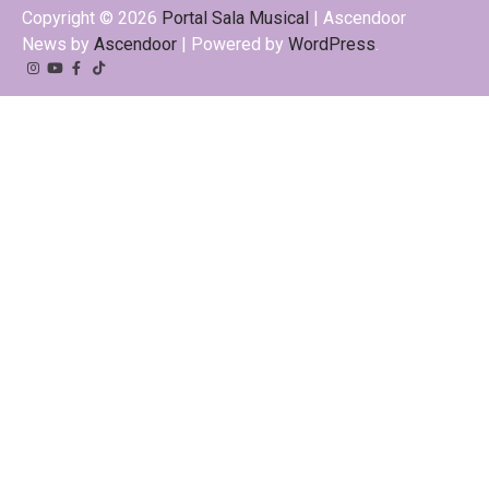
Copyright © 2026
Portal Sala Musical
| Ascendoor
News by
Ascendoor
| Powered by
WordPress
.
Instagram
YouTube
Facebook
Tiktok
Kwai