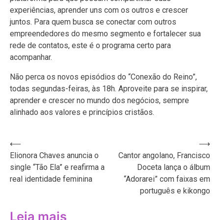
experiências, aprender uns com os outros e crescer
juntos. Para quem busca se conectar com outros
empreendedores do mesmo segmento e fortalecer sua
rede de contatos, este é o programa certo para
acompanhar.
Não perca os novos episódios do “Conexão do Reino”,
todas segundas-feiras, às 18h. Aproveite para se inspirar,
aprender e crescer no mundo dos negócios, sempre
alinhado aos valores e princípios cristãos.
Navegação
⟵
⟶
Elionora Chaves anuncia o
Cantor angolano, Francisco
de
single “Tão Ela” e reafirma a
Doceta lança o álbum
Post
real identidade feminina
“Adorarei” com faixas em
português e kikongo
Leia mais