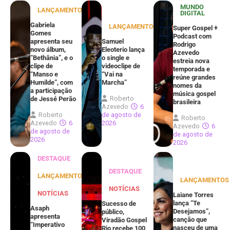
MUNDO
LANÇAMENTOS
DIGITAL
Gabriela
LANÇAMENTOS
Super Gospel +
Gomes
Podcast com
apresenta seu
Samuel
Rodrigo
novo álbum,
Eleoterio lança
Azevedo
“Bethânia”, e o
o single e
estreia nova
clipe de
videoclipe de
temporada e
“Manso e
“Vai na
reúne grandes
Humilde”, com
Marcha”
nomes da
a participação
música gospel
Roberto
de Jessé Perão
brasileira
Azevedo
6
Roberto
de agosto de
Roberto
Azevedo
6
2026
Azevedo
6
de agosto de
de agosto de
2026
2026
DESTAQUE
DESTAQUE
LANÇAMENTOS
LANÇAMENTOS
NOTÍCIAS
NOTÍCIAS
Laiane Torres
lança “Te
Sucesso de
Asaph
Desejamos”,
público,
apresenta
canção que
Viradão Gospel
“Imperativo
nasceu de uma
Rio recebe 100