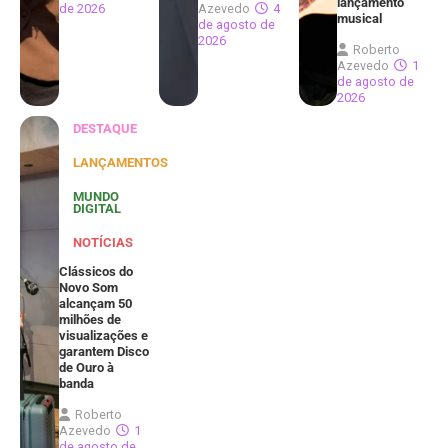
lançamento
de 2026
Azevedo
4
musical
de agosto de
2026
Roberto
Azevedo
1
de agosto de
2026
DESTAQUE
LANÇAMENTOS
MUNDO
DIGITAL
NOTÍCIAS
Clássicos do
Novo Som
alcançam 50
milhões de
visualizações e
garantem Disco
de Ouro à
banda
Roberto
Azevedo
1
de agosto de