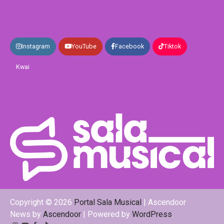
Instagram
YouTube
Facebook
Tiktok
Kwai
Copyright © 2026
Portal Sala Musical
| Ascendoor
News by
Ascendoor
| Powered by
WordPress
.