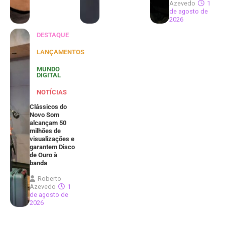
Azevedo
1
de agosto de
2026
DESTAQUE
LANÇAMENTOS
MUNDO
DIGITAL
NOTÍCIAS
Clássicos do
Novo Som
alcançam 50
milhões de
visualizações e
garantem Disco
de Ouro à
banda
Roberto
Azevedo
1
de agosto de
2026