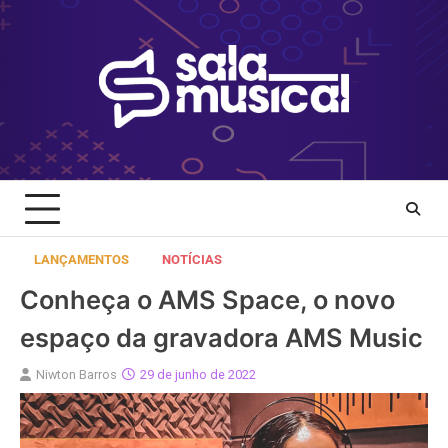
Skip
to
content
LANÇAMENTOS
NOTÍCIAS
Conheça o AMS Space, o novo
espaço da gravadora AMS Music
Niwton Barros
29 de junho de 2022