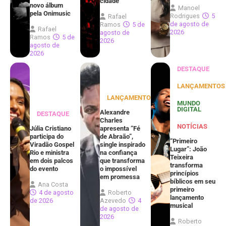
cidade
novo álbum
Manoel
pela Onimusic
Rodrigues
5
Rafael
de agosto de
Ramos
5 de
Rafael
2026
agosto de
Ramos
5 de
2026
agosto de
2026
DESTAQUE
LANÇAMENTOS
LANÇAMENTOS
MUNDO
DIGITAL
Alexandre
DESTAQUE
Charles
NOTÍCIAS
Júlia Cristiano
apresenta “Fé
participa do
de Abraão”,
“Primeiro
Viradão Gospel
single inspirado
Lugar”: João
Rio e ministra
na confiança
Teixeira
em dois palcos
que transforma
transforma
do evento
o impossível
princípios
em promessa
bíblicos em seu
Ana Costa
primeiro
4 de agosto
Roberto
lançamento
de 2026
Azevedo
4
musical
de agosto de
2026
Roberto