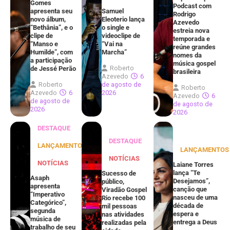
Gomes
Podcast com
apresenta seu
Samuel
Rodrigo
novo álbum,
Eleoterio lança
Azevedo
“Bethânia”, e o
o single e
estreia nova
clipe de
videoclipe de
temporada e
“Manso e
“Vai na
reúne grandes
Humilde”, com
Marcha”
nomes da
a participação
música gospel
Roberto
de Jessé Perão
brasileira
Azevedo
6
Roberto
de agosto de
Roberto
Azevedo
6
2026
Azevedo
6
de agosto de
de agosto de
2026
2026
DESTAQUE
DESTAQUE
LANÇAMENTOS
LANÇAMENTOS
NOTÍCIAS
NOTÍCIAS
Laiane Torres
lança “Te
Sucesso de
Asaph
Desejamos”,
público,
apresenta
canção que
Viradão Gospel
“Imperativo
nasceu de uma
Rio recebe 100
Categórico”,
década de
mil pessoas
segunda
espera e
nas atividades
música de
entrega a Deus
realizadas pela
trabalho de seu