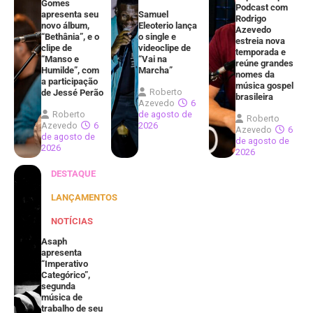
Gomes
Podcast com
apresenta seu
Samuel
Rodrigo
novo álbum,
Eleoterio lança
Azevedo
“Bethânia”, e o
o single e
estreia nova
clipe de
videoclipe de
temporada e
“Manso e
“Vai na
reúne grandes
Humilde”, com
Marcha”
nomes da
a participação
música gospel
Roberto
de Jessé Perão
brasileira
Azevedo
6
Roberto
de agosto de
Roberto
Azevedo
6
2026
Azevedo
6
de agosto de
de agosto de
2026
2026
DESTAQUE
LANÇAMENTOS
NOTÍCIAS
Asaph
apresenta
“Imperativo
Categórico”,
segunda
música de
trabalho de seu