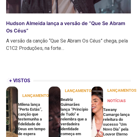
Hudson Almeida lança a versão de “Que Se Abram
Os Céus”
A versão da canção “Que Se Abram Os Céus” chega, pela
C1C2 Produções, na forte…
+ VISTOS
LANÇAMENTOS
LANÇAMENTOS
LANÇAMENTOS
Beatriz
NOTÍCIAS
Milena lança
Guimarães
“Perto Estás”,
lança “Princípio
Tawany
canção que
de Tudo” e
Camargo lança
testemunha a
relembra que a
releitura do
fidelidade de
verdadeira
sucesso “Um
Deus em tempo
identidade
Novo Dia” pela
de espera
começa em
Louvor Eterno