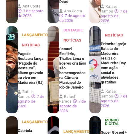
Deus
Ana Costa
Rafael
7 de agosto
Ana Costa
Ramos
7 de
de 2026
7 de agosto
agosto de
de 2026
2026
DESTAQUE
LANÇAMENTOS
NOTÍCIAS
NOTÍCIAS
Primeira Igreja
NOTÍCIAS
Batista de
Samuel
Madureira
Pagode
Eleotério,
realiza o
Restaura lança
Thalles Lima e
Madureira Day
“Pagode do
líderes cristãos
com ação
Restaura”,
são
social e
álbum gravado
homenageados
atividades
ao vivo em
na Câmara
gratuitas
Madureira (RJ)
Municipal do
Rio de Janeiro
Rafael
Rafael
Ramos
7 de
Ramos
7 de
Rafael
agosto de
agosto de
Ramos
7 de
2026
2026
agosto de
2026
MUNDO
LANÇAMENTOS
DIGITAL
Gabriela
LANÇAMENTOS
Super Gospel +