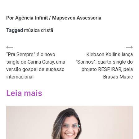
Por Agência Infinit / Mapseven Assessoria
Tagged
música cristã
Navegação
⟵
⟶
“Pra Sempre” é o novo
Klebson Kollins lança
de
single de Carina Garay, uma
“Sonhos”, quarto single do
Post
versão gospel de sucesso
projeto RESPIRAR, pela
internacional
Brasas Music
Leia mais