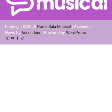
Copyright © 2026
Portal Sala Musical
| Ascendoor
News by
Ascendoor
| Powered by
WordPress
.
Instagram
YouTube
Facebook
Tiktok
Kwai